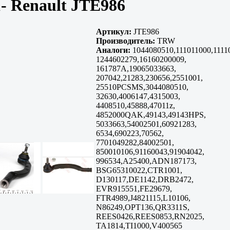
- Renault JTE986
Артикул:
JTE986
Производитель:
TRW
Аналоги:
1044080510,111011000,1111
1244602279,16160200009,
161787A,19065033663,
207042,21283,230656,2551001,
25510PCSMS,3044080510,
32630,4006147,4315003,
4408510,45888,47011z,
4852000QAK,49143,49143HPS,
5033663,54002501,60921283,
6534,690223,70562,
7701049282,84002501,
850010106,91160043,91904042,
996534,A25400,ADN187173,
BSG65310022,CTR1001,
D130117,DE1142,DRB2472,
EVR915551,FE29679,
FTR4989,J4821115,L10106,
N86249,OPT136,QR3311S,
REES0426,REES0853,RN2025,
TA1814,TI1000,V400565