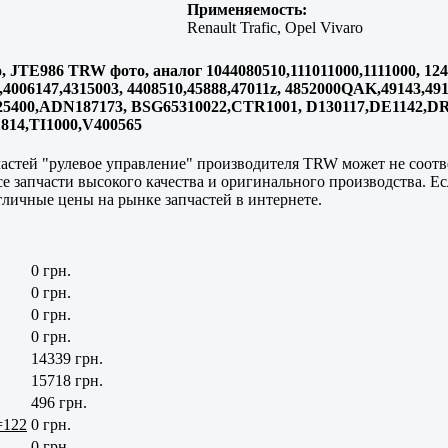
Применяемость:
Renault Trafic, Opel Vivaro
o, JTE986 TRW фото, аналог 1044080510,111011000,1111000, 12
4006147,4315003, 4408510,45888,47011z, 4852000QAK,49143,491
4,A25400,ADN187173, BSG65310022,CTR1001, D130117,DE1142,D
814,TI1000,V400565
пчастей "рулевое управление" производителя TRW может не соо
 Все запчасти высокого качества и оригинального производства. Е
тличные цены на рынке запчастей в интернете.
0 грн.
0 грн.
0 грн.
0 грн.
14339 грн.
15718 грн.
496 грн.
=122
0 грн.
0 грн.