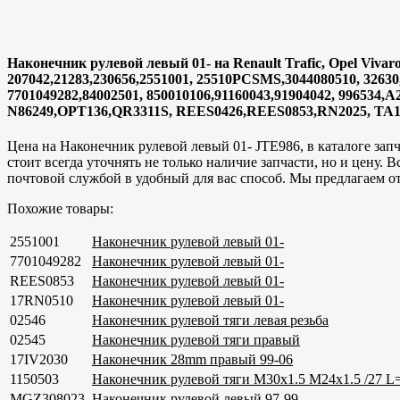
Наконечник рулевой левый 01- на Renault Trafic, Opel Vivar
207042,21283,230656,2551001, 25510PCSMS,3044080510, 32630,
7701049282,84002501, 850010106,91160043,91904042, 99653
N86249,OPT136,QR3311S, REES0426,REES0853,RN2025, TA1
Цена на Наконечник рулевой левый 01- JTE986, в каталоге за
стоит всегда уточнять не только наличие запчасти, но и цену.
почтовой службой в удобный для вас способ. Мы предлагаем о
Похожие товары:
2551001
Наконечник рулевой левый 01-
7701049282
Наконечник рулевой левый 01-
REES0853
Наконечник рулевой левый 01-
17RN0510
Наконечник рулевой левый 01-
02546
Наконечник рулевой тяги левая резьба
02545
Наконечник рулевой тяги правый
17IV2030
Наконечник 28mm правый 99-06
1150503
Наконечник рулевой тяги M30x1.5 M24x1.5 /27 L
MGZ308023
Наконечник рулевой левый 97-99