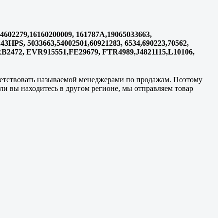
44602279,16160200009, 161787A,19065033663,
43HPS, 5033663,54002501,60921283, 6534,690223,70562,
RB2472, EVR915551,FE29679, FTR4989,J4821115,L10106,
тветствовать называемой менеджерами по продажам. Поэтому
сли вы находитесь в другом регионе, мы отправляем товар