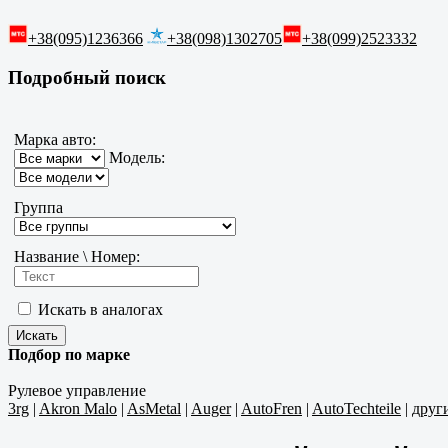
+38(095)1236366
+38(098)1302705
+38(099)2523332
Подробный поиск
Марка авто:
Модель:
Группа
Название \ Номер:
Искать в аналогах
Подбор по марке
Рулевое управление
3rg
|
Akron Malo
|
AsMetal
|
Auger
|
AutoFren
|
AutoTechteile
|
друг