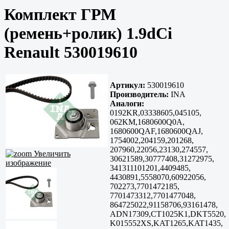
Комплект ГРМ
(ремень+ролик) 1.9dCi
Renault 530019610
Артикул:
530019610
Производитель:
INA
Аналоги:
0192KR,03338605,045105,
062KM,1680600Q0A,
1680600QAF,1680600QAJ,
1754002,204159,201268,
207960,22056,23130,274557,
Увеличить
30621589,30777408,31272975,
изображение
341311101201,4409485,
4430891,5558070,60922056,
702273,7701472185,
7701473312,7701477048,
864725022,91158706,93161478,
ADN17309,CT1025K1,DKT5520,
K015552XS,KAT1265,KAT1435,