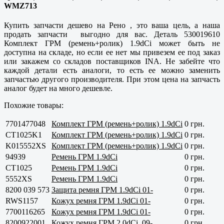
WMZ713
Купить запчасти дешево на Рено , это ваша цель, а наша
продать запчасти выгодно для вас. Деталь 530019610
Комплект ГРМ (ремень+ролик) 1.9dCi может быть не
доступна на складе, но если ее нет мы привезем ее под заказ
или закажем со складов поставщиков INA. Не забейте что
каждой детали есть аналоги, то есть ее можно заменить
запчастью другого производителя. При этом цена на запчасть
аналог будет на много дешевле.
Похожие товары:
7701477048
Комплект ГРМ (ремень+ролик) 1.9dCi
0 грн.
CT1025K1
Комплект ГРМ (ремень+ролик) 1.9dCi
0 грн.
K015552XS
Комплект ГРМ (ремень+ролик) 1.9dCi
0 грн.
94939
Ремень ГРМ 1.9dCi
0 грн.
CT1025
Ремень ГРМ 1.9dCi
0 грн.
5552XS
Ремень ГРМ 1.9dCi
0 грн.
8200 039 573
Защита ремня ГРМ 1.9dCi 01-
0 грн.
RWS1157
Кожух ремня ГРМ 1.9dCi 01-
0 грн.
7700116265
Кожух ремня ГРМ 1.9dCi 01-
0 грн.
8200922001
Кожух ремня ГРМ 2.0dCi, 09-
0 грн.