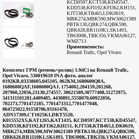
KCD0597,KCT538,KD45547,
KDD538,KFI192,KFI362,KH151,
KJT538,KTB465,LDK0619,
MBK274,MBK590,MW30621589
PBTK130,QBK274,QBK590,
QBK628,RR1110K1,SK1493,
TB6300K,TBK356,VKMA06127,
WMZ713
Применяемость:
Renault Trafic, Opel Vivaro
Комплект ГРМ (ремень+ролик) 1.9dCi на Renault Trafic,
Opel Vivaro, 530019610 INA фото, аналог
0192KR,03338605,045105, 062KM,1680600Q0A,
1680600QAF,1680600QAJ, 1754002,204159,201268,
207960,22056,23130,274557, 30621589,30777408,31272975,
341311101201,4409485, 4430891,5558070,60922056,
702273,7701472185, 7701473312,7701477048,
864725022,91158706,93161478,
ADN17309,CT1025K1,DKT5520,
K015552XS,KAT1265,KAT1435, KCD0597,KCT538,KD45547,
KDD538,KFI192,KFI362,KH151, KJT538,KTB465,LDK0619,
MBK274,MBK590,MW30621589 PBTK130,QBK274,QBK590,
QBK628,RR1110K1,SK1493, TB6300K,TBK356,VKMA06127,