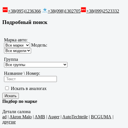
+38(095)1236366
+38(098)1302705
+38(099)2523332
Подробный поиск
Марка авто:
Модель:
Группа
Название \ Номер:
Искать в аналогах
Подбор по марке
Детали салона
ad
|
Akron Malo
|
AMB
|
Auger
|
AutoTechteile
|
BCGUMA
|
другие