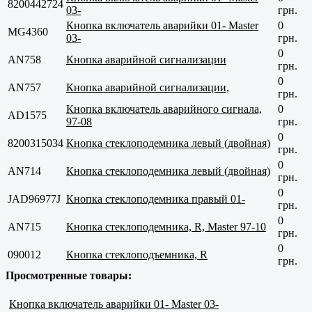
8200442724
03-
грн.
Кнопка включатель аварийки 01- Master
0
MG4360
03-
грн.
0
AN758
Кнопка аварийной сигнализации
грн.
0
AN757
Кнопка аварийной сигнализации,
грн.
Кнопка включатель аварийного сигнала,
0
AD1575
97-08
грн.
0
8200315034
Кнопка стеклоподемника левый (двойная)
грн.
0
AN714
Кнопка стеклоподемника левый (двойная)
грн.
0
JAD96977J
Кнопка стеклоподемника правый 01-
грн.
0
AN715
Кнопка стеклоподемника, R, Master 97-10
грн.
0
090012
Кнопка стеклоподъемника, R
грн.
Просмотренные товары:
Кнопка включатель аварийки 01- Master 03-