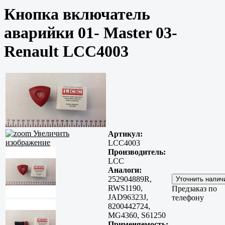
Кнопка включатель
аварийки 01- Master 03-
Renault LCC4003
Увеличить
Артикул:
изображение
LCC4003
Производитель:
LCC
Аналоги:
252904889R,
RWS1190,
Предзаказ по
JAD96323J,
телефону
8200442724,
MG4360, S61250
Применяемость: