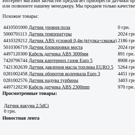
Интернет магазин запчастей предлагает приобрести датчики ор
или позвоните нашему менеджеру. Мы продаем только
качеств
Похожие товары:
4410501000
Датчик уровня пола
0 грн.
5000791113
Датчик температуры
2024 грн
4410329212
Датчик ABS угловой 0,4м (втулка+смазка)
2186 грн
5010306719
Датчик блокировки моста
2024 грн
4497120300
Кабель датчика ABS 3000мм
891 грн.
7420796744
Датчик картерних газов Euro 5
8908 грн
7421302639
Датчик давления масла топлива EURO 5
5264 грн
0281002458
Датчик оборотов коленвала Euro 3
4451 грн
0281002576
Датчик надува турбины
3403 грн
4497120230
Кабель датчика ABS 2300mm
970 грн.
Просмотренные товары:
Датчик вакума 2.5dCi
0 грн.
Новостная лента