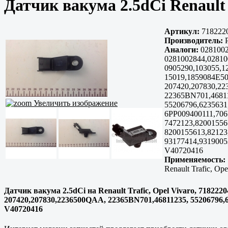
Датчик вакума 2.5dCi Renault
Артикул:
718222
Производитель:
P
Аналоги:
0281002
0281002844,02810
0905290,103055,1
15019,1859084E50
207420,207830,2
22365BN701,4681
Увеличить изображение
55206796,6235631
6PP009400111,706
7472123,82001556
8200155613,82123
93177414,9319005
V40720416
Применяемость:
Renault Trafic, Ope
Датчик вакума 2.5dCi на Renault Trafic, Opel Vivaro, 718222
207420,207830,2236500QAA, 22365BN701,46811235, 55206796,62
V40720416