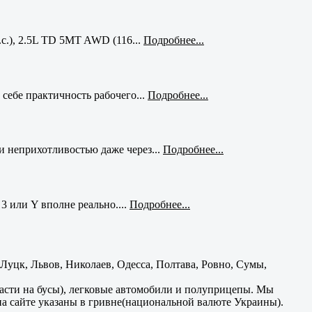
с.), 2.5L TD 5MT AWD (116...
Подробнее...
себе практичность рабочего...
Подробнее...
и неприхотливостью даже через...
Подробнее...
3 или Y вполне реально....
Подробнее...
уцк, Львов, Николаев, Одесса, Полтава, Ровно, Сумы,
части на бусы), легковые автомобили и полуприцепы. Мы
на сайте указаны в гривне(национальной валюте Украины).