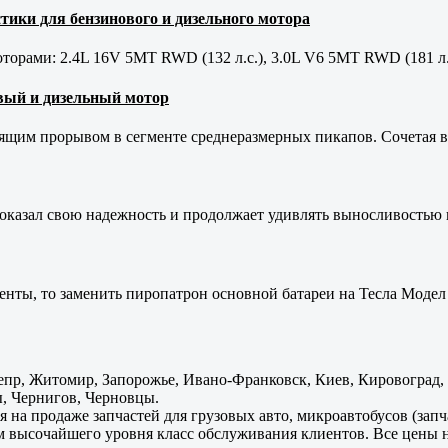
тики для бензинового и дизельного мотора
орами: 2.4L 16V 5MT RWD (132 л.с.), 3.0L V6 5MT RWD (181 л.
новый и дизельный мотор
оящим прорывом в сегменте среднеразмерных пикапов. Сочетая в 
оказал свою надежность и продолжает удивлять выносливостью 
енты, то заменить пиропатрон основной батареи на Тесла Модел 
пр, Житомир, Запорожье, Ивано-Франковск, Киев, Кировоград, Л
, Чернигов, Черновцы.
 на продаже запчастей для грузовых авто, микроавтобусов (зап
м высочайшего уровня класс обслуживания клиентов. Все цены 