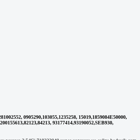
281002552, 0905290,103055,1235258, 15019,1859084E50000,
200155613,82123,84213, 93177414,93190052,SEB930,