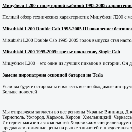
Мицубиси L200 с полуторной кабиной 1995-2005: характерис
Полный обзор технических характеристик Мицубиси Л200 с мот
Mitsubishi L200 Double Cab 1995-2005 III поколение: бензи
Mitsubishi L200 Double Cab 1995-2005 годов выпуска стал наст
Mitsubishi L200 1995-2005: третье поколение, Single Cab
Мицубиси L200 – это один из лучших пикапов в истории. Он д
Замена пиропатрона основной батареи на Tesla
Если вы будете осторожны и вас есть все необходимые инструм
Больше новостей
Мы отправляем запчасти во все регионы Украны: Винница, Дне
Тернополь, Ужгород, Харьков, Херсон, Хмельницкий, Черкассы
Интернет магазин автозапчастей Ходовик.ком специализируется
предлагаем отличные цены на рынке запчастей и предоставляе