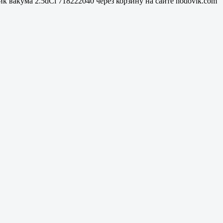
к вакума 2.5dCi 718222040 через корзину на сайте hodovik.com