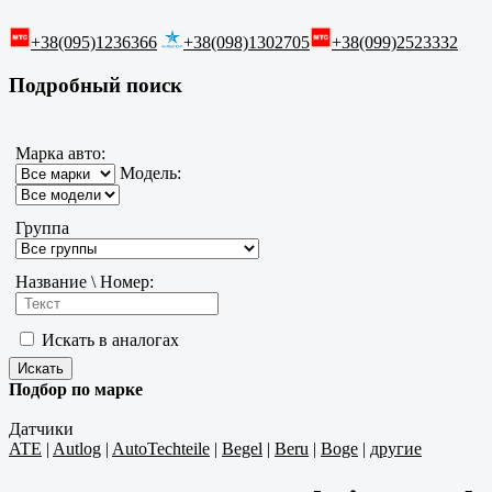
+38(095)1236366
+38(098)1302705
+38(099)2523332
Подробный поиск
Марка авто:
Модель:
Группа
Название \ Номер:
Искать в аналогах
Подбор по марке
Датчики
ATE
|
Autlog
|
AutoTechteile
|
Begel
|
Beru
|
Boge
|
другие