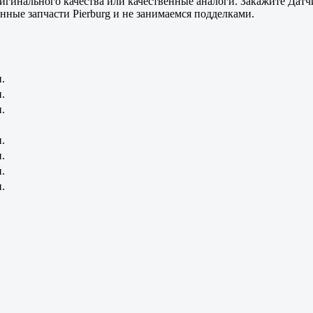
игинального качества или качественные аналоги. Закажите Датчи
енные
запчасти Pierburg и не занимаемся подделками.
.
.
.
.
.
.
.