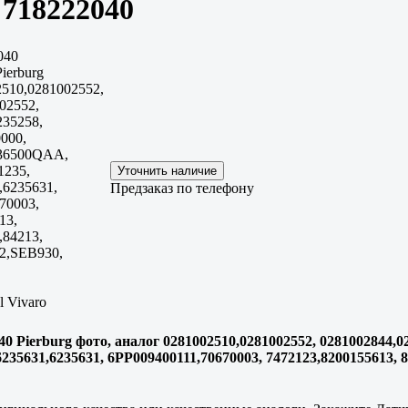
 718222040
040
ierburg
510,0281002552,
02552,
235258,
000,
236500QAA,
1235,
,6235631,
Предзаказ по телефону
70003,
13,
,84213,
2,SEB930,
l Vivaro
040 Pierburg фото, аналог 0281002510,0281002552, 0281002844,0
35631,6235631, 6PP009400111,70670003, 7472123,8200155613, 8