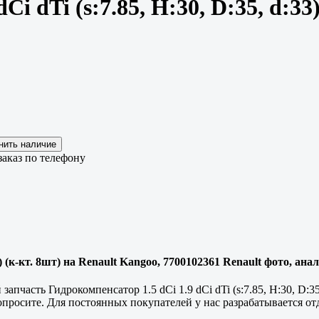
i dTi (s:7.85, H:30, D:35, d:33
аказ по телефону
3) (к-кт. 8шт) на Renault Kangoo, 7700102361 Renault фото, ана
апчасть Гидрокомпенсатор 1.5 dCi 1.9 dCi dTi (s:7.85, H:30, D:35
просите. Для постоянных покупателей у нас разрабатывается от