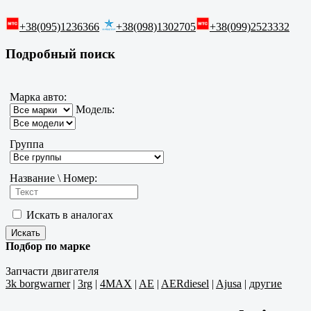
+38(095)1236366
+38(098)1302705
+38(099)2523332
Подробный поиск
Марка авто:
Модель:
Группа
Название \ Номер:
Искать в аналогах
Подбор по марке
Запчасти двигателя
3k borgwarner
|
3rg
|
4MAX
|
AE
|
AERdiesel
|
Ajusa
|
другие