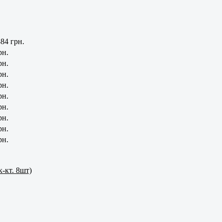
84 грн.
рн.
рн.
рн.
рн.
рн.
рн.
рн.
рн.
рн.
к-кт. 8шт)