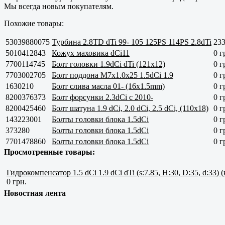
Мы всегда новым покупателям.
Похожие товары:
53039880075
Турбина 2.8TD dTi 99- 105 125PS 114PS 2.8dTi
233
5010412843
Кожух маховика dCi11
0 г
7700114745
Болт головки 1.9dCi dTi (121x12)
0 г
7703002705
Болт поддона M7x1.0x25 1.5dCi 1.9
0 г
1630210
Болт слива масла 01- (16x1.5mm)
0 г
8200376373
Болт форсунки 2.3dCi с 2010-
0 г
8200425460
Болт шатуна 1.9 dCi, 2.0 dCi, 2.5 dCi, (110x18)
0 г
143223001
Болты головки блока 1.5dCi
0 г
373280
Болты головки блока 1.5dCi
0 г
7701478860
Болты головки блока 1.5dCi
0 г
Просмотренные товары:
Гидрокомпенсатор 1.5 dCi 1.9 dCi dTi (s:7.85, H:30, D:35, d:33) (
0 грн.
Новостная лента