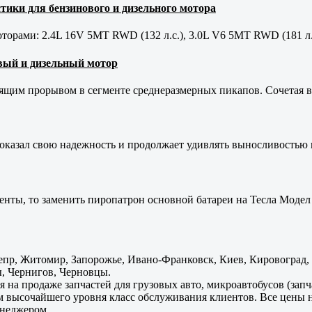
тики для бензинового и дизельного мотора
орами: 2.4L 16V 5MT RWD (132 л.с.), 3.0L V6 5MT RWD (181 л.
новый и дизельный мотор
оящим прорывом в сегменте среднеразмерных пикапов. Сочетая в 
оказал свою надежность и продолжает удивлять выносливостью 
енты, то заменить пиропатрон основной батареи на Тесла Модел 
пр, Житомир, Запорожье, Ивано-Франковск, Киев, Кировоград, Л
, Чернигов, Черновцы.
 на продаже запчастей для грузовых авто, микроавтобусов (зап
м высочайшего уровня класс обслуживания клиентов. Все цены 
енеджером.