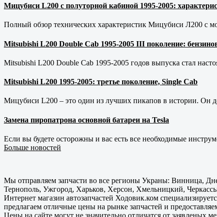
Мицубиси L200 с полуторной кабиной 1995-2005: характерис
Полный обзор технических характеристик Мицубиси Л200 с мот
Mitsubishi L200 Double Cab 1995-2005 III поколение: бензи
Mitsubishi L200 Double Cab 1995-2005 годов выпуска стал наст
Mitsubishi L200 1995-2005: третье поколение, Single Cab
Мицубиси L200 – это один из лучших пикапов в истории. Он д
Замена пиропатрона основной батареи на Tesla
Если вы будете осторожны и вас есть все необходимые инструм
Больше новостей
Мы отправляем запчасти во все регионы Украны: Винница, Дне
Тернополь, Ужгород, Харьков, Херсон, Хмельницкий, Черкассы
Интернет магазин автозапчастей Ходовик.ком специализируется
предлагаем отличные цены на рынке запчастей и предоставляе
Цены на сайте могут не значительно отличатся от заявленых м