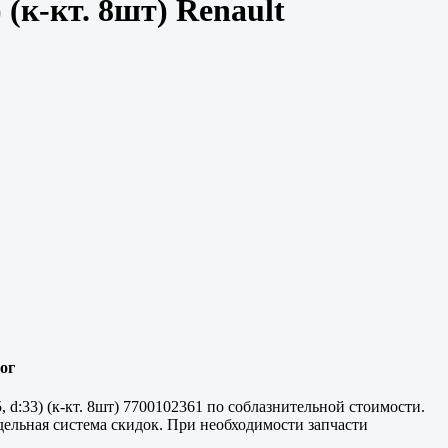
) (к-кт. 8шт) Renault
лог
, d:33) (к-кт. 8шт) 7700102361 по соблазнительной стоимости.
дельная система скидок. При необходимости запчасти