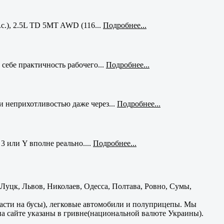
с.), 2.5L TD 5MT AWD (116...
Подробнее...
себе практичность рабочего...
Подробнее...
и неприхотливостью даже через...
Подробнее...
3 или Y вполне реально....
Подробнее...
уцк, Львов, Николаев, Одесса, Полтава, Ровно, Сумы,
части на бусы), легковые автомобили и полуприцепы. Мы
на сайте указаны в гривне(национальной валюте Украины).