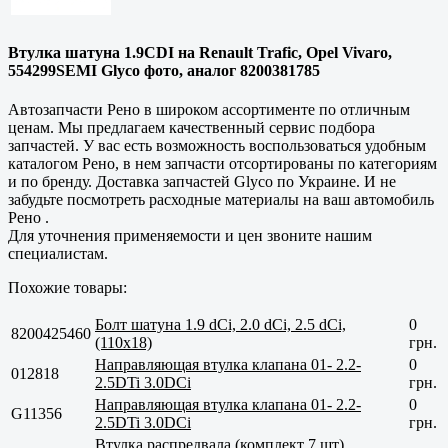
Втулка шатуна 1.9CDI на Renault Trafic, Opel Vivaro,
554299SEMI Glyco фото, аналог 8200381785
Автозапчасти Рено в широком ассортименте по отличным
ценам. Мы предлагаем качественный сервис подбора
запчастей. У вас есть возможность воспользоваться удобным
каталогом Рено, в нем запчасти отсортированы по категориям
и по бренду. Доставка запчастей Glyco по Украине. И не
забудьте посмотреть расходные материалы на ваш автомобиль
Рено .
Для уточнения применяемости и цен звоните нашим
специалистам.
Похожие товары:
Болт шатуна 1.9 dCi, 2.0 dCi, 2.5 dCi,
0
8200425460
(110x18)
грн.
Направляющая втулка клапана 01- 2.2-
0
012818
2.5DTi 3.0DCi
грн.
Направляющая втулка клапана 01- 2.2-
0
G11356
2.5DTi 3.0DCi
грн.
Втулка распредвала (комплект 7 шт)