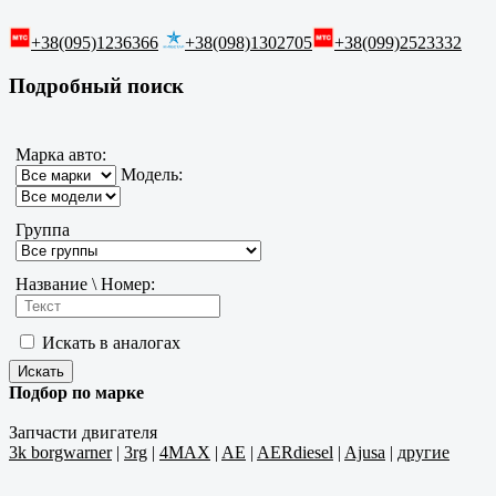
+38(095)1236366
+38(098)1302705
+38(099)2523332
Подробный поиск
Марка авто:
Модель:
Группа
Название \ Номер:
Искать в аналогах
Подбор по марке
Запчасти двигателя
3k borgwarner
|
3rg
|
4MAX
|
AE
|
AERdiesel
|
Ajusa
|
другие