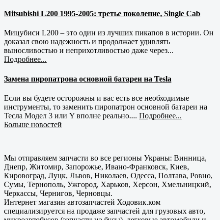
Mitsubishi L200 1995-2005: третье поколение, Single Cab
Мицубиси L200 – это один из лучших пикапов в истории. Он
доказал свою надежность и продолжает удивлять
выносливостью и неприхотливостью даже через...
Подробнее...
Замена пиропатрона основной батареи на Tesla
Если вы будете осторожны и вас есть все необходимые
инструменты, то заменить пиропатрон основной батареи на
Тесла Модел 3 или Y вполне реально....
Подробнее...
Больше новостей
Мы отправляем запчасти во все регионы Украны: Винница,
Днепр, Житомир, Запорожье, Ивано-Франковск, Киев,
Кировоград, Луцк, Львов, Николаев, Одесса, Полтава, Ровно,
Сумы, Тернополь, Ужгород, Харьков, Херсон, Хмельницкий,
Черкассы, Чернигов, Черновцы.
Интернет магазин автозапчастей Ходовик.ком
специализируется на продаже запчастей для грузовых авто,
микроавтобусов (запчасти на бусы), легковые автомобили и