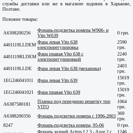
службы доставки или же в магазине ходовик в
Харькове,
Полтаве
.
Похожие товары:
Фонарь-подсветка номера W906- и
A6398200256
0 грн.
Vito W639
Фара левая Vito 638
2590
4401119LLDEM
електрорегулировка
грн.
Фара правая Vito 638 с
2240
4401119RLDEM
электрорегулировкой
грн.
2403
4401119LLDE
Фара левая Vito 638 (механика)
грн.
15019
1EG246041011
Фара левая Vito 639
грн.
15019
1EG246041021
Фара правая Vito 639
грн.
Планка под переднюю решетку тип
1064
A6387580181
VITO
грн.
369
A6388200356
Фонарь подсветки номера с 1996-2003
грн.
8247
Фонарь-подсветка номера, 95-06
0 грн.
Фонарь задний Actros I 2 3 - Axor 2 с
1246