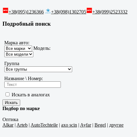
+38(095)1236366
+38(098)1302705
+38(099)2523332
Подробный поиск
Марка авто:
Модель:
Группа
Название \ Номер:
Искать в аналогах
Подбор по марке
Оптика
Alkar
|
Arteb
|
AutoTechteile
|
axo scin
|
Ayfar
|
Begel
|
другие