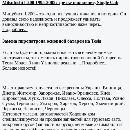
Mitsubishi L200 1995-2005: третье поколение, Single Cab
Мицубиси L200 – это один из лучших пикапов в истории. Он
доказал свою надежность и продолжает удивлять
выносливостью и неприхотливостью даже через...
Подробнее...
Замена пиропатрона основной батареи на Tesla
Если вы будете осторожны и вас есть все необходимые
инструменты, то заменить пиропатрон основной батареи на
Тесла Модел 3 или Y вполне реально....
Подробнее...
Больше новостей
Мы отправляем запчасти во все регионы Украны: Винница,
Днепр, Житомир, Запорожье, Ивано-Франковск, Киев,
Кировоград, Луцк, Львов, Николаев, Одесса, Полтава, Ровно,
Сумы, Тернополь, Ужгород, Харьков, Херсон, Хмельницкий,
Черкассы, Чернигов, Черновцы.
Интернет магазин автозапчастей Ходовик.ком
специализируется на продаже запчастей для грузовых авто,
микроавтобусов (запчасти на бусы), легковые автомобили и
полуприцепы. Мы предлагаем отличные цены на рынке