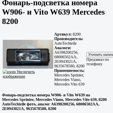
Фонарь-подсветка номера
W906- и Vito W639 Mercedes
8200
Артикул:
8200
Производитель:
AutoTechteile
Аналоги:
A6398200256,
68006502AA,
Предзаказ по
2E0943021A,
телефону
9635678580, 8200
Применяемость:
Увеличить
Mercedes Sprinter,
изображение
Mercedes Viano,
Mercedes Vito 639
Фонарь-подсветка номера W906- и Vito W639 на
Mercedes Sprinter, Mercedes Viano, Mercedes Vito 639, 8200
AutoTechteile фото, аналог A6398200256, 68006502AA,
2E0943021A, 9635678580, 8200