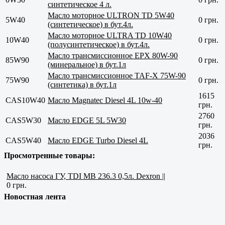
синтетическое 4 л.
Масло моторное ULTRON TD 5W40
5W40
0 грн.
(синтетическое) в бут.4л.
Масло моторное ULTRA TD 10W40
10W40
0 грн.
(полусинтетическое) в бут.4л.
Масло трансмиссионное EPX 80W-90
85W90
0 грн.
(минеральное) в бут.1л
Масло трансмиссионное TAF-X 75W-90
75W90
0 грн.
(синтетика) в бут.1л
1615
CAS10W40
Масло Magnatec Diesel 4L 10w-40
грн.
2760
CAS5W30
Масло EDGE 5L 5W30
грн.
2036
CAS5W40
Масло EDGE Turbo Diesel 4L
грн.
Просмотренные товары:
Масло насоса ГУ, TDI MB 236.3 0,5л. Dexron ||
0 грн.
Новостная лента