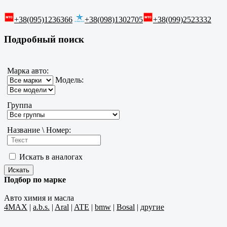
+38(095)1236366
+38(098)1302705
+38(099)2523332
Подробный поиск
Марка авто:
Модель:
Группа
Название \ Номер:
Искать в аналогах
Подбор по марке
Авто химия и масла
4MAX
|
a.b.s.
|
Aral
|
ATE
|
bmw
|
Bosal
|
другие