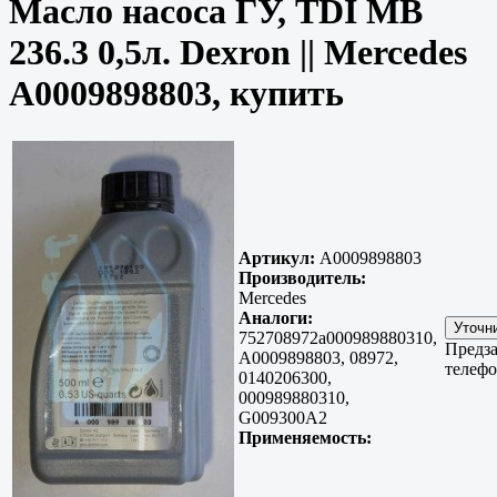
Масло насоса ГУ, TDI MB
236.3 0,5л. Dexron || Mercedes
A0009898803, купить
Артикул:
A0009898803
Производитель:
Mercedes
Аналоги:
752708972a000989880310,
Предза
A0009898803, 08972,
телеф
0140206300,
000989880310,
G009300A2
Применяемость: