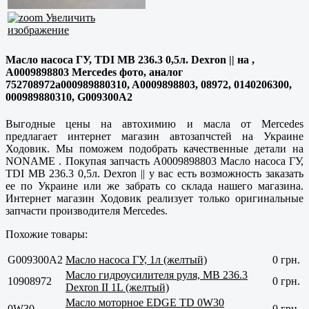
Увеличить
изображение
Масло насоса ГУ, TDI MB 236.3 0,5л. Dexron || на ,
A0009898803 Mercedes фото, аналог
752708972a000989880310, A0009898803, 08972, 0140206300,
000989880310, G009300A2
Выгодные цены на автохимию и масла от Mercedes
предлагает интернет магазин автозапчстей на Украине
Ходовик. Мы поможем подобрать качественные детали на
NONAME . Покупая запчасть A0009898803 Масло насоса ГУ,
TDI MB 236.3 0,5л. Dexron || у вас есть возможность заказать
ее по Украине или же забрать со склада нашего магазина.
Интернет магазин Ходовик реализует только оригинальные
запчасти производителя Mercedes.
Похожие товары:
G009300A2
Масло насоса ГУ, 1л (желтый)
0 грн.
Масло гидроусилителя руля, MB 236.3
10908972
0 грн.
Dexron II 1L (желтый)
Масло моторное EDGE TD 0W30
0W30
0 грн.