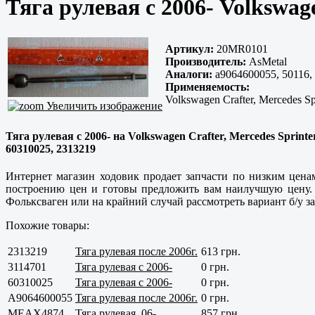
Тяга рулевая с 2006- Volkswa
Артикул:
20MR0101
Производитель:
AsMetal
Аналоги:
a9064600055, 50116,
Применяемость:
Volkswagen Crafter, Mercedes Sp
Увеличить изображение
Тяга рулевая с 2006- на Volkswagen Crafter, Mercedes Sprin
60310025, 2313219
Интернет магазин ходовик продает запчасти по низким ценам
построению цен и готовы предложить вам наилучшую цену. Д
Фольксваген или на крайний случай рассмотреть вариант б/у за
Похожие товары:
2313219
Тяга рулевая после 2006г.
613 грн.
3114701
Тяга рулевая с 2006-
0 грн.
60310025
Тяга рулевая с 2006-
0 грн.
A9064600055
Тяга рулевая после 2006г.
0 грн.
MEAX4874
Тяга рулевая, 06-
857 грн.