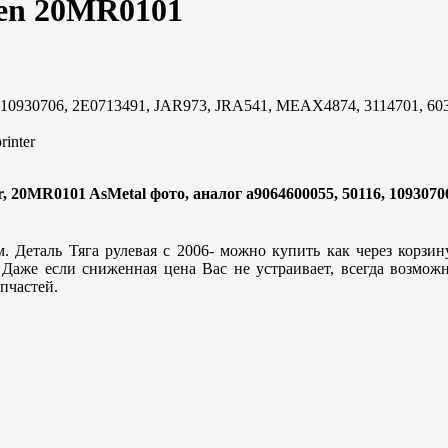
gen 20MR0101
 10930706, 2E0713491, JAR973, JRA541, MEAX4874, 3114701, 60
rinter
ter, 20MR0101 AsMetal фото, аналог a9064600055, 50116, 10930
. Деталь Тяга рулевая с 2006- можно купить как через корзин
аже если сниженная цена Вас не устраивает, всегда возможн
пчастей.