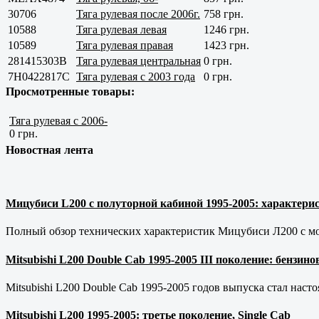
30706
Тяга рулевая после 2006г.
758 грн.
10588
Тяга рулевая левая
1246 грн.
10589
Тяга рулевая правая
1423 грн.
281415303B
Тяга рулевая центральная
0 грн.
7H0422817С
Тяга рулевая с 2003 года
0 грн.
Просмотренные товары:
Тяга рулевая с 2006-
0 грн.
Новостная лента
Мицубиси L200 с полуторной кабиной 1995-2005: характерис
Полный обзор технических характеристик Мицубиси Л200 с мот
Mitsubishi L200 Double Cab 1995-2005 III поколение: бензи
Mitsubishi L200 Double Cab 1995-2005 годов выпуска стал наст
Mitsubishi L200 1995-2005: третье поколение, Single Cab