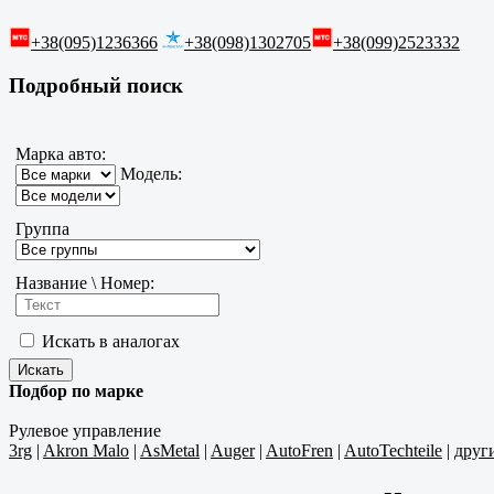
+38(095)1236366
+38(098)1302705
+38(099)2523332
Подробный поиск
Марка авто:
Модель:
Группа
Название \ Номер:
Искать в аналогах
Подбор по марке
Рулевое управление
3rg
|
Akron Malo
|
AsMetal
|
Auger
|
AutoFren
|
AutoTechteile
|
друг