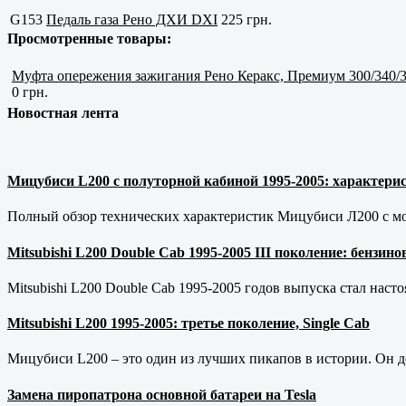
G153
Педаль газа Рено ДХИ DXI
225 грн.
Просмотренные товары:
Муфта опережения зажигания Рено Керакс, Премиум 300/340/3
0 грн.
Новостная лента
Мицубиси L200 с полуторной кабиной 1995-2005: характерис
Полный обзор технических характеристик Мицубиси Л200 с мот
Mitsubishi L200 Double Cab 1995-2005 III поколение: бензи
Mitsubishi L200 Double Cab 1995-2005 годов выпуска стал наст
Mitsubishi L200 1995-2005: третье поколение, Single Cab
Мицубиси L200 – это один из лучших пикапов в истории. Он д
Замена пиропатрона основной батареи на Tesla