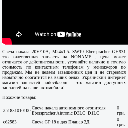
Свеча накала 20V/10A, M24x1.5. SW19 Eberspracher GH931
это качественная запчасть на NONAME , цена может
отличатся от действительности, уточняйте наличие и точную
стоимость по контактным телефонам у менеджеров по
продажам. Мы не делаем завышенных цен и не стареемся
избыточно обогатится на ваших бедах. Украинский интернет
магазин запчастей hodovik.com – это магазин доступных
запчастей на ваши автомобили!
Похожие товары:
Свеча накала автономного отопителя
0
251831010100
Eberspracher Airtronic D3LC, D1LC
грн.
0
сб2583
Свеча GP 18 в для Планар 2Д
грн.