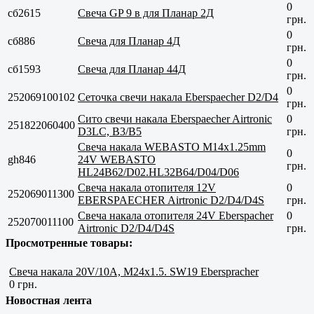
0
сб2615
Свеча GP 9 в для Планар 2Д
грн.
0
сб886
Свеча для Планар 4Д
грн.
0
сб1593
Свеча для Планар 44Д
грн.
0
252069100102
Сеточка свечи накала Eberspaecher D2/D4
грн.
Сито свечи накала Eberspaecher Airtronic
0
251822060400
D3LC, В3/B5
грн.
Свеча накала WEBASTO M14x1.25mm
0
gh846
24V WEBASTO
грн.
HL24B62/D02.HL32B64/D04/D06
Свеча накала отопителя 12V
0
252069011300
EBERSPAECHER Airtronic D2/D4/D4S
грн.
Свеча накала отопителя 24V Eberspacher
0
252070011100
Airtronic D2/D4/D4S
грн.
Просмотренные товары:
Свеча накала 20V/10A, M24x1.5. SW19 Eberspracher
0 грн.
Новостная лента