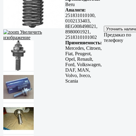
Beru
Аналоги:
251831010100,
0102133403,
8EG008498021,
8980001921,
Увеличить
Предзаказ по
2518310101002
изображение
телефону
Применяемость:
Mercedes, Citroen,
Fiat, Peugeot,
Opel, Renault,
Ford, Volkswagen,
DAF, MAN,
Volvo, Iveco,
Scania