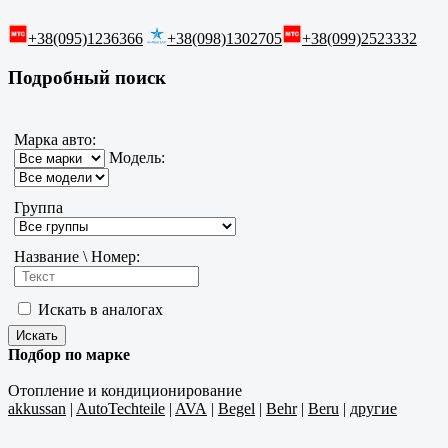
+38(095)1236366
+38(098)1302705
+38(099)2523332
Подробный поиск
Марка авто:
Модель:
Группа
Название \ Номер:
Искать в аналогах
Подбор по марке
Отопление и кондиционирование
akkussan
|
AutoTechteile
|
AVA
|
Begel
|
Behr
|
Beru
|
другие