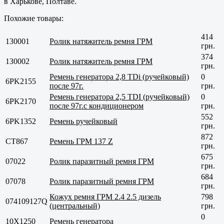
в
Харькове, Полтаве
.
Похожие товары:
414
130001
Ролик натяжитель ремня ГРМ
грн.
374
130002
Ролик натяжитель ремня ГРМ
грн.
Ремень генератора 2,8 TDi (ручейковый)
0
6PK2155
после 97г.
грн.
Ремень генератора 2,5 TDI (ручейковый)
0
6PK2170
после 97г.с кондиционером
грн.
552
6PK1352
Ремень ручейковый
грн.
872
CT867
Ремень ГРМ 137 Z
грн.
675
07022
Ролик паразитный ремня ГРМ
грн.
684
07078
Ролик паразитный ремня ГРМ
грн.
Кожух ремня ГРМ 2.4 2.5 дизель
798
074109127Q
(центральный)
грн.
0
10Х1250
Ремень генератора