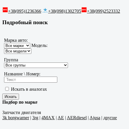
+38(095)1236366
+38(098)1302705
+38(099)2523332
Подробный поиск
Марка авто:
Модель:
Группа
Название \ Номер:
Искать в аналогах
Подбор по марке
Запчасти двигателя
3k borgwarner
|
3rg
|
4MAX
|
AE
|
AERdiesel
|
Ajusa
|
другие