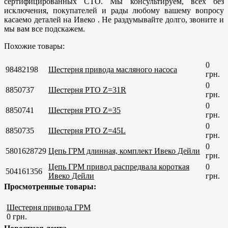
сертифицированных СТО. Мы консультируем, всех без
исключения, покупателей и рады любому вашему вопросу
касаемо деталей на Ивеко . Не раздумывайте долго, звоните и
мы вам все подскажем.
Похожие товары:
0
98482198
Шестерня привода масляного насоса
грн.
0
8850737
Шестерня РТО Z=31R
грн.
0
8850741
Шестерня РТО Z=35
грн.
0
8850735
Шестерня РТО Z=45L
грн.
0
5801628729
Цепь ГРМ длинная, комплект Ивеко Дейли
грн.
Цепь ГРМ привод распредвала короткая
0
504161356
Ивеко Дейли
грн.
Просмотренные товары:
Шестерня привода ГРМ
0 грн.