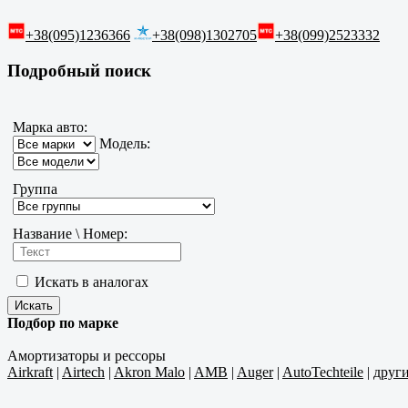
+38(095)1236366
+38(098)1302705
+38(099)2523332
Подробный поиск
Марка авто:
Модель:
Группа
Название \ Номер:
Искать в аналогах
Подбор по марке
Амортизаторы и рессоры
Airkraft
|
Airtech
|
Akron Malo
|
AMB
|
Auger
|
AutoTechteile
|
друг