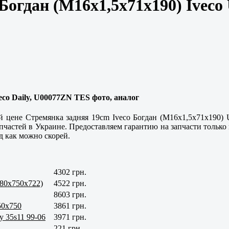
Богдан (M16x1,5x71x190) Ivec
eco Daily, U00077ZN TES фото, аналог
й цене Стремянка задняя 19cm Iveco Богдан (M16x1,5x71x190)
астей в Украине. Предоставляем гарантию на запчасти только в
д как можно скорей.
4302 грн.
(80x750x722)
4522 грн.
8603 грн.
50х750
3861 грн.
y 35s11 99-06
3971 грн.
221 грн.