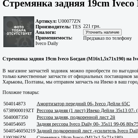
Стремянка задняя 19cm Iveco 
Артикул:
U00077ZN
221 грн.
Производитель:
TES
Аналоги:
Применяемость:
Предзаказ по телефону
Iveco Daily
Стремянка задняя 19cm Iveco Богдан (M16x1,5x71x190) на Iv
В магазине запчастей ходовик можно приобрести по выгодно
только
качественные
запчасти от официальных поставщиков запч
Харькова, Полтавы
, мы отправим запчасть на Ивеко в ваш горо
Похожие товары:
504014873
Амортизатор передний 06- Iveco Дейли 65C
6738900019ZT
Рессора задняя (1 лист) Ивеко Дейли 35s13 07- 
5040087350
Рессора задняя, подкоренной лист 2й
504054605
Задняя рессора Iveco Daily 00- 35s11 99-06 80x7
5040546050219
Задний подкоренной лист -усилитель Iveco Dail
U00286ZN
Стремянка 18cm Iveco (M12x1,5x71x180)