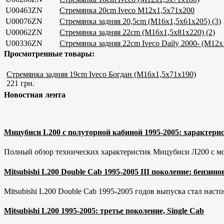
U00463ZN
Стремянка 20cm Iveco M12x1,5x71x200
U00076ZN
Стремянка задняя 20,5cm (M16x1,5x61x205) (3)
U00062ZN
Стремянка задняя 22cm (M16x1,5x81x220) (2)
U00336ZN
Стремянка задняя 22cm Iveco Daily 2000- (M12x
Просмотренные товары:
Стремянка задняя 19cm Iveco Богдан (M16x1,5x71x190)
221 грн.
Новостная лента
Мицубиси L200 с полуторной кабиной 1995-2005: характерис
Полный обзор технических характеристик Мицубиси Л200 с мот
Mitsubishi L200 Double Cab 1995-2005 III поколение: бензи
Mitsubishi L200 Double Cab 1995-2005 годов выпуска стал наст
Mitsubishi L200 1995-2005: третье поколение, Single Cab