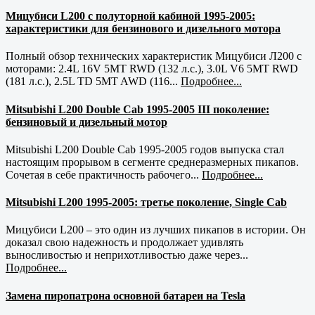
Мицубиси L200 с полуторной кабиной 1995-2005:
характеристики для бензинового и дизельного мотора
Полный обзор технических характеристик Мицубиси Л200 с
моторами: 2.4L 16V 5MT RWD (132 л.с.), 3.0L V6 5MT RWD
(181 л.с.), 2.5L TD 5MT AWD (116...
Подробнее...
Mitsubishi L200 Double Cab 1995-2005 III поколение:
бензиновый и дизельный мотор
Mitsubishi L200 Double Cab 1995-2005 годов выпуска стал
настоящим прорывом в сегменте среднеразмерных пикапов.
Сочетая в себе практичность рабочего...
Подробнее...
Mitsubishi L200 1995-2005: третье поколение, Single Cab
Мицубиси L200 – это один из лучших пикапов в истории. Он
доказал свою надежность и продолжает удивлять
выносливостью и неприхотливостью даже через...
Подробнее...
Замена пиропатрона основной батареи на Tesla