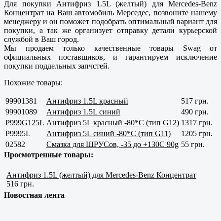
Для покупки Антифриз 1.5L (желтый) для Mercedes-Benz
Концентрат на Ваш автомобиль Мерседес, позвоните нашему
менеджеру и он поможет подобрать оптимальный вариант для
покупки, а так же организует отправку детали курьерской
службой в Ваш город.
Мы продаем только
качественные
товары Swag от
официальных поставщиков, и гарантируем исключение
покупки поддельных запчстей.
Похожие товары:
99901381
Антифриз 1.5L красный
517 грн.
99901089
Антифриз 1.5L синий
490 грн.
P999G125L
Антифриз 5L красный -80*С (тип G12)
1317 грн.
P9995L
Антифриз 5L синий -80*С (тип G11)
1205 грн.
02582
Смазка для ШРУСов, -35 до +130C 90g
55 грн.
Просмотренные товары:
Антифриз 1.5L (желтый) для Mercedes-Benz Концентрат
516 грн.
Новостная лента