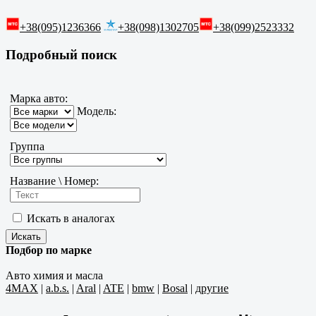
+38(095)1236366
+38(098)1302705
+38(099)2523332
Подробный поиск
Марка авто:
Модель:
Группа
Название \ Номер:
Искать в аналогах
Подбор по марке
Авто химия и масла
4MAX
|
a.b.s.
|
Aral
|
ATE
|
bmw
|
Bosal
|
другие