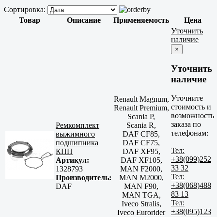
Сортировка:
Товар
Описание
Применяемость
Цена
Уточнить
наличие
×
Уточнить
наличие
Уточните
Renault Magnum,
стоимость и
Renault Premium,
возможность
Scania P,
заказа по
Ремкомплект
Scania R,
телефонам:
выжимного
DAF CF85,
подшипника
DAF CF75,
Тел:
КПП
DAF XF95,
+38(099)252
Артикул:
DAF XF105,
33 32
1328793
MAN F2000,
Тел:
Производитель:
MAN M2000,
+38(068)488
DAF
MAN F90,
83 13
MAN TGA,
Тел:
Iveco Stralis,
+38(095)123
Iveco Eurorider