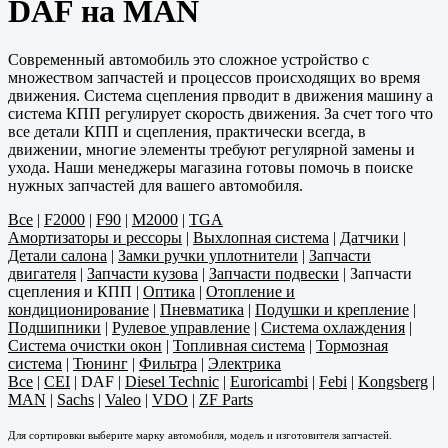
DAF на MAN
Современный автомобиль это сложное устройство с
множеством запчастей и процессов происходящих во время
движения. Система сцепления прводит в движения машину а
система КПП регулирует скорость движения. За счет того что
все детали КПП и сцепления, практически всегда, в
движении, многие элементы требуют регулярной замены и
ухода. Наши менеджеры магазина готовы помочь в поиске
нужных запчастей для вашего автомобиля.
Все
|
F2000
|
F90
|
M2000
|
TGA
Амортизаторы и рессоры
|
Выхлопная система
|
Датчики
|
Детали салона
|
Замки ручки уплотнители
|
Запчасти
двигателя
|
Запчасти кузова
|
Запчасти подвески
|
Запчасти
сцепления и КПП
|
Оптика
|
Отопление и
кондиционирование
|
Пневматика
|
Подушки и крепление
|
Подшипники
|
Рулевое управление
|
Система охлаждения
|
Система очистки окон
|
Топливная система
|
Тормозная
система
|
Тюнинг
|
Фильтра
|
Электрика
Все
|
CEI
|
DAF
|
Diesel Technic
|
Euroricambi
|
Febi
|
Kongsberg
|
MAN
|
Sachs
|
Valeo
|
VDO
|
ZF Parts
Для сортировки выберите марку автомобиля, модель и изготовителя запчастей.