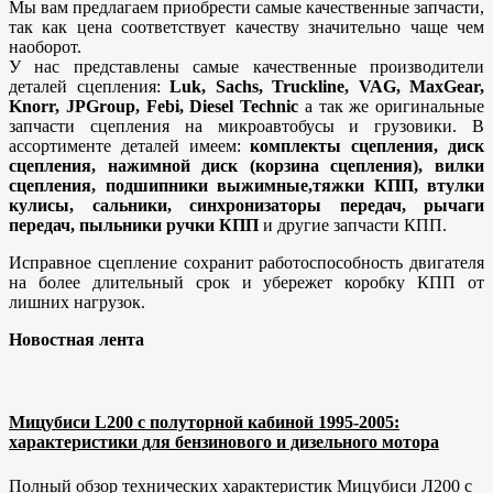
Мы вам предлагаем приобрести самые качественные запчасти,
так как цена соответствует качеству значительно чаще чем
наоборот.
У нас представлены самые качественные производители
деталей сцепления:
Luk, Sachs, Truckline, VAG, MaxGear,
Knorr, JPGroup, Febi, Diesel Technic
а так же оригинальные
запчасти сцепления на микроавтобусы и грузовики. В
ассортименте деталей имеем:
комплекты сцепления, диск
сцепления, нажимной диск (корзина сцепления), вилки
сцепления, подшипники выжимные,тяжки КПП, втулки
кулисы, сальники, синхронизаторы передач, рычаги
передач, пыльники ручки КПП
и другие запчасти КПП.
Исправное сцепление сохранит работоспособность двигателя
на более длительный срок и убережет коробку КПП от
лишних нагрузок.
Новостная лента
Мицубиси L200 с полуторной кабиной 1995-2005:
характеристики для бензинового и дизельного мотора
Полный обзор технических характеристик Мицубиси Л200 с