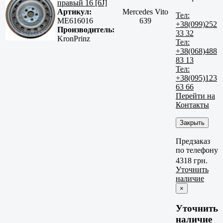
правый 16 [6J]
Артикул:
Mercedes Vito
Тел:
ME616016
639
+38(099)252
Производитель:
33 32
KronPrinz
Тел:
+38(068)488
83 13
Тел:
+38(095)123
63 66
Перейти на
Контакты
Закрыть
Предзаказ
по телефону
4318 грн.
Уточнить
наличие
×
Уточнить
наличие