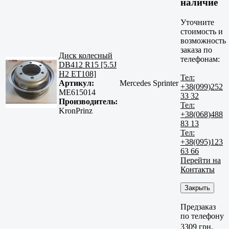
наличие
Уточните
стоимость и
возможность
заказа по
Диск колесный
телефонам:
DB412 R15 [5.5J
H2 ET108]
Тел:
Артикул:
Mercedes Sprinter
+38(099)252
ME615014
33 32
Производитель:
Тел:
KronPrinz
+38(068)488
83 13
Тел:
+38(095)123
63 66
Перейти на
Контакты
Закрыть
Предзаказ
по телефону
3309 грн.