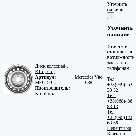
Уточнить
наличие
×
Уточнить
наличие
Уточните
стоимость и
возможность
заказа по
Диск колесный,
телефонам:
R15 [5.5J]
Артикул:
Mercedes Vito
Тел:
ME615012
638
+38(099)252
Производитель:
33 32
KronPrinz
Тел:
+38(068)488
83 13
Тел:
+38(095)123
63 66
Перейти на
Контакты