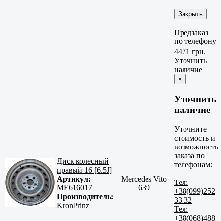
Закрыть
Предзаказ
по телефону
4471 грн.
Уточнить
наличие
×
Уточнить
наличие
Уточните
стоимость и
возможность
заказа по
Диск колесный
телефонам:
правый 16 [6.5J]
Артикул:
Mercedes Vito
Тел:
ME616017
639
+38(099)252
Производитель:
33 32
KronPrinz
Тел:
+38(068)488