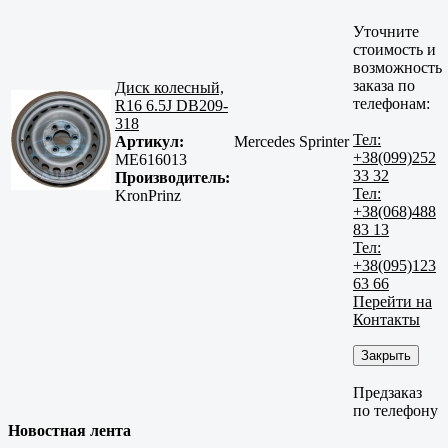
Уточните
стоимость и
возможность
заказа по
Диск колесный,
телефонам:
R16 6.5J DB209-
318
Тел:
Артикул:
Mercedes Sprinter
+38(099)252
ME616013
33 32
Производитель:
Тел:
KronPrinz
+38(068)488
83 13
Тел:
+38(095)123
63 66
Перейти на
Контакты
Закрыть
Предзаказ
по телефону
Новостная лента