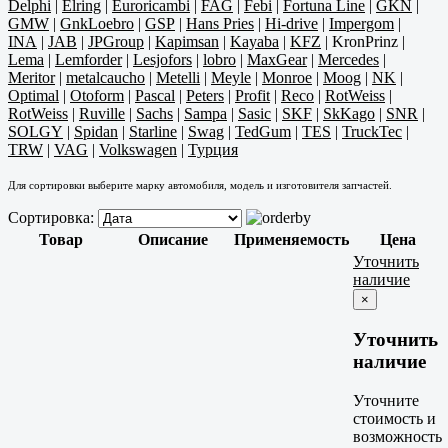
Delphi
|
Elring
|
Euroricambi
|
FAG
|
Febi
|
Fortuna Line
|
GKN
|
GMW
|
GnkLoebro
|
GSP
|
Hans Pries
|
Hi-drive
|
Impergom
|
INA
|
JAB
|
JPGroup
|
Kapimsan
|
Kayaba
|
KFZ
|
KronPrinz
|
Lema
|
Lemforder
|
Lesjofors
|
lobro
|
MaxGear
|
Mercedes
|
Meritor
|
metalcaucho
|
Metelli
|
Meyle
|
Monroe
|
Moog
|
NK
|
Optimal
|
Otoform
|
Pascal
|
Peters
|
Profit
|
Reco
|
RotWeiss
|
RotWeiss
|
Ruville
|
Sachs
|
Sampa
|
Sasic
|
SKF
|
SkKago
|
SNR
|
SOLGY
|
Spidan
|
Starline
|
Swag
|
TedGum
|
TES
|
TruckTec
|
TRW
|
VAG
|
Volkswagen
|
Турция
Для сортировки выберите марку автомобиля, модель и изготовителя запчастей.
Сортировка:
Товар
Описание
Применяемость
Цена
Уточнить
наличие
×
Уточнить
наличие
Уточните
стоимость и
возможность