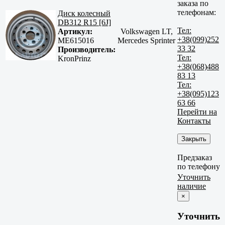
заказа по
телефонам:
Диск колесный
DB312 R15 [6J]
Тел:
Артикул:
Volkswagen LT,
+38(099)252
ME615016
Mercedes Sprinter
33 32
Производитель:
Тел:
KronPrinz
+38(068)488
83 13
Тел:
+38(095)123
63 66
Перейти на
Контакты
Закрыть
Предзаказ
по телефону
Уточнить
наличие
×
Уточнить