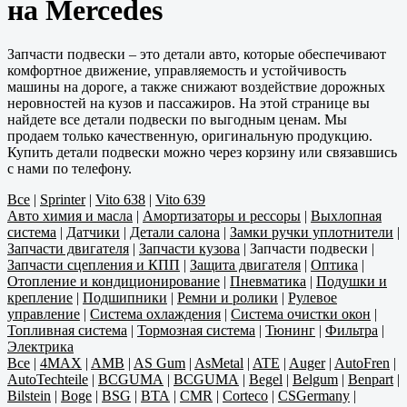
на Mercedes
Запчасти подвески – это детали авто, которые обеспечивают
комфортное движение, управляемость и устойчивость
машины на дороге, а также снижают воздействие дорожных
неровностей на кузов и пассажиров. На этой странице вы
найдете все детали подвески по выгодным ценам. Мы
продаем только качественную, оригинальную продукцию.
Купить детали подвески можно через корзину или связавшись
с нами по телефону.
Все
|
Sprinter
|
Vito 638
|
Vito 639
Авто химия и масла
|
Амортизаторы и рессоры
|
Выхлопная
система
|
Датчики
|
Детали салона
|
Замки ручки уплотнители
|
Запчасти двигателя
|
Запчасти кузова
|
Запчасти подвески
|
Запчасти сцепления и КПП
|
Защита двигателя
|
Оптика
|
Отопление и кондиционирование
|
Пневматика
|
Подушки и
крепление
|
Подшипники
|
Ремни и ролики
|
Рулевое
управление
|
Система охлаждения
|
Система очистки окон
|
Топливная система
|
Тормозная система
|
Тюнинг
|
Фильтра
|
Электрика
Все
|
4MAX
|
AMB
|
AS Gum
|
AsMetal
|
ATE
|
Auger
|
AutoFren
|
AutoTechteile
|
BCGUMA
|
BCGUMA
|
Begel
|
Belgum
|
Benpart
|
Bilstein
|
Boge
|
BSG
|
BTA
|
CMR
|
Corteco
|
CSGermany
|