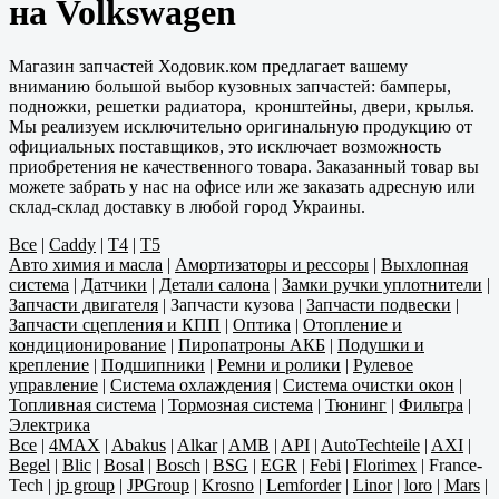
на Volkswagen
Магазин запчастей Ходовик.ком предлагает вашему
вниманию большой выбор кузовных запчастей: бамперы,
подножки, решетки радиатора, кронштейны, двери, крылья.
Мы реализуем исключительно оригинальную продукцию от
официальных поставщиков, это исключает возможность
приобретения не качественного товара. Заказанный товар вы
можете забрать у нас на офисе или же заказать адресную или
склад-склад доставку в любой город Украины.
Все
|
Caddy
|
T4
|
T5
Авто химия и масла
|
Амортизаторы и рессоры
|
Выхлопная
система
|
Датчики
|
Детали салона
|
Замки ручки уплотнители
|
Запчасти двигателя
|
Запчасти кузова
|
Запчасти подвески
|
Запчасти сцепления и КПП
|
Оптика
|
Отопление и
кондиционирование
|
Пиропатроны АКБ
|
Подушки и
крепление
|
Подшипники
|
Ремни и ролики
|
Рулевое
управление
|
Система охлаждения
|
Система очистки окон
|
Топливная система
|
Тормозная система
|
Тюнинг
|
Фильтра
|
Электрика
Все
|
4MAX
|
Abakus
|
Alkar
|
AMB
|
API
|
AutoTechteile
|
AXI
|
Begel
|
Blic
|
Bosal
|
Bosch
|
BSG
|
EGR
|
Febi
|
Florimex
|
France-
Tech
|
jp group
|
JPGroup
|
Krosno
|
Lemforder
|
Linor
|
loro
|
Mars
|