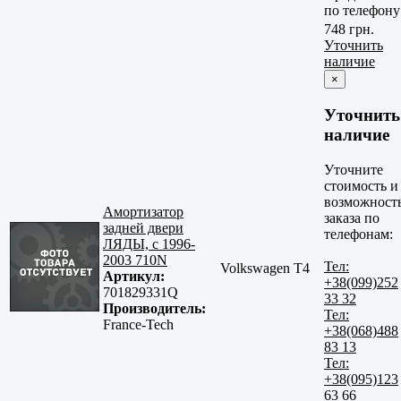
по телефону
748 грн.
Уточнить
наличие
×
Уточнить
наличие
Уточните
стоимость и
возможност
Амортизатор
заказа по
задней двери
телефонам:
ЛЯДЫ, с 1996-
2003 710N
Тел:
Volkswagen T4
Артикул:
+38(099)252
701829331Q
33 32
Производитель:
Тел:
France-Tech
+38(068)488
83 13
Тел:
+38(095)123
63 66