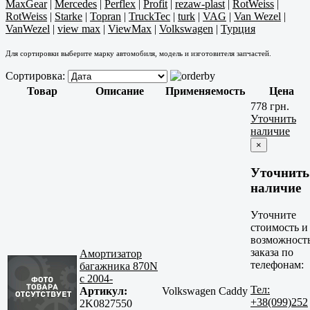
MaxGear
|
Mercedes
|
Perflex
|
Profit
|
rezaw-plast
|
RotWeiss
|
RotWeiss
|
Starke
|
Topran
|
TruckTec
|
turk
|
VAG
|
Van Wezel
|
VanWezel
|
view max
|
ViewMax
|
Volkswagen
|
Турция
Для сортировки выберите марку автомобиля, модель и изготовителя запчастей.
Сортировка:
Товар
Описание
Применяемость
Цена
778 грн.
Уточнить
наличие
×
Уточнить
наличие
Уточните
стоимость и
возможност
заказа по
Амортизатор
телефонам:
багажника 870N
c 2004-
Тел:
Артикул:
Volkswagen Caddy
+38(099)252
2K0827550