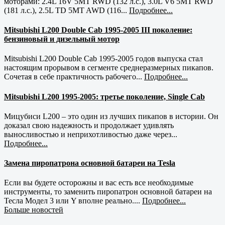
моторами: 2.4L 16V 5MT RWD (132 л.с.), 3.0L V6 5MT RWD
(181 л.с.), 2.5L TD 5MT AWD (116...
Подробнее...
Mitsubishi L200 Double Cab 1995-2005 III поколение:
бензиновый и дизельный мотор
Mitsubishi L200 Double Cab 1995-2005 годов выпуска стал
настоящим прорывом в сегменте среднеразмерных пикапов.
Сочетая в себе практичность рабочего...
Подробнее...
Mitsubishi L200 1995-2005: третье поколение, Single Cab
Мицубиси L200 – это один из лучших пикапов в истории. Он
доказал свою надежность и продолжает удивлять
выносливостью и неприхотливостью даже через...
Подробнее...
Замена пиропатрона основной батареи на Tesla
Если вы будете осторожны и вас есть все необходимые
инструменты, то заменить пиропатрон основной батареи на
Тесла Модел 3 или Y вполне реально....
Подробнее...
Больше новостей