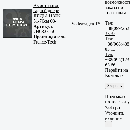
возможност
Амортизатор
заказа по
задней двери
телефонам:
ЛЯДЫ 1130N
51-76cм 03-
Тел:
Volkswagen T5
Артикул:
+38(099)252
7H0827550
33 32
Производитель:
Тел:
France-Tech
+38(068)488
83 13
Тел:
+38(095)123
63 66
Перейти на
Контакты
Закрыть
Предзаказ
по телефону
744 грн.
Уточнить
наличие
×