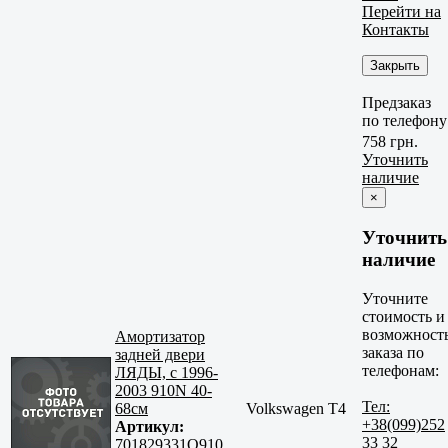
Перейти на
Контакты
Закрыть
Предзаказ
по телефону
758 грн.
Уточнить
наличие
×
Уточнить
наличие
Уточните
стоимость и
возможност
Амортизатор
заказа по
задней двери
телефонам:
ЛЯДЫ, с 1996-
2003 910N 40-
Тел:
68см
Volkswagen T4
+38(099)252
Артикул:
33 32
701829331Q910