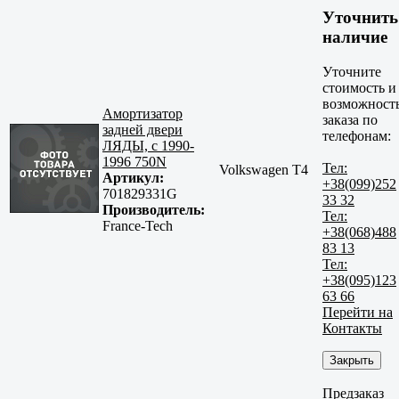
Уточнить
наличие
Уточните
стоимость и
возможност
Амортизатор
заказа по
задней двери
телефонам:
ЛЯДЫ, с 1990-
1996 750N
Тел:
Volkswagen T4
Артикул:
+38(099)252
701829331G
33 32
Производитель:
Тел:
France-Tech
+38(068)488
83 13
Тел:
+38(095)123
63 66
Перейти на
Контакты
Закрыть
Предзаказ