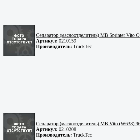
Сепаратор (маслоотделитель) MB Sprinter Vito 
Артикул:
0210159
Производитель:
TruckTec
Сепаратор (маслоотделитель) MB Vito (W638) 9
Артикул:
0210208
Производитель:
TruckTec