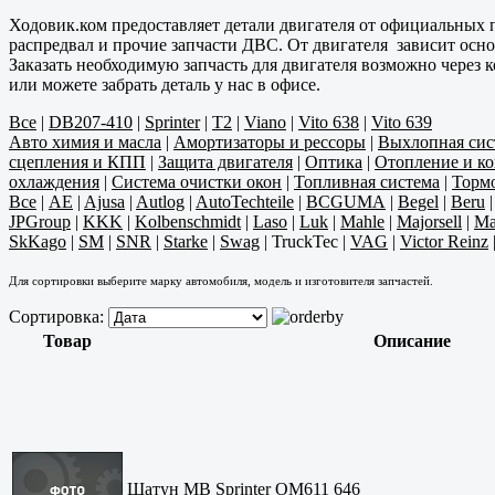
Ходовик.ком предоставляет детали двигателя от официальных п
распредвал и прочие запчасти ДВС. От двигателя зависит осно
Заказать необходимую запчасть для двигателя возможно через
или можете забрать деталь у нас в офисе.
Все
|
DB207-410
|
Sprinter
|
T2
|
Viano
|
Vito 638
|
Vito 639
Авто химия и масла
|
Амортизаторы и рессоры
|
Выхлопная сис
сцепления и КПП
|
Защита двигателя
|
Оптика
|
Отопление и к
охлаждения
|
Система очистки окон
|
Топливная система
|
Тормо
Все
|
AE
|
Ajusa
|
Autlog
|
AutoTechteile
|
BCGUMA
|
Begel
|
Beru
JPGroup
|
KKK
|
Kolbenschmidt
|
Laso
|
Luk
|
Mahle
|
Majorsell
|
Ma
SkKago
|
SM
|
SNR
|
Starke
|
Swag
|
TruckTec
|
VAG
|
Victor Reinz
Для сортировки выберите марку автомобиля, модель и изготовителя запчастей.
Сортировка:
Товар
Описание
Шатун MB Sprinter OM611 646