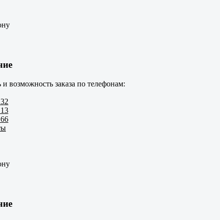
ону
чие
 и возможность заказа по телефонам:
 32
 13
 66
ты
ону
чие