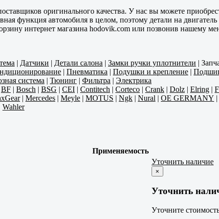
оставщиков оригинального качества. У нас вы можете приобрест
вная функция автомобиля в целом, поэтому детали на двигатель
 корзину интернет магазина hodovik.com или позвонив нашему м
тема
|
Датчики
|
Детали салона
|
Замки ручки уплотнители
|
Запч
ондиционирование
|
Пневматика
|
Подушки и крепление
|
Подши
зная система
|
Тюнинг
|
Фильтра
|
Электрика
|
BF
|
Bosch
|
BSG
|
CEI
|
Contitech
|
Corteco
|
Crank
|
Dolz
|
Elring
|
F
xGear
|
Mercedes
|
Meyle
|
MOTUS
|
Ngk
|
Nural
|
OE GERMANY
|
Wahler
Применяемость
Уточнить наличие
×
Уточнить нали
Уточните стоимость