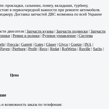
и: прокладки, сальники, помпу, вкладыши, турбину,
 стоят в первоочередной важности при ремонте автомобиля.
енеджеру. Доставка запчастей ДВС возможна по всей Украине
асти двигателя
|
Запчасти кузова
|
Запчасти подвески
|
Запчасти
пники
|
Ремни и ролики
|
Рулевое управление
|
Система
ebi
|
Freccia
|
Garrett
|
Gates
|
Glaser
|
Glyco
|
Goetze
|
INA
|
|
Payen
|
Pierburg
|
Profit
|
Reco
|
Redat
|
RotWeiss
|
Ruville
|
Sachs
|
Цена
чие
 и возможность заказа по телефонам: