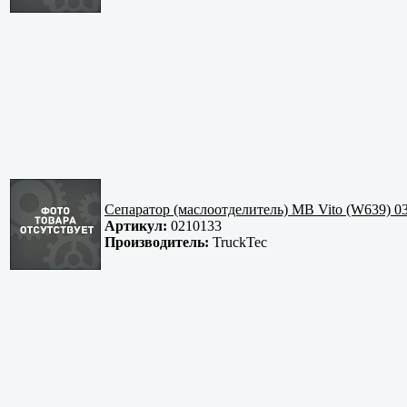
Сепаратор (маслоотделитель) MB Vito (W639) 03
Артикул:
0210133
Производитель:
TruckTec