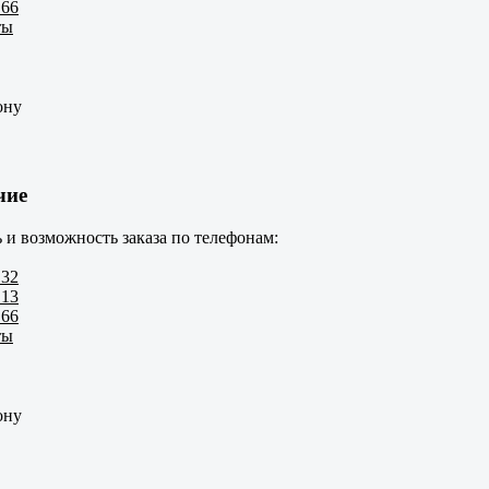
 66
ты
ону
чие
 и возможность заказа по телефонам:
 32
 13
 66
ты
ону