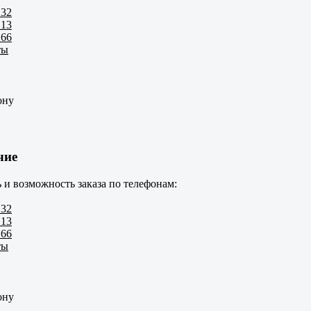
 32
 13
 66
ты
ону
чие
 и возможность заказа по телефонам:
 32
 13
 66
ты
ону