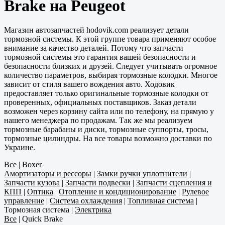
Brake на Peugeot
Магазин автозапчастей hodovik.com реализует детали
тормозной системы. К этой группе товара применяют особое
внимание за качество деталей. Потому что запчасти
тормозной системы это гарантия вашей безопасности и
безопасности близких и друзей. Следует учитывать огромное
количество параметров, выбирая тормозные колодки. Многое
зависит от стиля вашего вождения авто. Ходовик
предоставляет только оригинальные тормозные колодки от
проверенных, официальных поставщиков. Заказ детали
возможен через корзину сайта или по телефону, на прямую у
нашего менеджера по продажам. Так же мы реализуем
тормозные барабаны и диски, тормозные суппорты, тросы,
тормозные цилиндры. На все товары возможно доставки по
Украине.
Все
|
Boxer
Амортизаторы и рессоры
|
Замки ручки уплотнители
|
Запчасти кузова
|
Запчасти подвески
|
Запчасти сцепления и
КПП
|
Оптика
|
Отопление и кондиционирование
|
Рулевое
управление
|
Система охлаждения
|
Топливная система
|
Тормозная система
|
Электрика
Все
|
Quick Brake