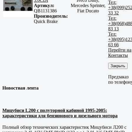
3.0CDI
Iveco Daily,
Тел:
Артикул:
Mercedes Sprinter,
+38(099)25
QB1131386
Fiat Ducato
33 32
Производитель:
Тел:
Quick Brake
+38(068)48
83 13
Тел:
+38(095)12
63 66
Перейти на
Контакты
Закрыть
Предзаказ
по телефон
Новостная лента
Мицубиси L200 с полуторной кабиной 1995-2005:
характеристики для бензинового и дизельного мотора
Полный обзор технических характеристик Мицубиси Л200 с