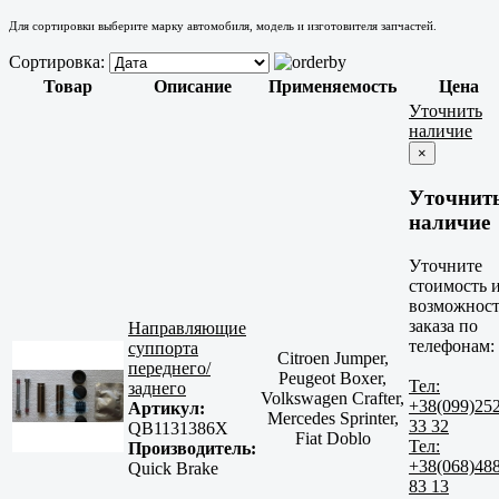
Для сортировки выберите марку автомобиля, модель и изготовителя запчастей.
Сортировка:
Товар
Описание
Применяемость
Цена
Уточнить
наличие
×
Уточнит
наличие
Уточните
стоимость 
возможност
заказа по
Направляющие
телефонам:
суппорта
Citroen Jumper,
переднего/
Peugeot Boxer,
Тел:
заднего
Volkswagen Crafter,
+38(099)25
Артикул:
Mercedes Sprinter,
33 32
QB1131386X
Fiat Doblo
Тел:
Производитель:
+38(068)48
Quick Brake
83 13