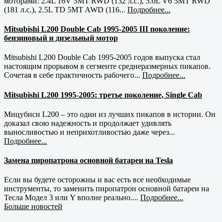
моторами: 2.4L 16V 5MT RWD (132 л.с.), 3.0L V6 5MT RWD
(181 л.с.), 2.5L TD 5MT AWD (116...
Подробнее...
Mitsubishi L200 Double Cab 1995-2005 III поколение:
бензиновый и дизельный мотор
Mitsubishi L200 Double Cab 1995-2005 годов выпуска стал
настоящим прорывом в сегменте среднеразмерных пикапов.
Сочетая в себе практичность рабочего...
Подробнее...
Mitsubishi L200 1995-2005: третье поколение, Single Cab
Мицубиси L200 – это один из лучших пикапов в истории. Он
доказал свою надежность и продолжает удивлять
выносливостью и неприхотливостью даже через...
Подробнее...
Замена пиропатрона основной батареи на Tesla
Если вы будете осторожны и вас есть все необходимые
инструменты, то заменить пиропатрон основной батареи на
Тесла Модел 3 или Y вполне реально....
Подробнее...
Больше новостей