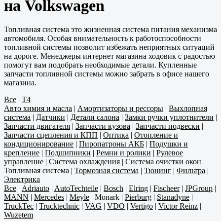
на Volkswagen
Топливная система это жизненная система питания механизма
автомобиля. Особая внимательность к работоспособности
топливной системы позволит избежать неприятных ситуаций
на дороге. Менеджеры интернет магазина ходовик с радостью
помогут вам подобрать необходимые детали. Купленные
запчасти топливной системы можно забрать в офисе нашего
магазина.
Все
|
T4
Авто химия и масла
|
Амортизаторы и рессоры
|
Выхлопная
система
|
Датчики
|
Детали салона
|
Замки ручки уплотнители
|
Запчасти двигателя
|
Запчасти кузова
|
Запчасти подвески
|
Запчасти сцепления и КПП
|
Оптика
|
Отопление и
кондиционирование
|
Пиропатроны АКБ
|
Подушки и
крепление
|
Подшипники
|
Ремни и ролики
|
Рулевое
управление
|
Система охлаждения
|
Система очистки окон
|
Топливная система
|
Тормозная система
|
Тюнинг
|
Фильтра
|
Электрика
Все
|
Adriauto
|
AutoTechteile
|
Bosch
|
Elring
|
Fischeer
|
JPGroup
|
MANN
|
Mercedes
|
Meyle
|
Monark
|
Pierburg
|
Stanadyne
|
TruckTec
|
Trucktechnic
|
VAG
|
VDO
|
Vertigo
|
Victor Reinz
|
Wuzetem