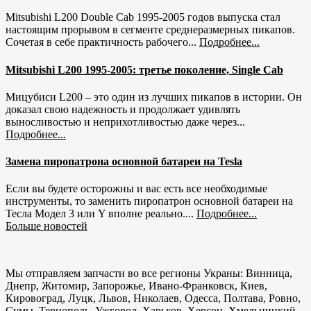
Mitsubishi L200 Double Cab 1995-2005 годов выпуска стал
настоящим прорывом в сегменте среднеразмерных пикапов.
Сочетая в себе практичность рабочего...
Подробнее...
Mitsubishi L200 1995-2005: третье поколение, Single Cab
Мицубиси L200 – это один из лучших пикапов в истории. Он
доказал свою надежность и продолжает удивлять
выносливостью и неприхотливостью даже через...
Подробнее...
Замена пиропатрона основной батареи на Tesla
Если вы будете осторожны и вас есть все необходимые
инструменты, то заменить пиропатрон основной батареи на
Тесла Модел 3 или Y вполне реально....
Подробнее...
Больше новостей
Мы отправляем запчасти во все регионы Украны: Винница,
Днепр, Житомир, Запорожье, Ивано-Франковск, Киев,
Кировоград, Луцк, Львов, Николаев, Одесса, Полтава, Ровно,
Сумы, Тернополь, Ужгород, Харьков, Херсон, Хмельницкий,