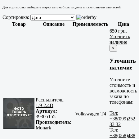
Для сортировки выберите марку автомобиля, модель и изготовителя запчастей.
Сортировка:
Товар
Описание
Применяемость
Цена
650 грн.
Уточнить
наличие
×
Уточнить
наличие
Уточните
стоимость и
возможность
заказа по
Распылитель,
телефонам:
1.9-2.4D
Артикул:
Тел:
Volkswagen T4
39305155
+38(099)252
Производитель:
33 32
Monark
Тел:
+38(068)488