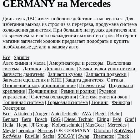
GERMANY на Mercedes
Двигатель ДВС имеет побочное действие – нагреваться. Для
избегания выхода из строя из за перегрева, продумана система
охлаждения двигателя. При больших нагрузках двигателя или
со временем запчасти охлаждения выходят из строя. Интернет
магазин запчастей ходовик предлагает подобрать и купить
необходимые детали к вашему авто.
Все
|
Sprinter
Авто химия и масла
|
Амортизаторы и рессоры
|
Выхлопная
система
|
Датчики
|
Детали салона
|
Замки ручки уплотнители
|
Запчасти двигателя
|
Запчасти кузова
|
Запчасти подвески
|
Запчасти сцепления и КПП
|
Защита двигателя
|
Оптика
|
Отопление и кондиционирование
|
Пневматика
|
Подушки и
крепление
|
Подшипники
|
Ремни и ролики
|
Рулевое
управление
|
Система охлаждения
|
Система очистки окон
|
Топливная система
|
Тормозная система
|
Тюнинг
|
Фильтра
|
Электрика
Все
|
Akintech
|
Auger
|
AutoTechteile
|
AVA
|
Begel
|
Behr
|
Benpart
|
Beru
|
Bosch
|
BSG
|
Diesel Technic
|
Elring
|
Febi
|
Graf
|
Hella
|
Hepu
|
JPGroup
|
Kolbenschmidt
|
MaxGear
|
Mercedes
|
Meyle
|
neoplan
|
Nissens
|
OE GERMANY
|
Otoform
|
RotWeiss
|
RotWeiss
|
Ruville
|
Sachs
|
SOLGY
|
Swag
|
Thermotec
|
Truck
|