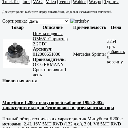
TruckTec
|
turk
|
VAG
|
Valeo
|
Vemo
|
Wahler
|
Waspo
|
Турция
Для сортировки выберите марку автомобиля, модель и изготовителя запчастей.
Сортировка:
Товар
Описание
Применяемость
Цена
Помпа водяная
OM651 Спринтер
3254
2.2CDI
грн.
Артикул:
добавить
012000651000
Mercedes Sprinter
в
Производитель:
корзину
OE GERMANY
Срок поставки:
1
день
Новостная лента
Мицубиси L200 с полуторной кабиной 1995-2005:
характеристики для бензинового и дизельного мотора
Полный обзор технических характеристик Мицубиси Л200 с
моторами: 2.4L 16V 5MT RWD (132 л.с.), 3.0L V6 5MT RWD