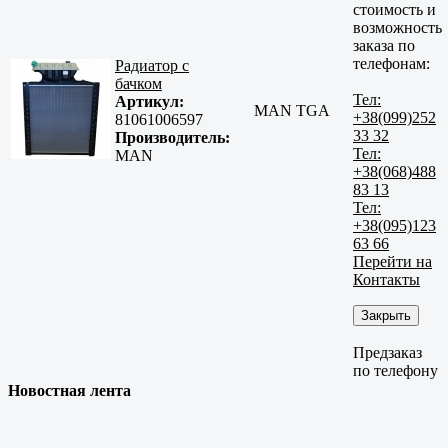
стоимость и
возможность
заказа по
телефонам:
Радиатор с
бачком
Тел:
Артикул:
MAN TGA
+38(099)252
81061006597
33 32
Производитель:
Тел:
MAN
+38(068)488
83 13
Тел:
+38(095)123
63 66
Перейти на
Контакты
Закрыть
Предзаказ
по телефону
Новостная лента