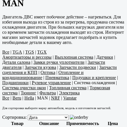
MAN
Двигатель ДВС имеет побочное действие – нагреваться. Для
избегания выхода из строя из за перегрева, продумана система
охлаждения двигателя. При больших нагрузках двигателя или
со временем запчасти охлаждения выходят из строя. Интернет
магазин запчастей ходовик предлагает подобрать и купить
необходимые детали к вашему авто.
Все
|
TGA
|
TGS
|
TGX
Амортизаторы и рессоры
|
Выхлопная система
|
Датчики
|
Детали салона
|
Замки ручки уплотнители
|
Запчасти
двигателя
|
Запчасти кузова
|
Запчасти подвески
|
Запчасти
сцепления и КПП
|
Оптика
|
Отопление и
кондиционирование
|
Пневматика
|
Подушки и крепление
|
Подшипники
|
Рулевое управление
|
Система охлаждения
|
Система очистки окон
|
Топливная система
|
Тормозная
система
|
Тюнинг
|
Фильтра
|
Электрика
Все
|
Beru
|
Hella
|
MAN
|
NRF
|
Vanstar
Для сортировки выберите марку автомобиля, модель и изготовителя запчастей.
Сортировка:
Товар
Описание
Применяемость
Цена