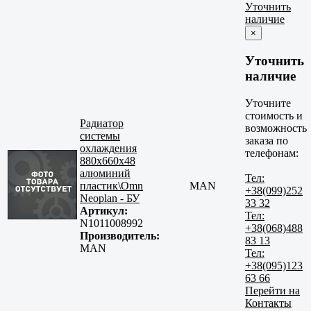
Уточнить
наличие
×
Уточнить
наличие
Уточните
стоимость и
Радиатор
возможность
системы
заказа по
охлаждения
телефонам:
880x660x48
алюминий
Тел:
пластик\Omn
MAN
+38(099)252
Neoplan - БУ
33 32
Артикул:
Тел:
N1011008992
+38(068)488
Производитель:
83 13
MAN
Тел:
+38(095)123
63 66
Перейти на
Контакты