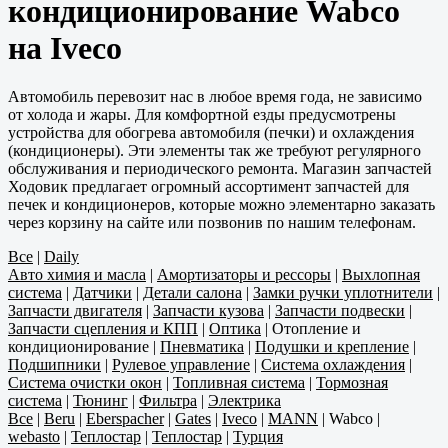
кондиционирование Wabco
на Iveco
Автомобиль перевозит нас в любое время года, не зависимо
от холода и жары. Для комфортной езды предусмотрены
устройства для обогрева автомобиля (печки) и охлаждения
(кондиционеры). Эти элементы так же требуют регулярного
обслуживания и периодического ремонта. Магазин запчастей
Ходовик предлагает огромный ассортимент запчастей для
печек и кондиционеров, которые можно элементарно заказать
через корзину на сайте или позвонив по нашим телефонам.
Все
|
Daily
Авто химия и масла
|
Амортизаторы и рессоры
|
Выхлопная
система
|
Датчики
|
Детали салона
|
Замки ручки уплотнители
|
Запчасти двигателя
|
Запчасти кузова
|
Запчасти подвески
|
Запчасти сцепления и КПП
|
Оптика
|
Отопление и
кондиционирование
|
Пневматика
|
Подушки и крепление
|
Подшипники
|
Рулевое управление
|
Система охлаждения
|
Система очистки окон
|
Топливная система
|
Тормозная
система
|
Тюнинг
|
Фильтра
|
Электрика
Все
|
Beru
|
Eberspacher
|
Gates
|
Iveco
|
MANN
|
Wabco
|
webasto
|
Теплостар
|
Теплостар
|
Турция