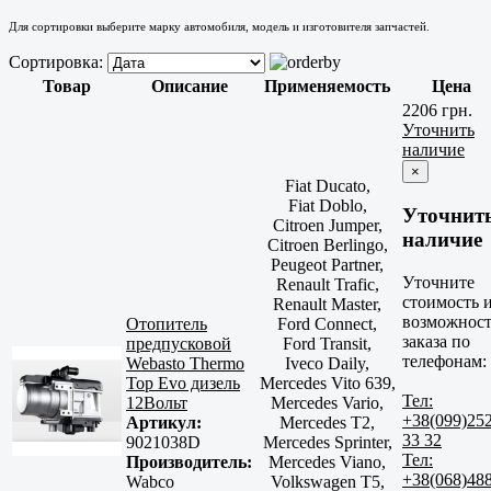
Для сортировки выберите марку автомобиля, модель и изготовителя запчастей.
Сортировка:
Товар
Описание
Применяемость
Цена
2206 грн.
Уточнить
наличие
×
Fiat Ducato,
Fiat Doblo,
Уточнит
Citroen Jumper,
наличие
Citroen Berlingo,
Peugeot Partner,
Уточните
Renault Trafic,
стоимость 
Renault Master,
возможност
Отопитель
Ford Connect,
заказа по
предпусковой
Ford Transit,
телефонам:
Webasto Thermo
Iveco Daily,
Top Evo дизель
Mercedes Vito 639,
Тел:
12Вольт
Mercedes Vario,
+38(099)25
Артикул:
Mercedes T2,
33 32
9021038D
Mercedes Sprinter,
Тел:
Производитель:
Mercedes Viano,
+38(068)48
Wabco
Volkswagen T5,