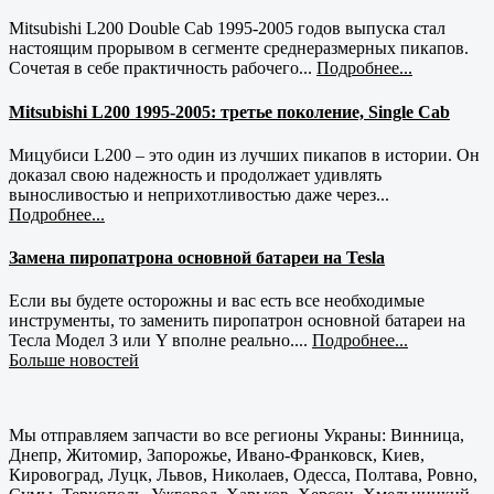
Mitsubishi L200 Double Cab 1995-2005 годов выпуска стал
настоящим прорывом в сегменте среднеразмерных пикапов.
Сочетая в себе практичность рабочего...
Подробнее...
Mitsubishi L200 1995-2005: третье поколение, Single Cab
Мицубиси L200 – это один из лучших пикапов в истории. Он
доказал свою надежность и продолжает удивлять
выносливостью и неприхотливостью даже через...
Подробнее...
Замена пиропатрона основной батареи на Tesla
Если вы будете осторожны и вас есть все необходимые
инструменты, то заменить пиропатрон основной батареи на
Тесла Модел 3 или Y вполне реально....
Подробнее...
Больше новостей
Мы отправляем запчасти во все регионы Украны: Винница,
Днепр, Житомир, Запорожье, Ивано-Франковск, Киев,
Кировоград, Луцк, Львов, Николаев, Одесса, Полтава, Ровно,