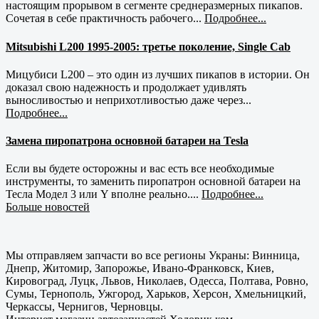
настоящим прорывом в сегменте среднеразмерных пикапов.
Сочетая в себе практичность рабочего...
Подробнее...
Mitsubishi L200 1995-2005: третье поколение, Single Cab
Мицубиси L200 – это один из лучших пикапов в истории. Он
доказал свою надежность и продолжает удивлять
выносливостью и неприхотливостью даже через...
Подробнее...
Замена пиропатрона основной батареи на Tesla
Если вы будете осторожны и вас есть все необходимые
инструменты, то заменить пиропатрон основной батареи на
Тесла Модел 3 или Y вполне реально....
Подробнее...
Больше новостей
Мы отправляем запчасти во все регионы Украны: Винница,
Днепр, Житомир, Запорожье, Ивано-Франковск, Киев,
Кировоград, Луцк, Львов, Николаев, Одесса, Полтава, Ровно,
Сумы, Тернополь, Ужгород, Харьков, Херсон, Хмельницкий,
Черкассы, Чернигов, Черновцы.