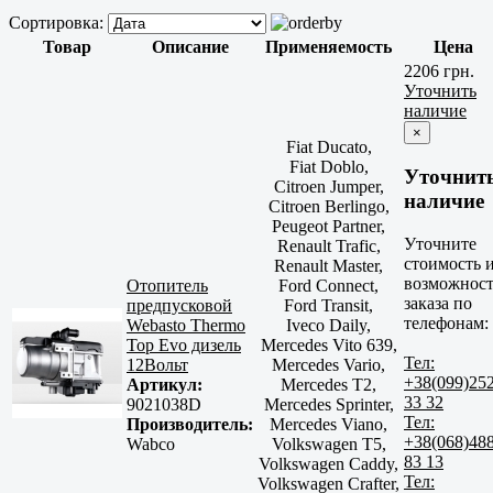
Сортировка:
Товар
Описание
Применяемость
Цена
2206 грн.
Уточнить
наличие
×
Fiat Ducato,
Fiat Doblo,
Уточнит
Citroen Jumper,
наличие
Citroen Berlingo,
Peugeot Partner,
Уточните
Renault Trafic,
стоимость 
Renault Master,
возможност
Отопитель
Ford Connect,
заказа по
предпусковой
Ford Transit,
телефонам:
Webasto Thermo
Iveco Daily,
Top Evo дизель
Mercedes Vito 639,
Тел:
12Вольт
Mercedes Vario,
+38(099)25
Артикул:
Mercedes T2,
33 32
9021038D
Mercedes Sprinter,
Тел:
Производитель:
Mercedes Viano,
+38(068)48
Wabco
Volkswagen T5,
83 13
Volkswagen Caddy,
Тел:
Volkswagen Crafter,