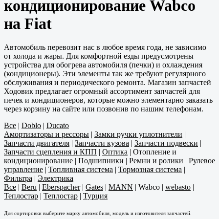
кондиционирование Wabco
на Fiat
Автомобиль перевозит нас в любое время года, не зависимо
от холода и жары. Для комфортной езды предусмотрены
устройства для обогрева автомобиля (печки) и охлаждения
(кондиционеры). Эти элементы так же требуют регулярного
обслуживания и периодического ремонта. Магазин запчастей
Ходовик предлагает огромный ассортимент запчастей для
печек и кондиционеров, которые можно элементарно заказать
через корзину на сайте или позвонив по нашим телефонам.
Все
|
Doblo
|
Ducato
Амортизаторы и рессоры
|
Замки ручки уплотнители
|
Запчасти двигателя
|
Запчасти кузова
|
Запчасти подвески
|
Запчасти сцепления и КПП
|
Оптика
|
Отопление и
кондиционирование
|
Подшипники
|
Ремни и ролики
|
Рулевое
управление
|
Топливная система
|
Тормозная система
|
Фильтра
|
Электрика
Все
|
Beru
|
Eberspacher
|
Gates
|
MANN
|
Wabco
|
webasto
|
Теплостар
|
Теплостар
|
Турция
Для сортировки выберите марку автомобиля, модель и изготовителя запчастей.