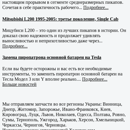
настоящим прорывом в сегменте среднеразмерных пикапов.
Сочетая в себе практичность рабочего...
Подробнее...
Mitsubishi L200 1995-2005: третье поколение, Single Cab
Мицубиси L200 – это один из лучших пикапов в истории. Он
доказал свою надежность и продолжает удивлять
выносливостью и неприхотливостью даже через...
Подробнее...
Замена пиропатрона основной батареи на Tesla
Если вы будете осторожны и вас есть все необходимые
инструменты, то заменить пиропатрон основной батареи на
Тесла Модел 3 или Y вполне реально....
Подробнее...
Больше новостей
Мы отправляем запчасти во все регионы Украны: Винница,
Днепр, Житомир, Запорожье, Ивано-Франковск, Киев,
Кировоград, Луцк, Львов, Николаев, Одесса, Полтава, Ровно,
Сумы, Тернополь, Ужгород, Харьков, Херсон, Хмельницкий,
Черкассы, Чернигов, Черновцы.