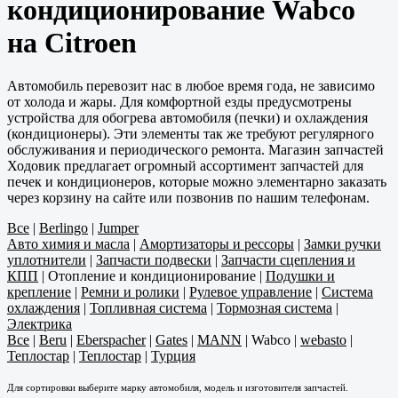
кондиционирование Wabco
на Citroen
Автомобиль перевозит нас в любое время года, не зависимо
от холода и жары. Для комфортной езды предусмотрены
устройства для обогрева автомобиля (печки) и охлаждения
(кондиционеры). Эти элементы так же требуют регулярного
обслуживания и периодического ремонта. Магазин запчастей
Ходовик предлагает огромный ассортимент запчастей для
печек и кондиционеров, которые можно элементарно заказать
через корзину на сайте или позвонив по нашим телефонам.
Все
|
Berlingo
|
Jumper
Авто химия и масла
|
Амортизаторы и рессоры
|
Замки ручки
уплотнители
|
Запчасти подвески
|
Запчасти сцепления и
КПП
|
Отопление и кондиционирование
|
Подушки и
крепление
|
Ремни и ролики
|
Рулевое управление
|
Система
охлаждения
|
Топливная система
|
Тормозная система
|
Электрика
Все
|
Beru
|
Eberspacher
|
Gates
|
MANN
|
Wabco
|
webasto
|
Теплостар
|
Теплостар
|
Турция
Для сортировки выберите марку автомобиля, модель и изготовителя запчастей.