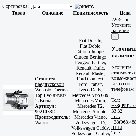
Сортировка:
Товар
Описание
Применяемость
Цена
2206 грн.
Уточнить
наличие
×
Fiat Ducato,
Fiat Doblo,
Уточнит
Citroen Jumper,
наличие
Citroen Berlingo,
Peugeot Partner,
Уточните
Renault Trafic,
стоимость 
Renault Master,
возможност
Отопитель
Ford Connect,
заказа по
предпусковой
Ford Transit,
телефонам:
Webasto Thermo
Iveco Daily,
Top Evo дизель
Mercedes Vito 639,
Тел:
12Вольт
Mercedes Vario,
+38(099)25
Артикул:
Mercedes T2,
33 32
9021038D
Mercedes Sprinter,
Тел:
Производитель:
Mercedes Viano,
+38(068)48
Wabco
Volkswagen T5,
83 13
Volkswagen Caddy,
Тел:
Volkswagen Crafter,