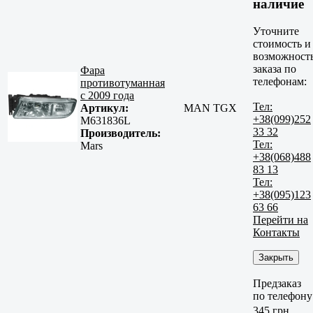
наличие
Уточните
стоимость и
возможност
заказа по
Фара
телефонам:
противотуманная
с 2009 года
Тел:
Артикул:
MAN TGX
+38(099)252
M631836L
33 32
Производитель:
Тел:
Mars
+38(068)488
83 13
Тел:
+38(095)123
63 66
Перейти на
Контакты
Закрыть
Предзаказ
по телефону
345 грн.