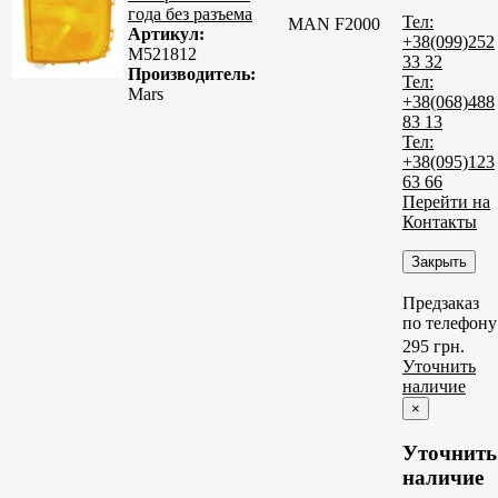
года без разъема
Тел:
MAN F2000
Артикул:
+38(099)252
M521812
33 32
Производитель:
Тел:
Mars
+38(068)488
83 13
Тел:
+38(095)123
63 66
Перейти на
Контакты
Закрыть
Предзаказ
по телефону
295 грн.
Уточнить
наличие
×
Уточнить
наличие