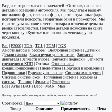
Раздел интернет магазина запчастей «Оптика», наполнен
деталями освещения автомобиля. Мы предлагаем вашему
вниманию: фары, стекла на фары, противотуманные фары,
повторители поворота, габаритные огни и прожектора. Мы
гарантируем высокое качество товара и отличные цены на
рынке автозапчастей. Покупка деталей возможна на сайте
через кнопку «Купить» или позвонив менеджеру по
продажам.
Все
|
F2000
|
TGA
|
TGL
|
TGM
|
TGX
Амортизаторы и рессоры
|
Выхлопная система
|
Датчики
|
Детали салона
|
Замки ручки уплотнители
|
Запчасти
двигателя
|
Запчасти кузова
|
Запчасти подвески
|
Запчасти
сцепления и КПП
|
Оптика
|
Отопление и
кондиционирование
|
Пневматика
|
Подушки и крепление
|
Подшипники
|
Рулевое управление
|
Система охлаждения
|
Система очистки окон
|
Топливная система
|
Тормозная
система
|
Тюнинг
|
Фильтра
|
Электрика
Все
|
Ayfar
|
DAF
|
Depo
|
MAN
|
Mars
Для сортировки выберите марку автомобиля, модель и изготовителя запчастей.
Сортировка:
Товар
Описание
Применяемость
Цена