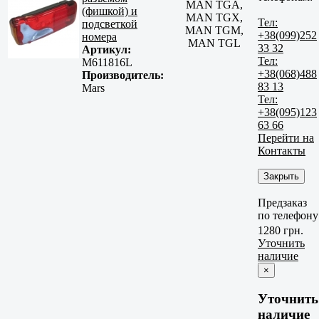
MAN TGA,
(фишкой) и
MAN TGX,
Тел:
подсветкой
MAN TGM,
+38(099)252
номера
MAN TGL
33 32
Артикул:
Тел:
M611816L
+38(068)488
Производитель:
83 13
Mars
Тел:
+38(095)123
63 66
Перейти на
Контакты
Закрыть
Предзаказ
по телефону
1280 грн.
Уточнить
наличие
×
Уточнить
наличие