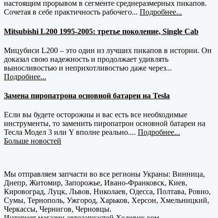
настоящим прорывом в сегменте среднеразмерных пикапов.
Сочетая в себе практичность рабочего...
Подробнее...
Mitsubishi L200 1995-2005: третье поколение, Single Cab
Мицубиси L200 – это один из лучших пикапов в истории. Он
доказал свою надежность и продолжает удивлять
выносливостью и неприхотливостью даже через...
Подробнее...
Замена пиропатрона основной батареи на Tesla
Если вы будете осторожны и вас есть все необходимые
инструменты, то заменить пиропатрон основной батареи на
Тесла Модел 3 или Y вполне реально....
Подробнее...
Больше новостей
Мы отправляем запчасти во все регионы Украны: Винница,
Днепр, Житомир, Запорожье, Ивано-Франковск, Киев,
Кировоград, Луцк, Львов, Николаев, Одесса, Полтава, Ровно,
Сумы, Тернополь, Ужгород, Харьков, Херсон, Хмельницкий,
Черкассы, Чернигов, Черновцы.
Интернет магазин автозапчастей Ходовик.ком