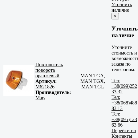
Уточнить
наличие
×
Уточнить
наличие
Уточните
стоимость и
возможност
заказа по
Повторитель
телефонам:
поворота
оранжевый
MAN TGA,
Тел:
Артикул:
MAN TGX,
+38(099)252
M621826
MAN TGL
33 32
Производитель:
Тел:
Mars
+38(068)488
83 13
Тел:
+38(095)123
63 66
Перейти на
Контакты