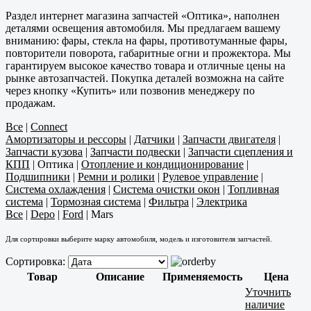
Раздел интернет магазина запчастей «Оптика», наполнен
деталями освещения автомобиля. Мы предлагаем вашему
вниманию: фары, стекла на фары, противотуманные фары,
повторители поворота, габаритные огни и прожектора. Мы
гарантируем высокое качество товара и отличные цены на
рынке автозапчастей. Покупка деталей возможна на сайте
через кнопку «Купить» или позвонив менеджеру по
продажам.
Все
|
Connect
Амортизаторы и рессоры
|
Датчики
|
Запчасти двигателя
|
Запчасти кузова
|
Запчасти подвески
|
Запчасти сцепления и
КПП
|
Оптика
|
Отопление и кондиционирование
|
Подшипники
|
Ремни и ролики
|
Рулевое управление
|
Система охлаждения
|
Система очистки окон
|
Топливная
система
|
Тормозная система
|
Фильтра
|
Электрика
Все
|
Depo
|
Ford
|
Mars
Для сортировки выберите марку автомобиля, модель и изготовителя запчастей.
Сортировка:
Товар
Описание
Применяемость
Цена
Уточнить
наличие