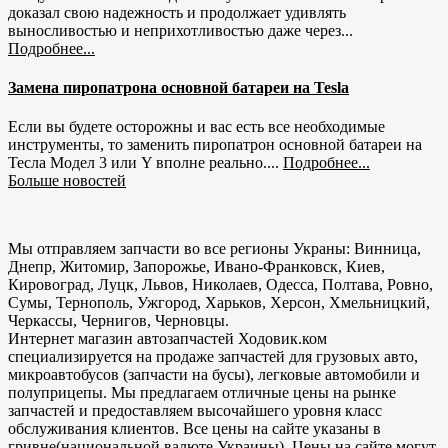
доказал свою надежность и продолжает удивлять
выносливостью и неприхотливостью даже через...
Подробнее...
Замена пиропатрона основной батареи на Tesla
Если вы будете осторожны и вас есть все необходимые
инструменты, то заменить пиропатрон основной батареи на
Тесла Модел 3 или Y вполне реально....
Подробнее...
Больше новостей
Мы отправляем запчасти во все регионы Украны: Винница,
Днепр, Житомир, Запорожье, Ивано-Франковск, Киев,
Кировоград, Луцк, Львов, Николаев, Одесса, Полтава, Ровно,
Сумы, Тернополь, Ужгород, Харьков, Херсон, Хмельницкий,
Черкассы, Чернигов, Черновцы.
Интернет магазин автозапчастей Ходовик.ком
специализируется на продаже запчастей для грузовых авто,
микроавтобусов (запчасти на бусы), легковые автомобили и
полуприцепы. Мы предлагаем отличные цены на рынке
запчастей и предоставляем высочайшего уровня класс
обслуживания клиентов. Все цены на сайте указаны в
гривне(национальной валюте Украины). Цены на сайте могут