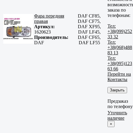
возможност
заказа по
телефонам:
Фара передняя
DAF CF85,
правая
DAF CF75,
Тел:
Артикул:
DAF XF95,
+38(099)252
1620623
DAF LF45,
33 32
Производитель:
DAF CF65,
Тел:
DAF
DAF LF55
+38(068)488
83 13
Тел:
+38(095)123
63 66
Перейти на
Контакты
Закрыть
Предзаказ
по телефону
Уточнить
наличие
×