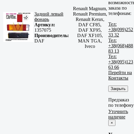
возможност
заказа по
Renault Magnum,
телефонам:
Задний левый
Renault Premium,
фонарь
Renault Kerax,
Тел:
Артикул:
DAF CF85,
+38(099)252
1357075
DAF XF95,
33 32
Производитель:
DAF XF105,
Тел:
DAF
MAN TGA,
+38(068)488
Iveco
83 13
Тел:
+38(095)123
63 66
Перейти на
Контакты
Закрыть
Предзаказ
по телефону
Уточнить
наличие
×