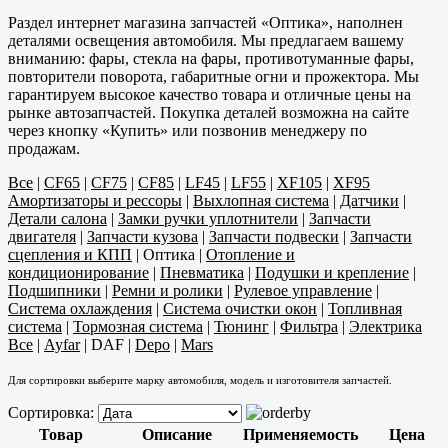
Раздел интернет магазина запчастей «Оптика», наполнен
деталями освещения автомобиля. Мы предлагаем вашему
вниманию: фары, стекла на фары, противотуманные фары,
повторители поворота, габаритные огни и прожектора. Мы
гарантируем высокое качество товара и отличные цены на
рынке автозапчастей. Покупка деталей возможна на сайте
через кнопку «Купить» или позвонив менеджеру по
продажам.
Все
|
CF65
|
CF75
|
CF85
|
LF45
|
LF55
|
XF105
|
XF95
Амортизаторы и рессоры
|
Выхлопная система
|
Датчики
|
Детали салона
|
Замки ручки уплотнители
|
Запчасти
двигателя
|
Запчасти кузова
|
Запчасти подвески
|
Запчасти
сцепления и КПП
|
Оптика
|
Отопление и
кондиционирование
|
Пневматика
|
Подушки и крепление
|
Подшипники
|
Ремни и ролики
|
Рулевое управление
|
Система охлаждения
|
Система очистки окон
|
Топливная
система
|
Тормозная система
|
Тюнинг
|
Фильтра
|
Электрика
Все
|
Ayfar
|
DAF
|
Depo
|
Mars
Для сортировки выберите марку автомобиля, модель и изготовителя запчастей.
Сортировка:
Товар
Описание
Применяемость
Цена