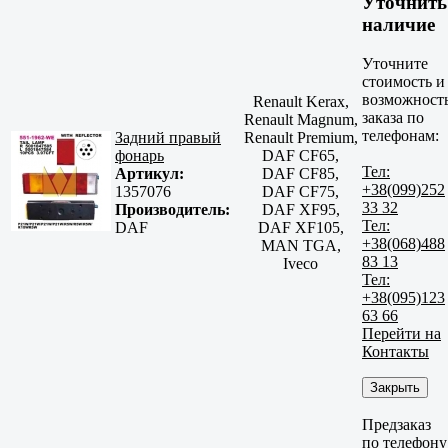
Уточнить
наличие
Уточните
стоимость и
возможност
Renault Kerax,
заказа по
Renault Magnum,
телефонам:
Задний правый
Renault Premium,
фонарь
DAF CF65,
Тел:
Артикул:
DAF CF85,
+38(099)252
1357076
DAF CF75,
33 32
Производитель:
DAF XF95,
Тел:
DAF
DAF XF105,
+38(068)488
MAN TGA,
83 13
Iveco
Тел:
+38(095)123
63 66
Перейти на
Контакты
Закрыть
Предзаказ
по телефону