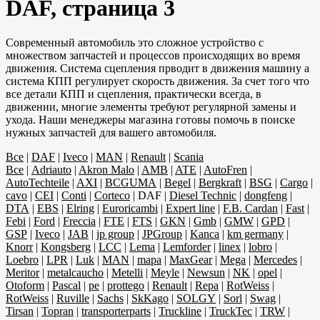
DAF, страница 3
Современный автомобиль это сложное устройство с
множеством запчастей и процессов происходящих во время
движения. Система сцепления прводит в движения машину а
система КПП регулирует скорость движения. За счет того что
все детали КПП и сцепления, практически всегда, в
движении, многие элементы требуют регулярной замены и
ухода. Наши менеджеры магазина готовы помочь в поиске
нужных запчастей для вашего автомобиля.
Все
|
DAF
|
Iveco
|
MAN
|
Renault
|
Scania
Все
|
Adriauto
|
Akron Malo
|
AMB
|
ATE
|
AutoFren
|
AutoTechteile
|
AXI
|
BCGUMA
|
Begel
|
Bergkraft
|
BSG
|
Cargo
|
cavo
|
CEI
|
Conti
|
Corteco
|
DAF
|
Diesel Technic
|
dongfeng
|
DTA
|
EBS
|
Elring
|
Euroricambi
|
Expert line
|
F.B. Cardan
|
Fast
|
Febi
|
Ford
|
Freccia
|
FTE
|
FTS
|
GKN
|
Gmb
|
GMW
|
GPD
|
GSP
|
Iveco
|
JAB
|
jp group
|
JPGroup
|
Kanca
|
km germany
|
Knorr
|
Kongsberg
|
LCC
|
Lema
|
Lemforder
|
linex
|
lobro
|
Loebro
|
LPR
|
Luk
|
MAN
|
mapa
|
MaxGear
|
Mega
|
Mercedes
|
Meritor
|
metalcaucho
|
Metelli
|
Meyle
|
Newsun
|
NK
|
opel
|
Otoform
|
Pascal
|
pe
|
prottego
|
Renault
|
Repa
|
RotWeiss
|
RotWeiss
|
Ruville
|
Sachs
|
SkKago
|
SOLGY
|
Sorl
|
Swag
|
Tirsan
|
Topran
|
transporterparts
|
Truckline
|
TruckTec
|
TRW
|