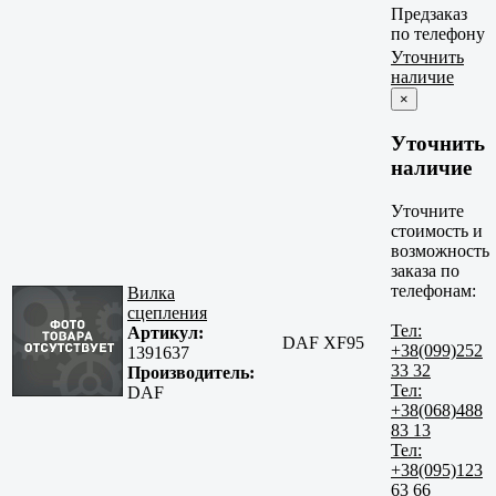
Предзаказ
по телефону
Уточнить
наличие
×
Уточнить
наличие
Уточните
стоимость и
возможность
заказа по
телефонам:
Вилка
сцепления
Тел:
Артикул:
DAF XF95
+38(099)252
1391637
33 32
Производитель:
Тел:
DAF
+38(068)488
83 13
Тел:
+38(095)123
63 66