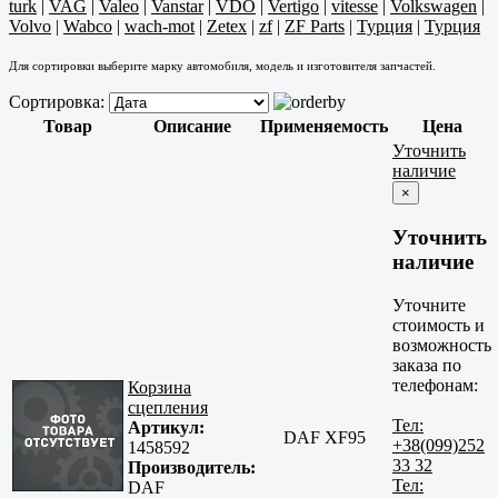
turk
|
VAG
|
Valeo
|
Vanstar
|
VDO
|
Vertigo
|
vitesse
|
Volkswagen
|
Volvo
|
Wabco
|
wach-mot
|
Zetex
|
zf
|
ZF Parts
|
Турция
|
Турция
Для сортировки выберите марку автомобиля, модель и изготовителя запчастей.
Сортировка:
Товар
Описание
Применяемость
Цена
Уточнить
наличие
×
Уточнить
наличие
Уточните
стоимость и
возможность
заказа по
телефонам:
Корзина
сцепления
Тел:
Артикул:
DAF XF95
+38(099)252
1458592
33 32
Производитель:
Тел:
DAF