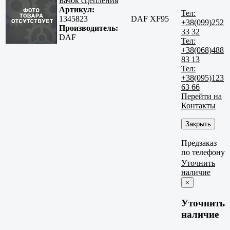
Бачок сцепления
Артикул:
Тел:
1345823
DAF XF95
+38(099)252
Производитель:
33 32
DAF
Тел:
+38(068)488
83 13
Тел:
+38(095)123
63 66
Перейти на
Контакты
Закрыть
Предзаказ
по телефону
Уточнить
наличие
×
Уточнить
наличие