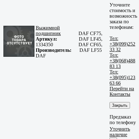
Уточните
стоимость и
возможность
заказа по
телефонам:
Выжимной
подшипник
DAF CF75,
Тел:
Артикул:
DAF LF45,
+38(099)252
1334350
DAF CF65,
33 32
Производитель:
DAF LF55
Тел:
DAF
+38(068)488
83 13
Тел:
+38(095)123
63 66
Перейти на
Контакты
Закрыть
Предзаказ
по телефону
Уточнить
наличие