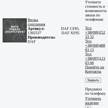
Уточните
стоимость и
возможность
заказа по
телефонам:
Вилка
сцепления
Тел:
Артикул:
DAF CF85,
+38(099)252
1392537
DAF XF95
33 32
Производитель:
Тел:
DAF
+38(068)488
83 13
Тел:
+38(095)123
63 66
Перейти на
Контакты
Закрыть
Предзаказ
по телефону
Уточнить
наличие
×