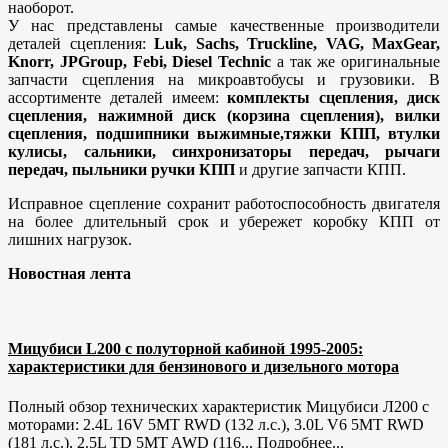
наоборот.
У нас представлены самые качественные производители
деталей сцепления:
Luk, Sachs, Truckline, VAG, MaxGear,
Knorr, JPGroup, Febi, Diesel Technic
а так же оригинальные
запчасти сцепления на микроавтобусы и грузовики. В
ассортименте деталей имеем:
комплекты сцепления, диск
сцепления, нажимной диск (корзина сцепления), вилки
сцепления, подшипники выжимные,тяжки КПП, втулки
кулисы, сальники, синхронизаторы передач, рычаги
передач, пыльники ручки КПП
и другие запчасти КПП.
Исправное сцепление сохранит работоспособность двигателя
на более длительный срок и убережет коробку КПП от
лишних нагрузок.
Новостная лента
Мицубиси L200 с полуторной кабиной 1995-2005:
характеристики для бензинового и дизельного мотора
Полный обзор технических характеристик Мицубиси Л200 с
моторами: 2.4L 16V 5MT RWD (132 л.с.), 3.0L V6 5MT RWD
(181 л.с.), 2.5L TD 5MT AWD (116...
Подробнее...