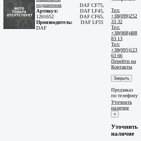
подшипник
DAF CF75,
Тел:
Артикул:
DAF LF45,
+38(099)252
1261652
DAF CF65,
33 32
Производитель:
DAF LF55
Тел:
DAF
+38(068)488
83 13
Тел:
+38(095)123
63 66
Перейти на
Контакты
Закрыть
Предзаказ
по телефону
Уточнить
наличие
×
Уточнить
наличие