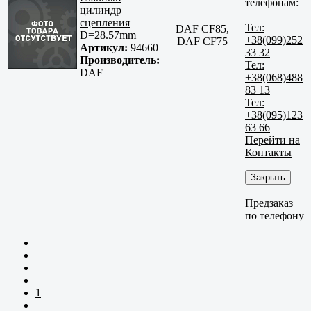
телефонам:
цилиндр
сцепления
Тел:
DAF CF85,
D=28.57mm
+38(099)252
DAF CF75
Артикул:
94660
33 32
Производитель:
Тел:
DAF
+38(068)488
83 13
Тел:
+38(095)123
63 66
Перейти на
Контакты
Закрыть
Предзаказ
по телефону
1