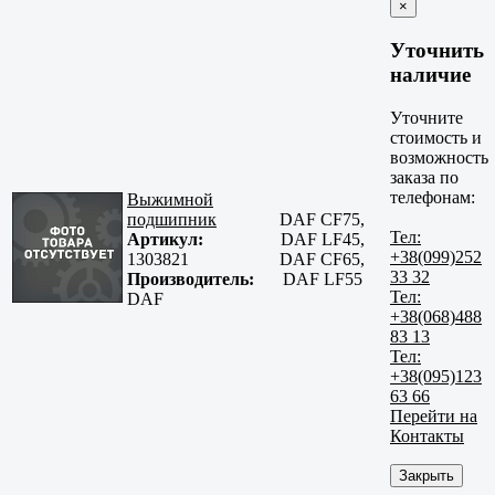
×
Уточнить
наличие
Уточните
стоимость и
возможность
заказа по
телефонам:
Выжимной
подшипник
DAF CF75,
Тел:
Артикул:
DAF LF45,
+38(099)252
1303821
DAF CF65,
33 32
Производитель:
DAF LF55
Тел:
DAF
+38(068)488
83 13
Тел:
+38(095)123
63 66
Перейти на
Контакты
Закрыть