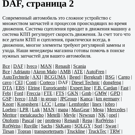
DAF, страница 2
Современный автомобиль это сложное устройство с
множеством запчастей и процессов происходящих во время
движения. Система сцепления прводит в движения машину а
система КПП регулирует скорость движения. За счет того что
все детали КПП и сцепления, практически всегда, в
движении, многие элементы требуют регулярной замены и
ухода. Наши менеджеры магазина готовы помочь в поиске
нужных запчастей для вашего автомобиля.
Все
|
DAF
|
Iveco
|
MAN
|
Renault
|
Scania
Все
|
Adriauto
|
Akron Malo
|
AMB
|
ATE
|
AutoFren
|
AutoTechteile
|
AXI
|
BCGUMA
|
Begel
|
Bergkraft
|
BSG
|
Cargo
|
cavo
|
CEI
|
Conti
|
Corteco
|
DAF
|
Diesel Technic
|
dongfeng
|
DTA
|
EBS
|
Elring
|
Euroricambi
|
Expert line
|
F.B. Cardan
|
Fast
|
Febi
|
Ford
|
Freccia
|
FTE
|
FTS
|
GKN
|
Gmb
|
GMW
|
GPD
|
GSP
|
Iveco
|
JAB
|
jp group
|
JPGroup
|
Kanca
|
km germany
|
Knorr
|
Kongsberg
|
LCC
|
Lema
|
Lemforder
|
linex
|
lobro
|
Loebro
|
LPR
|
Luk
|
MAN
|
mapa
|
MaxGear
|
Mega
|
Mercedes
|
Meritor
|
metalcaucho
|
Metelli
|
Meyle
|
Newsun
|
NK
|
opel
|
Otoform
|
Pascal
|
pe
|
prottego
|
Renault
|
Repa
|
RotWeiss
|
RotWeiss
|
Ruville
|
Sachs
|
SkKago
|
SOLGY
|
Sorl
|
Swag
|
Tirsan
|
Topran
|
transporterparts
|
Truckline
|
TruckTec
|
TRW
|