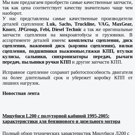
Мы вам предлагаем приобрести самые качественные запчасти,
так как цена соответствует качеству значительно чаще чем
наоборот.
У нас представлены самые качественные производители
деталей сцепления:
Luk, Sachs, Truckline, VAG, MaxGear,
Knorr, JPGroup, Febi, Diesel Technic
а так же оригинальные
запчасти сцепления на микроавтобусы и грузовики. В
ассортименте деталей имеем:
комплекты сцепления, диск
сцепления, нажимной диск (корзина сцепления), вилки
сцепления, подшипники выжимные,тяжки КПП, втулки
кулисы, сальники, синхронизаторы передач, рычаги
передач, пыльники ручки КПП
и другие запчасти КПП.
Исправное сцепление сохранит работоспособность двигателя
на более длительный срок и убережет коробку КПП от
лишних нагрузок.
Новостная лента
Мицубиси L200 с полуторной кабиной 1995-2005:
характеристики для бензинового и дизельного мотора
Полный обзор технических характеристик Мицубиси Л200 с