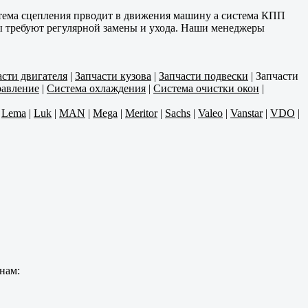
стема сцепления прводит в движения машину а система КПП
нты требуют регулярной замены и ухода. Наши менеджеры
асти двигателя
|
Запчасти кузова
|
Запчасти подвески
|
Запчасти
равление
|
Система охлаждения
|
Система очистки окон
|
|
Lema
|
Luk
|
MAN
|
Mega
|
Meritor
|
Sachs
|
Valeo
|
Vanstar
|
VDO
|
нам: