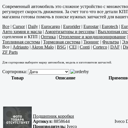
Современный автомобиль это сложное устройство с множество
регулирует скорость движения. За счет того что все детали К
магазина готовы помочь в поиске нужных запчастей для вашег
Все
|
Cursor
|
Daily
|
Eurocargo
|
Eurorider
|
Eurostar
|
Eurotech
|
Eur
Авто химия и масла
|
Амортизаторы и рессоры
|
Выхлопная сис
сцепления и КПП
|
Оптика
|
Отопление и кондиционирование
Топливная система
|
Тормозная система
|
Тюнинг
|
Фильтра
|
Эл
Все
|
Adriauto
|
Akron Malo
|
BSG
|
CEI
|
Conti
|
Corteco
|
DAF
|
Di
ZF Parts
Для сортировки выберите марку автомобиля, модель и изготовителя запчастей.
Сортировка:
Товар
Описание
Применя
Подшипник коробки
Артикул:
8858644
Iveco D
Производитель:
Iveco