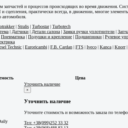
м запчастей и процессов происходящих во время движения. Си
ПП и сцепления, практически всегда, в движении, многие элеме
о автомобиля.
otrakker
|
Stralis
|
Turbostar
|
Turbotech
тема
|
Датчики
|
Детали салона
|
Замки ручки уплотнители
|
Запч
|
Пневматика
|
Подушки и крепление
|
Подшипники
|
Рулевое уп
ектрика
esel Technic
|
Euroricambi
|
F.B. Cardan
|
FTS
|
Iveco
|
Kanca
|
Knorr
емость
Цена
Уточнить наличие
×
Уточнить наличие
Уточните стоимость и возможность заказа по телефо
aily
Тел: +38(099)252 33 32
Тел: +38(068)488 83 13