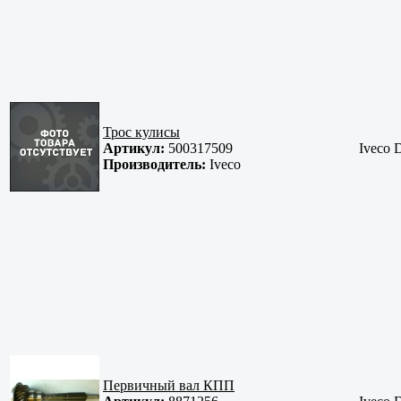
Трос кулисы
Артикул:
500317509
Iveco D
Производитель:
Iveco
Первичный вал КПП