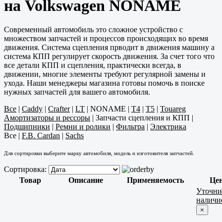
на Volkswagen NONAME
Современный автомобиль это сложное устройство с
множеством запчастей и процессов происходящих во время
движения. Система сцепления прводит в движения машину а
система КПП регулирует скорость движения. За счет того что
все детали КПП и сцепления, практически всегда, в
движении, многие элементы требуют регулярной замены и
ухода. Наши менеджеры магазина готовы помочь в поиске
нужных запчастей для вашего автомобиля.
Все
|
Caddy
|
Crafter
|
LT
|
NONAME
|
T4
|
T5
|
Touareg
Амортизаторы и рессоры
|
Запчасти сцепления и КПП
|
Подшипники
|
Ремни и ролики
|
Фильтра
|
Электрика
Все
|
F.B. Cardan
|
Sachs
Для сортировки выберите марку автомобиля, модель и изготовителя запчастей.
Сортировка:
Товар
Описание
Применяемость
Це
Уточни
наличи
×