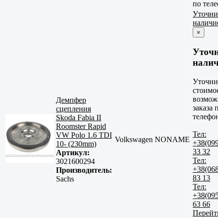
по тел
Уточни
наличи
×
Уточ
нали
Уточни
стоимо
возмож
Демпфер
заказа 
сцепления
телефо
Skoda Fabia II
Roomster Rapid
Тел:
VW Polo 1.6 TDI
Volkswagen NONAME
+38(09
10- (230mm)
33 32
Артикул:
Тел:
3021600294
+38(06
Производитель:
83 13
Sachs
Тел:
+38(09
63 66
Перейт