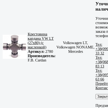
Уточ
нали
Уточни
стоимо
возмож
заказа 
Крестовина
телефо
кардана VW LT
(27x80) (с
Volkswagen LT,
Тел:
масленкой)
Volkswagen NONAME,
+38(09
Артикул:
2780
Mercedes
33 32
Производитель:
Тел:
F.B. Cardan
+38(06
83 13
Тел:
+38(09
63 66
Перейт
Контак
Закрыт
Предза