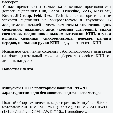
наоборот.
У нас представлены самые качественные производители
деталей сцепления:
Luk, Sachs, Truckline, VAG, MaxGear,
Knorr, JPGroup, Febi, Diesel Technic
а так же оригинальные
запчасти сцепления на микроавтобусы и грузовики. В
ассортименте деталей имеем:
комплекты сцепления, диск
сцепления, нажимной диск (корзина сцепления), вилки
сцепления, подшипники выжимные,тяжки КПП, втулки
кулисы, сальники, синхронизаторы передач, рычаги
передач, пыльники ручки КПП
и другие запчасти КПП.
Исправное сцепление сохранит работоспособность двигателя
на более длительный срок и убережет коробку КПП от
лишних нагрузок.
Новостная лента
Мицубиси L200 с полуторной кабиной 1995-2005:
характеристики для бензинового и дизельного мотора
Полный обзор технических характеристик Мицубиси Л200 с
моторами: 2.4L 16V 5MT RWD (132 л.с.), 3.0L V6 5MT RWD
(181 л.с.), 2.5L TD 5MT AWD (116...
Подробнее...