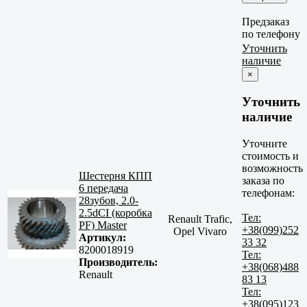
Предзаказ
по телефону
Уточнить
наличие
×
Уточнить
наличие
Уточните
стоимость и
возможность
Шестерня КПП
заказа по
6 передача
телефонам:
28зубов, 2.0-
2.5dCI (коробка
Тел:
Renault Trafic,
PF) Master
+38(099)252
Opel Vivaro
Артикул:
33 32
8200018919
Тел:
Производитель:
+38(068)488
Renault
83 13
Тел:
+38(095)123