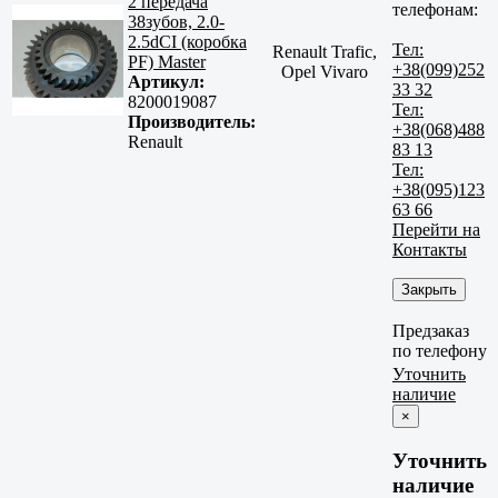
2 передача
телефонам:
38зубов, 2.0-
2.5dCI (коробка
Тел:
Renault Trafic,
PF) Master
+38(099)252
Opel Vivaro
Артикул:
33 32
8200019087
Тел:
Производитель:
+38(068)488
Renault
83 13
Тел:
+38(095)123
63 66
Перейти на
Контакты
Закрыть
Предзаказ
по телефону
Уточнить
наличие
×
Уточнить
наличие