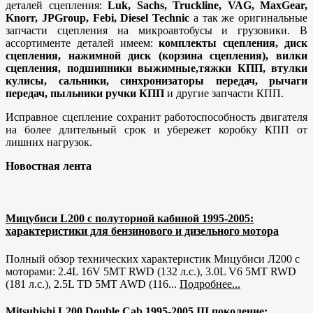
деталей сцепления:
Luk, Sachs, Truckline, VAG, MaxGear,
Knorr, JPGroup, Febi, Diesel Technic
а так же оригинальные
запчасти сцепления на микроавтобусы и грузовики. В
ассортименте деталей имеем:
комплекты сцепления, диск
сцепления, нажимной диск (корзина сцепления), вилки
сцепления, подшипники выжимные,тяжки КПП, втулки
кулисы, сальники, синхронизаторы передач, рычаги
передач, пыльники ручки КПП
и другие запчасти КПП.
Исправное сцепление сохранит работоспособность двигателя
на более длительный срок и убережет коробку КПП от
лишних нагрузок.
Новостная лента
Мицубиси L200 с полуторной кабиной 1995-2005:
характеристики для бензинового и дизельного мотора
Полный обзор технических характеристик Мицубиси Л200 с
моторами: 2.4L 16V 5MT RWD (132 л.с.), 3.0L V6 5MT RWD
(181 л.с.), 2.5L TD 5MT AWD (116...
Подробнее...
Mitsubishi L200 Double Cab 1995-2005 III поколение: