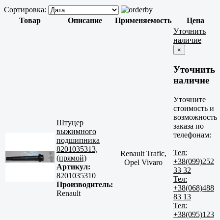
Сортировка:
Товар
Описание
Применяемость
Цена
Уточнить
наличие
×
Уточнить
наличие
Уточните
стоимость и
возможность
Штуцер
заказа по
выжимного
телефонам:
подшипника
8201035313,
Тел:
Renault Trafic,
(прямой)
+38(099)252
Opel Vivaro
Артикул:
33 32
8201035310
Тел:
Производитель:
+38(068)488
Renault
83 13
Тел:
+38(095)123