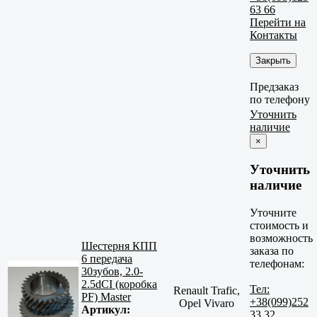
63 66
Перейти на
Контакты
Закрыть
Предзаказ
по телефону
Уточнить
наличие
×
Уточнить
наличие
Уточните
стоимость и
возможность
Шестерня КПП
заказа по
6 передача
телефонам:
30зубов, 2.0-
2.5dCI (коробка
Тел:
Renault Trafic,
PF) Master
+38(099)252
Opel Vivaro
Артикул:
33 32