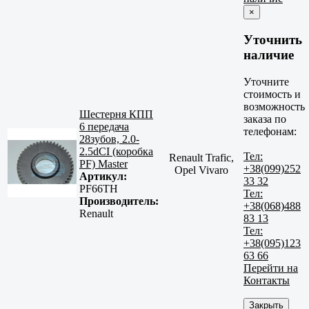
×
Уточнить
наличие
Уточните
стоимость и
возможность
Шестерня КПП
заказа по
6 передача
телефонам:
28зубов, 2.0-
2.5dCI (коробка
Тел:
Renault Trafic,
PF) Master
+38(099)252
Opel Vivaro
Артикул:
33 32
PF66TH
Тел:
Производитель:
+38(068)488
Renault
83 13
Тел:
+38(095)123
63 66
Перейти на
Контакты
Закрыть