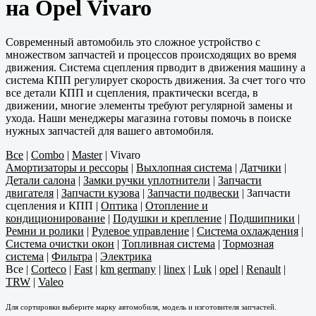
на Opel Vivaro
Современный автомобиль это сложное устройство с
множеством запчастей и процессов происходящих во время
движения. Система сцепления прводит в движения машину а
система КПП регулирует скорость движения. За счет того что
все детали КПП и сцепления, практически всегда, в
движении, многие элементы требуют регулярной замены и
ухода. Наши менеджеры магазина готовы помочь в поиске
нужных запчастей для вашего автомобиля.
Все
|
Combo
|
Master
|
Vivaro
Амортизаторы и рессоры
|
Выхлопная система
|
Датчики
|
Детали салона
|
Замки ручки уплотнители
|
Запчасти
двигателя
|
Запчасти кузова
|
Запчасти подвески
|
Запчасти
сцепления и КПП
|
Оптика
|
Отопление и
кондиционирование
|
Подушки и крепление
|
Подшипники
|
Ремни и ролики
|
Рулевое управление
|
Система охлаждения
|
Система очистки окон
|
Топливная система
|
Тормозная
система
|
Фильтра
|
Электрика
Все
|
Corteco
|
Fast
|
km germany
|
linex
|
Luk
|
opel
|
Renault
|
TRW
|
Valeo
Для сортировки выберите марку автомобиля, модель и изготовителя запчастей.