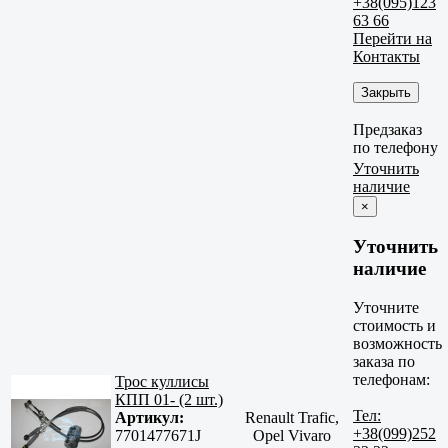
+38(095)123
63 66
Перейти на
Контакты
Закрыть
Предзаказ
по телефону
Уточнить
наличие
×
Уточнить
наличие
Уточните
стоимость и
возможность
заказа по
телефонам:
Трос куллисы
КПП 01- (2 шт.)
Тел:
Артикул:
Renault Trafic,
+38(099)252
7701477671J
Opel Vivaro