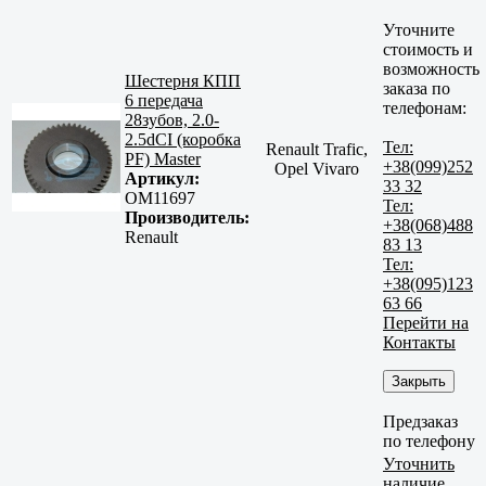
Уточните
стоимость и
возможность
Шестерня КПП
заказа по
6 передача
телефонам:
28зубов, 2.0-
2.5dCI (коробка
Тел:
Renault Trafic,
PF) Master
+38(099)252
Opel Vivaro
Артикул:
33 32
OM11697
Тел:
Производитель:
+38(068)488
Renault
83 13
Тел:
+38(095)123
63 66
Перейти на
Контакты
Закрыть
Предзаказ
по телефону
Уточнить
наличие