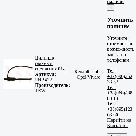
наличие
×
Уточнить
наличие
Уточните
стоимость и
возможность
заказа по
Цилиндр
телефонам:
главный
сцепления 01-
Тел:
Renault Trafic,
Артикул:
+38(099)252
Opel Vivaro
PNB472
33 32
Производитель:
Тел:
TRW
+38(068)488
83 13
Тел:
+38(095)123
63 66
Перейти на
Контакты