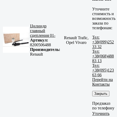
Уточните
стоимость и
возможность
заказа по
Цилиндр
телефонам:
главный
сцепления 01-
Тел:
Renault Trafic,
Артикул:
+38(099)252
Opel Vivaro
8200506488
33 32
Производитель:
Тел:
Renault
+38(068)488
83 13
Тел:
+38(095)123
63 66
Перейти на
Контакты
Закрыть
Предзаказ
по телефону
Уточнить