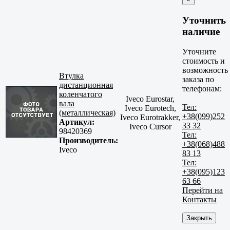
Уточнить
наличие
Уточните
стоимость и
возможность
Втулка
заказа по
дистанционная
телефонам:
коленчатого
Iveco Eurostar,
вала
Тел:
Iveco Eurotech,
(металлическая)
+38(099)252
Iveco Eurotrakker,
Артикул:
33 32
Iveco Cursor
98420369
Тел:
Производитель:
+38(068)488
Iveco
83 13
Тел:
+38(095)123
63 66
Перейти на
Контакты
Закрыть