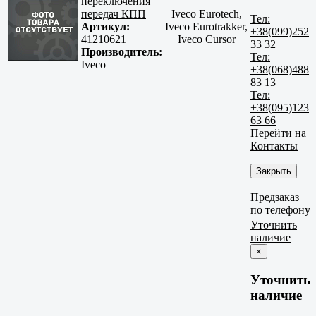
переключения
передач КПП
Iveco Eurotech,
Тел:
Артикул:
Iveco Eurotrakker,
+38(099)252
41210621
Iveco Cursor
33 32
Производитель:
Тел:
Iveco
+38(068)488
83 13
Тел:
+38(095)123
63 66
Перейти на
Контакты
Закрыть
Предзаказ
по телефону
Уточнить
наличие
×
Уточнить
наличие