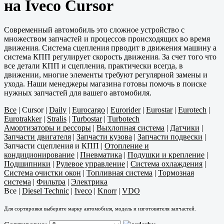
на Iveco Cursor
Современный автомобиль это сложное устройство с
множеством запчастей и процессов происходящих во время
движения. Система сцепления прводит в движения машину а
система КПП регулирует скорость движения. За счет того что
все детали КПП и сцепления, практически всегда, в
движении, многие элементы требуют регулярной замены и
ухода. Наши менеджеры магазина готовы помочь в поиске
нужных запчастей для вашего автомобиля.
Все
|
Cursor
|
Daily
|
Eurocargo
|
Eurorider
|
Eurostar
|
Eurotech
|
Eurotrakker
|
Stralis
|
Turbostar
|
Turbotech
Амортизаторы и рессоры
|
Выхлопная система
|
Датчики
|
Запчасти двигателя
|
Запчасти кузова
|
Запчасти подвески
|
Запчасти сцепления и КПП
|
Отопление и
кондиционирование
|
Пневматика
|
Подушки и крепление
|
Подшипники
|
Рулевое управление
|
Система охлаждения
|
Система очистки окон
|
Топливная система
|
Тормозная
система
|
Фильтра
|
Электрика
Все
|
Diesel Technic
|
Iveco
|
Knorr
|
VDO
Для сортировки выберите марку автомобиля, модель и изготовителя запчастей.