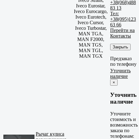
Iveco Stralis,
+38(068)488
Iveco Eurostar,
83 13
Iveco Eurocargo,
Тел:
Iveco Eurotech,
+38(095)123
Iveco Cursor,
63 66
Iveco Turbostar,
Перейти на
MAN TGA,
Контакты
MAN F2000,
MAN TGS,
Закрыть
MAN TGL,
MAN TGX
Предзаказ
по телефону
Уточнить
наличие
×
Уточнить
наличие
Уточните
стоимость и
возможность
заказа по
Рычаг кулиса
телефонам: