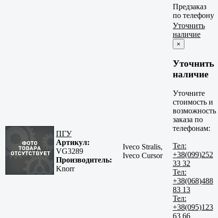
Предзаказ
по телефону
Уточнить
наличие
×
Уточнить
наличие
Уточните
стоимость и
возможность
заказа по
телефонам:
ПГУ
Артикул:
Тел:
Iveco Stralis,
VG3289
+38(099)252
Iveco Cursor
Производитель:
33 32
Knorr
Тел:
+38(068)488
83 13
Тел:
+38(095)123
63 66