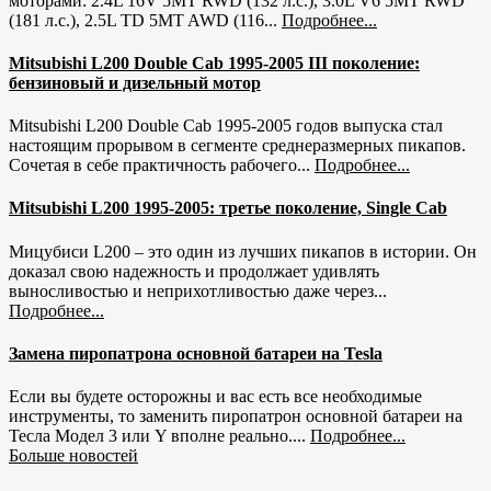
моторами: 2.4L 16V 5MT RWD (132 л.с.), 3.0L V6 5MT RWD
(181 л.с.), 2.5L TD 5MT AWD (116...
Подробнее...
Mitsubishi L200 Double Cab 1995-2005 III поколение:
бензиновый и дизельный мотор
Mitsubishi L200 Double Cab 1995-2005 годов выпуска стал
настоящим прорывом в сегменте среднеразмерных пикапов.
Сочетая в себе практичность рабочего...
Подробнее...
Mitsubishi L200 1995-2005: третье поколение, Single Cab
Мицубиси L200 – это один из лучших пикапов в истории. Он
доказал свою надежность и продолжает удивлять
выносливостью и неприхотливостью даже через...
Подробнее...
Замена пиропатрона основной батареи на Tesla
Если вы будете осторожны и вас есть все необходимые
инструменты, то заменить пиропатрон основной батареи на
Тесла Модел 3 или Y вполне реально....
Подробнее...
Больше новостей