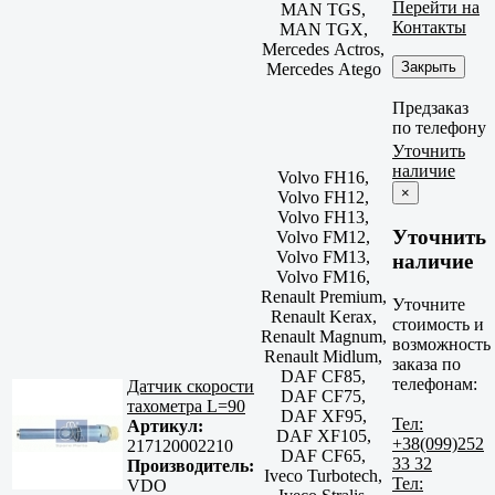
Перейти на
MAN TGS,
Контакты
MAN TGX,
Mercedes Actros,
Закрыть
Mercedes Atego
Предзаказ
по телефону
Уточнить
наличие
Volvo FH16,
×
Volvo FH12,
Volvo FH13,
Уточнить
Volvo FM12,
Volvo FM13,
наличие
Volvo FM16,
Renault Premium,
Уточните
Renault Kerax,
стоимость и
Renault Magnum,
возможность
Renault Midlum,
заказа по
DAF CF85,
телефонам:
Датчик скорости
DAF CF75,
тахометра L=90
DAF XF95,
Тел:
Артикул:
DAF XF105,
+38(099)252
217120002210
DAF CF65,
33 32
Производитель:
Iveco Turbotech,
Тел:
VDO