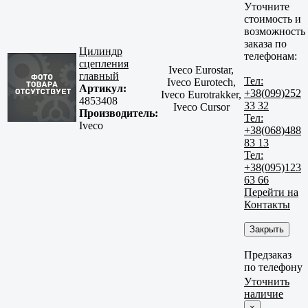
Уточните
стоимость и
возможность
заказа по
Цилиндр
телефонам:
сцепления
Iveco Eurostar,
главный
Тел:
Iveco Eurotech,
Артикул:
+38(099)252
Iveco Eurotrakker,
4853408
33 32
Iveco Cursor
Производитель:
Тел:
Iveco
+38(068)488
83 13
Тел:
+38(095)123
63 66
Перейти на
Контакты
Закрыть
Предзаказ
по телефону
Уточнить
наличие
×