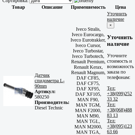
Сортировка:
Товар
Описание
Применяемость
Цена
Уточнить
наличие
×
Iveco Stralis,
Iveco Eurocargo,
Уточнить
Iveco Eurotrakker,
наличие
Iveco Cursor,
Iveco Turbostar,
Уточните
Iveco Turbotech,
стоимость и
Renault Premium,
возможность
Renault Kerax,
заказа по
Renault Magnum,
Датчик
телефонам:
DAF CF85,
спидометра L-
DAF CF75,
90mm
Тел:
DAF XF95,
Артикул:
+38(099)252
DAF XF105,
580250
33 32
MAN F90,
Производитель:
Тел:
MAN TGM,
Diesel Technic
+38(068)488
MAN F2000,
83 13
MAN M90,
Тел:
MAN TGL,
+38(095)123
MAN M2000,
63 66
MAN TGA,