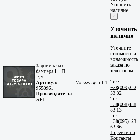
Уточнить
наличие
×
Уточнить
наличие
Уточните
стоимость и
возможность
заказа по
Задний клык
телефонам:
бампера L +П
тум.
Тел:
Артикул:
Volkswagen T4
+38(099)252
9558961
33 32
Производитель:
Тел:
API
+38(068)488
83 13
Тел:
+38(095)123
63 66
Перейти на
Контакты