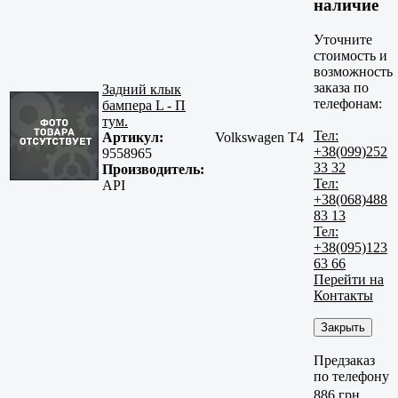
наличие
Уточните
стоимость и
возможность
заказа по
Задний клык
телефонам:
бампера L - П
тум.
Тел:
Артикул:
Volkswagen T4
+38(099)252
9558965
33 32
Производитель:
Тел:
API
+38(068)488
83 13
Тел:
+38(095)123
63 66
Перейти на
Контакты
Закрыть
Предзаказ
по телефону
886 грн.