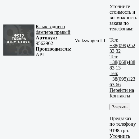
Уточните
стоимость и
возможность
заказа по
Клык заднего
телефонам:
бампера правый
Артикул:
Тел:
Volkswagen LT
9562962
+38(099)252
Производитель:
33 32
API
Тел:
+38(068)488
83 13
Тел:
+38(095)123
63 66
Перейти на
Контакты
Закрыть
Предзаказ
по телефону
9198 грн.
Уточнить