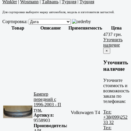
Winkler
|
Wosmann
|
Тайвань
|
Турция
|
Турция
Для сортировки выберите марку автомобиля, модель и изготовителя запчастей.
Сортировка:
Товар
Описание
Применяемость
Цена
4737 грн.
Уточнить
наличие
×
Уточнить
наличие
Уточните
стоимость и
возможность
Бампер
заказа по
передний с
телефонам:
1996-2003 - П
тум.
Тел:
Volkswagen T4
Артикул:
+38(099)252
9558903
33 32
Производитель:
Тел:
API