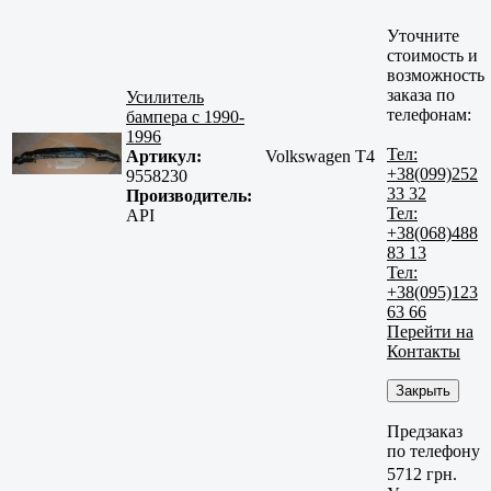
Уточните
стоимость и
возможность
заказа по
Усилитель
телефонам:
бампера с 1990-
1996
Тел:
Артикул:
Volkswagen T4
+38(099)252
9558230
33 32
Производитель:
Тел:
API
+38(068)488
83 13
Тел:
+38(095)123
63 66
Перейти на
Контакты
Закрыть
Предзаказ
по телефону
5712 грн.