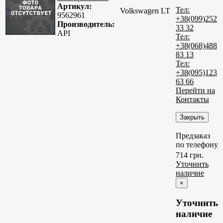
Артикул:
Тел:
Volkswagen LT
9562961
+38(099)252
Производитель:
33 32
API
Тел:
+38(068)488
83 13
Тел:
+38(095)123
63 66
Перейти на
Контакты
Закрыть
Предзаказ
по телефону
714 грн.
Уточнить
наличие
×
Уточнить
наличие