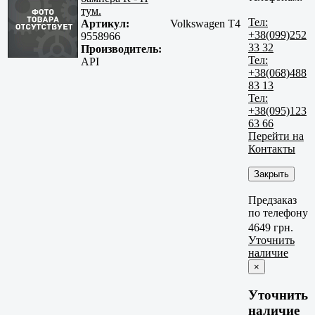
тум.
Тел:
Артикул:
Volkswagen T4
+38(099)252
9558966
33 32
Производитель:
Тел:
API
+38(068)488
83 13
Тел:
+38(095)123
63 66
Перейти на
Контакты
Закрыть
Предзаказ
по телефону
4649 грн.
Уточнить
наличие
×
Уточнить
наличие