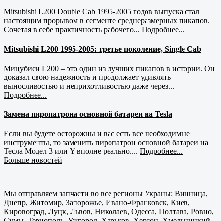
Mitsubishi L200 Double Cab 1995-2005 годов выпуска стал
настоящим прорывом в сегменте среднеразмерных пикапов.
Сочетая в себе практичность рабочего...
Подробнее...
Mitsubishi L200 1995-2005: третье поколение, Single Cab
Мицубиси L200 – это один из лучших пикапов в истории. Он
доказал свою надежность и продолжает удивлять
выносливостью и неприхотливостью даже через...
Подробнее...
Замена пиропатрона основной батареи на Tesla
Если вы будете осторожны и вас есть все необходимые
инструменты, то заменить пиропатрон основной батареи на
Тесла Модел 3 или Y вполне реально....
Подробнее...
Больше новостей
Мы отправляем запчасти во все регионы Украны: Винница,
Днепр, Житомир, Запорожье, Ивано-Франковск, Киев,
Кировоград, Луцк, Львов, Николаев, Одесса, Полтава, Ровно,
Сумы, Тернополь, Ужгород, Харьков, Херсон, Хмельницкий,