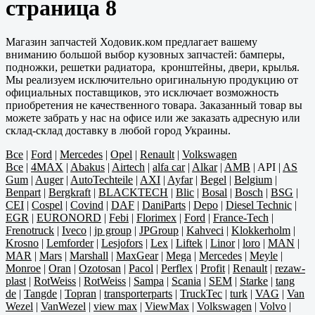
страница 8
Магазин запчастей Ходовик.ком предлагает вашему
вниманию большой выбор кузовных запчастей: бамперы,
подножки, решетки радиатора, кронштейны, двери, крылья.
Мы реализуем исключительно оригинальную продукцию от
официальных поставщиков, это исключает возможность
приобретения не качественного товара. Заказанный товар вы
можете забрать у нас на офисе или же заказать адресную или
склад-склад доставку в любой город Украины.
Все
|
Ford
|
Mercedes
|
Opel
|
Renault
|
Volkswagen
Все
|
4MAX
|
Abakus
|
Airtech
|
alfa car
|
Alkar
|
AMB
|
API
|
AS
Gum
|
Auger
|
AutoTechteile
|
AXI
|
Ayfar
|
Begel
|
Belgium
|
Benpart
|
Bergkraft
|
BLACKTECH
|
Blic
|
Bosal
|
Bosch
|
BSG
|
CEI
|
Cospel
|
Covind
|
DAF
|
DaniParts
|
Depo
|
Diesel Technic
|
EGR
|
EURONORD
|
Febi
|
Florimex
|
Ford
|
France-Tech
|
Frenotruck
|
Iveco
|
jp group
|
JPGroup
|
Kahveci
|
Klokkerholm
|
Krosno
|
Lemforder
|
Lesjofors
|
Lex
|
Liftek
|
Linor
|
loro
|
MAN
|
MAR
|
Mars
|
Marshall
|
MaxGear
|
Mega
|
Mercedes
|
Meyle
|
Monroe
|
Oran
|
Ozotosan
|
Pacol
|
Perflex
|
Profit
|
Renault
|
rezaw-
plast
|
RotWeiss
|
RotWeiss
|
Sampa
|
Scania
|
SEM
|
Starke
|
tang
de
|
Tangde
|
Topran
|
transporterparts
|
TruckTec
|
turk
|
VAG
|
Van
Wezel
|
VanWezel
|
view max
|
ViewMax
|
Volkswagen
|
Volvo
|