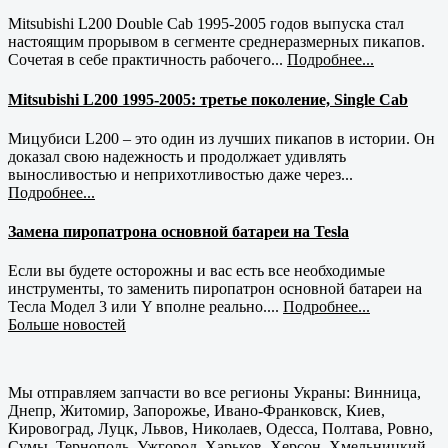
Mitsubishi L200 Double Cab 1995-2005 годов выпуска стал
настоящим прорывом в сегменте среднеразмерных пикапов.
Сочетая в себе практичность рабочего...
Подробнее...
Mitsubishi L200 1995-2005: третье поколение, Single Cab
Мицубиси L200 – это один из лучших пикапов в истории. Он
доказал свою надежность и продолжает удивлять
выносливостью и неприхотливостью даже через...
Подробнее...
Замена пиропатрона основной батареи на Tesla
Если вы будете осторожны и вас есть все необходимые
инструменты, то заменить пиропатрон основной батареи на
Тесла Модел 3 или Y вполне реально....
Подробнее...
Больше новостей
Мы отправляем запчасти во все регионы Украны: Винница,
Днепр, Житомир, Запорожье, Ивано-Франковск, Киев,
Кировоград, Луцк, Львов, Николаев, Одесса, Полтава, Ровно,
Сумы, Тернополь, Ужгород, Харьков, Херсон, Хмельницкий,