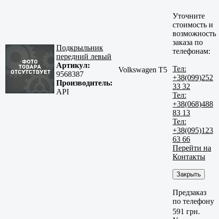
Уточните
стоимость и
возможность
заказа по
Подкрыльник
телефонам:
передний левый
Артикул:
Тел:
Volkswagen T5
9568387
+38(099)252
Производитель:
33 32
API
Тел:
+38(068)488
83 13
Тел:
+38(095)123
63 66
Перейти на
Контакты
Закрыть
Предзаказ
по телефону
591 грн.