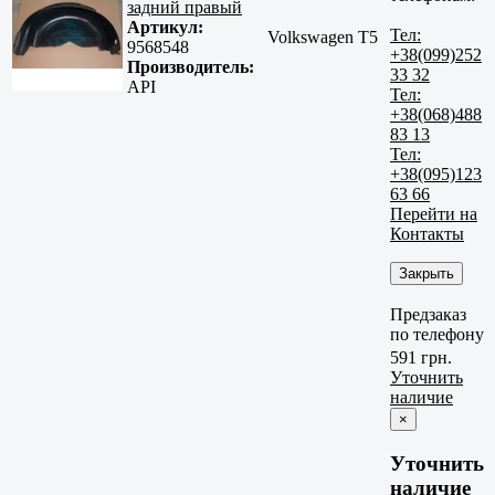
задний правый
Артикул:
Тел:
Volkswagen T5
9568548
+38(099)252
Производитель:
33 32
API
Тел:
+38(068)488
83 13
Тел:
+38(095)123
63 66
Перейти на
Контакты
Закрыть
Предзаказ
по телефону
591 грн.
Уточнить
наличие
×
Уточнить
наличие