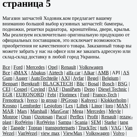
страница 5
Магазин запчастей Ходовик.ком предлагает вашему
вниманию большой выбор кузовных запчастей: бамперы,
подножки, решетки радиатора, кронштейны, двери, крылья.
Мы реализуем исключительно оригинальную продукцию от
официальных поставщиков, это исключает возможность
приобретения не качественного товара. Заказанный товар вы
можете забрать у нас на офисе или же заказать адресную или
склад-склад доставку в любой город Украины.
Все
|
Ford
|
Mercedes
|
Opel
|
Renault
|
Volkswagen
Все
|
4MAX
|
Abakus
|
Airtech
|
alfa car
|
Alkar
|
AMB
|
API
|
AS
Gum
|
Auger
|
AutoTechteile
|
AXI
|
Ayfar
|
Begel
|
Belgium
|
Benpart
|
Bergkraft
|
BLACKTECH
|
Blic
|
Bosal
|
Bosch
|
BSG
|
CEI
|
Cospel
|
Covind
|
DAF
|
DaniParts
|
Depo
|
Diesel Technic
|
EGR
|
EURONORD
|
Febi
|
Florimex
|
Ford
|
France-Tech
|
Frenotruck
|
Iveco
|
jp group
|
JPGroup
|
Kahveci
|
Klokkerholm
|
Krosno
|
Lemforder
|
Lesjofors
|
Lex
|
Liftek
|
Linor
|
loro
|
MAN
|
MAR
|
Mars
|
Marshall
|
MaxGear
|
Mega
|
Mercedes
|
Meyle
|
Monroe
|
Oran
|
Ozotosan
|
Pacol
|
Perflex
|
Profit
|
Renault
|
rezaw-
plast
|
RotWeiss
|
RotWeiss
|
Sampa
|
Scania
|
SEM
|
Starke
|
tang
de
|
Tangde
|
Topran
|
transporterparts
|
TruckTec
|
turk
|
VAG
|
Van
Wezel
|
VanWezel
|
view max
|
ViewMax
|
Volkswagen
|
Volvo
|