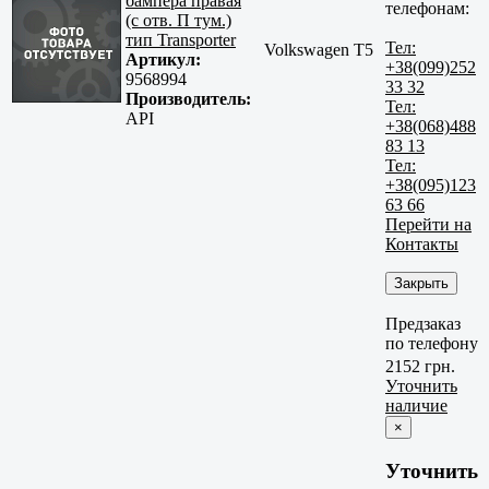
бампера правая
телефонам:
(с отв. П тум.)
тип Transporter
Тел:
Volkswagen T5
Артикул:
+38(099)252
9568994
33 32
Производитель:
Тел:
API
+38(068)488
83 13
Тел:
+38(095)123
63 66
Перейти на
Контакты
Закрыть
Предзаказ
по телефону
2152 грн.
Уточнить
наличие
×
Уточнить