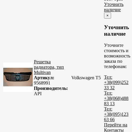
Уточнить
наличие
×
Уточнить
наличие
Уточните
стоимость и
возможность
заказа по
Решетка
телефонам:
радиатора, тип
Multivan
Тел:
Артикул:
Volkswagen T5
+38(099)252
9568991
33 32
Производитель:
Тел:
API
+38(068)488
83 13
Тел:
+38(095)123
63 66
Перейти на
Контакты