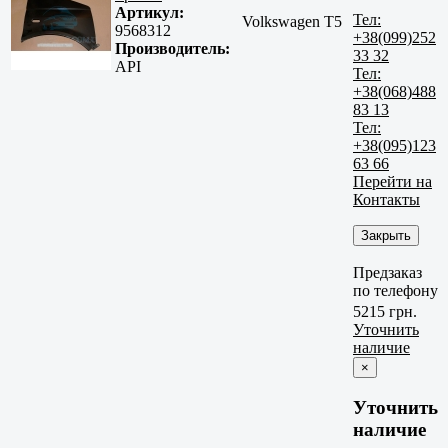
Артикул:
Тел:
Volkswagen T5
9568312
+38(099)252
Производитель:
33 32
API
Тел:
+38(068)488
83 13
Тел:
+38(095)123
63 66
Перейти на
Контакты
Закрыть
Предзаказ
по телефону
5215 грн.
Уточнить
наличие
×
Уточнить
наличие