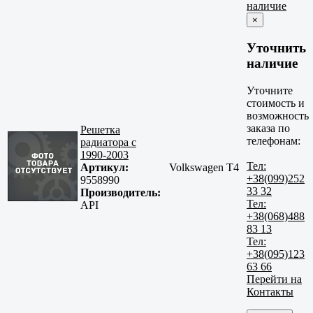
наличие
×
Уточнить
наличие
Уточните
стоимость и
возможность
заказа по
Решетка
телефонам:
радиатора с
1990-2003
Тел:
Артикул:
Volkswagen T4
+38(099)252
9558990
33 32
Производитель:
Тел:
API
+38(068)488
83 13
Тел:
+38(095)123
63 66
Перейти на
Контакты