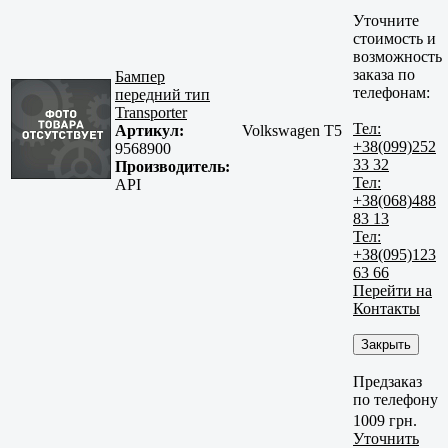
Уточните
стоимость и
возможность
заказа по
Бампер
телефонам:
передний тип
Transporter
Тел:
Артикул:
Volkswagen T5
+38(099)252
9568900
33 32
Производитель:
Тел:
API
+38(068)488
83 13
Тел:
+38(095)123
63 66
Перейти на
Контакты
Закрыть
Предзаказ
по телефону
1009 грн.
Уточнить