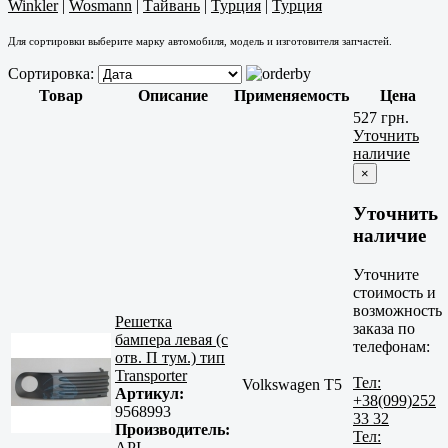
Winkler
|
Wosmann
|
Тайвань
|
Турция
|
Турция
Для сортировки выберите марку автомобиля, модель и изготовителя запчастей.
Сортировка:
Товар
Описание
Применяемость
Цена
527 грн.
Уточнить
наличие
×
Уточнить
наличие
Уточните
стоимость и
возможность
Решетка
заказа по
бампера левая (с
телефонам:
отв. П тум.) тип
Transporter
Тел:
Volkswagen T5
Артикул:
+38(099)252
9568993
33 32
Производитель:
Тел:
API