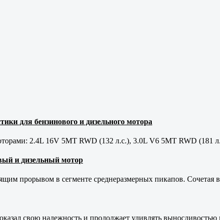
тики для бензинового и дизельного мотора
орами: 2.4L 16V 5MT RWD (132 л.с.), 3.0L V6 5MT RWD (181 л.
новый и дизельный мотор
оящим прорывом в сегменте среднеразмерных пикапов. Сочетая в 
оказал свою надежность и продолжает удивлять выносливостью 