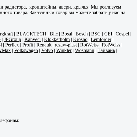
и радиатора, кронштейны, двери, крылья. Мы реализуем
ого товара. Заказанный товар вы можете забрать у нас на
rgkraft
|
BLACKTECH
|
Blic
|
Bosal
|
Bosch
|
BSG
|
CEI
|
Cospel
|
p
|
JPGroup
|
Kahveci
|
Klokkerholm
|
Krosno
|
Lemforder
|
l
|
Perflex
|
Profit
|
Renault
|
rezaw-plast
|
RotWeiss
|
RotWeiss
|
wMax
|
Volkswagen
|
Volvo
|
Winkler
|
Wosmann
|
Тайвань
|
елефонам: