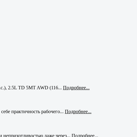
с.), 2.5L TD 5MT AWD (116...
Подробнее...
себе практичность рабочего...
Подробнее...
и неприхотливостью даже через...
Подробнее...