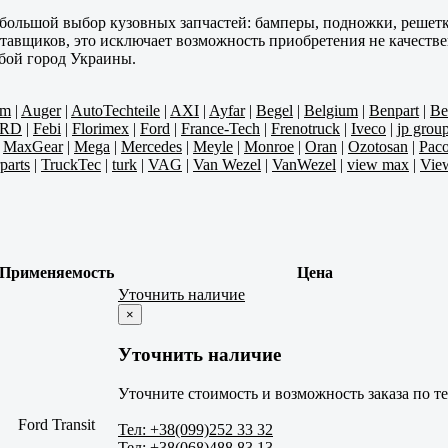
большой выбор кузовных запчастей: бамперы, подножки, решетк
щиков, это исключает возможность приобретения не качественн
юбой город Украины.
um
|
Auger
|
AutoTechteile
|
AXI
|
Ayfar
|
Begel
|
Belgium
|
Benpart
|
Be
RD
|
Febi
|
Florimex
|
Ford
|
France-Tech
|
Frenotruck
|
Iveco
|
jp grou
|
MaxGear
|
Mega
|
Mercedes
|
Meyle
|
Monroe
|
Oran
|
Ozotosan
|
Paco
parts
|
TruckTec
|
turk
|
VAG
|
Van Wezel
|
VanWezel
|
view max
|
Vie
Применяемость
Цена
Уточнить наличие
×
Уточнить наличие
Уточните стоимость и возможность заказа по т
Ford Transit
Тел: +38(099)252 33 32
Тел: +38(068)488 83 13