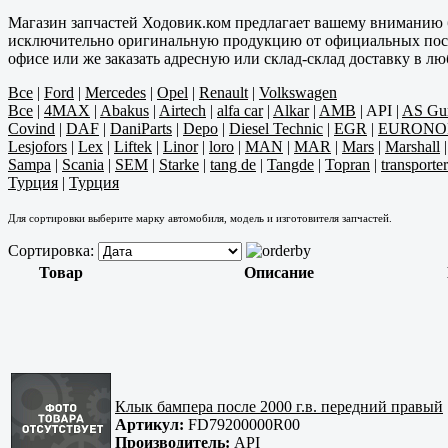
Магазин запчастей Ходовик.ком предлагает вашему вниманию 
исключительно оригинальную продукцию от официальных постав
офисе или же заказать адресную или склад-склад доставку в л
Все
|
Ford
|
Mercedes
|
Opel
|
Renault
|
Volkswagen
Все
|
4MAX
|
Abakus
|
Airtech
|
alfa car
|
Alkar
|
AMB
|
API
|
AS G
Covind
|
DAF
|
DaniParts
|
Depo
|
Diesel Technic
|
EGR
|
EURONO
Lesjofors
|
Lex
|
Liftek
|
Linor
|
loro
|
MAN
|
MAR
|
Mars
|
Marshall
Sampa
|
Scania
|
SEM
|
Starke
|
tang de
|
Tangde
|
Topran
|
transporter
Турция
|
Турция
Для сортировки выберите марку автомобиля, модель и изготовителя запчастей.
Сортировка:
Товар
Описание
Клык бампера после 2000 г.в. передний правый
Артикул:
FD79200000R00
Производитель:
API