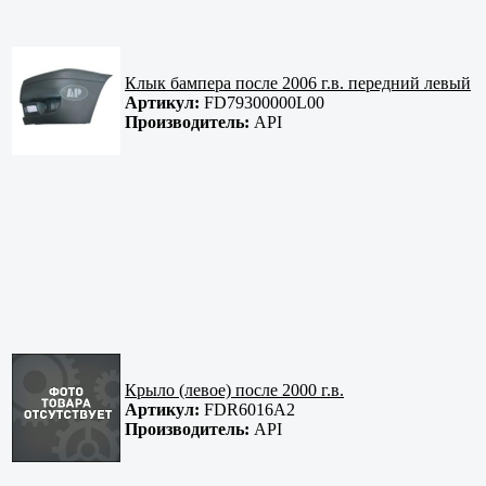
Клык бампера после 2006 г.в. передний левый
Артикул:
FD79300000L00
Производитель:
API
Крыло (левое) после 2000 г.в.
Артикул:
FDR6016A2
Производитель:
API