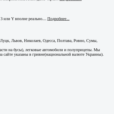
3 или Y вполне реально....
Подробнее...
уцк, Львов, Николаев, Одесса, Полтава, Ровно, Сумы,
части на бусы), легковые автомобили и полуприцепы. Мы
на сайте указаны в гривне(национальной валюте Украины).