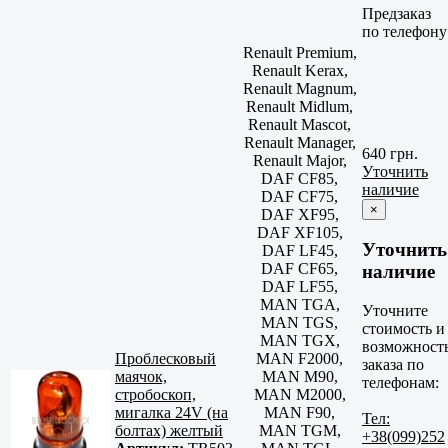
Предзаказ
по телефону
Renault Premium,
Renault Kerax,
Renault Magnum,
Renault Midlum,
Renault Mascot,
Renault Manager,
640 грн.
Renault Major,
Уточнить
DAF CF85,
наличие
DAF CF75,
×
DAF XF95,
DAF XF105,
Уточнить
DAF LF45,
DAF CF65,
наличие
DAF LF55,
MAN TGA,
Уточните
MAN TGS,
стоимость и
MAN TGX,
возможност
Проблесковый
MAN F2000,
заказа по
маячок,
MAN M90,
телефонам:
стробоскоп,
MAN M2000,
мигалка 24V (на
MAN F90,
Тел:
болтах) желтый
MAN TGM,
+38(099)252