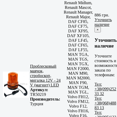
Renault Midlum,
Renault Mascot,
Renault Manager,
886 грн.
Renault Major,
Уточнить
DAF CF85,
наличие
DAF CF75,
×
DAF XF95,
DAF XF105,
Уточнить
DAF LF45,
DAF CF65,
наличие
DAF LF55,
MAN TGA,
Уточните
MAN TGS,
стоимость и
MAN TGX,
возможност
Проблесковый
MAN F2000,
заказа по
маячок,
MAN M90,
телефонам:
стробоскоп,
MAN M2000,
мигалка 12V - 24
MAN F90,
Тел:
V (магнит) LED
MAN TGM,
+38(099)252
Артикул:
MAN TGL,
33 32
TR50219
Volvo FH12,
Тел:
Производитель:
Volvo FM12,
+38(068)488
Турция
Volvo F12,
83 13
Volvo FH16,
Тел:
Volvo F16,