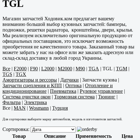
TGL
Магазин запчастей Ходовик.ком предлагает вашему
вниманию большой выбор кузовных запчастей: бамперы,
подножки, решетки радиатора, кронштейны, двери, крылья.
Мы реализуем исключительно оригинальную продукцию от
официальных поставщиков, это исключает возможность
приобретения не качественного товара. Заказанный товар вы
можете забрать у нас на офисе или же заказать адресную или
склад-склад доставку в любой город Украины.
Все
|
F2000
|
F90
|
L2000
|
M2000
|
M90
|
TGA
|
TGL
|
TGM
|
TGS
|
TGX
Амортизаторы и рессоры
|
Датчики
|
Запчасти кузова
|
Запчасти сцепления и КПП
|
Оптика
|
Отопление и
кондиционирование
|
Пневматика
|
Рулевое управление
|
Система очистки окон
|
Тормозная система
|
Тюнинг
|
Фильтра
|
Электрика
Все
|
MAN
|
Wosmann
|
Турция
Для сортировки выберите марку автомобиля, модель и изготовителя запчастей.
Сортировка:
Товар
Описание
Применяемость
Цена