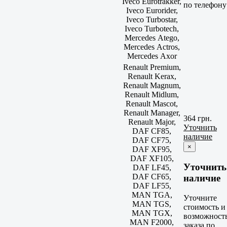
Iveco Eurotrakker,
по телефону
Iveco Eurorider,
Iveco Turbostar,
Iveco Turbotech,
Mercedes Atego,
Mercedes Actros,
Mercedes Axor
Renault Premium,
Renault Kerax,
Renault Magnum,
Renault Midlum,
Renault Mascot,
Renault Manager,
364 грн.
Renault Major,
Уточнить
DAF CF85,
наличие
DAF CF75,
×
DAF XF95,
DAF XF105,
Уточнить
DAF LF45,
DAF CF65,
наличие
DAF LF55,
MAN TGA,
Уточните
MAN TGS,
стоимость и
MAN TGX,
возможност
MAN F2000,
заказа по