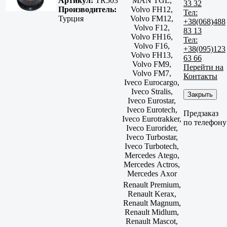
Артикул:
TR503
MAN TGL,
33 32
Производитель:
Volvo FH12,
Тел:
Турция
Volvo FM12,
+38(068)488
Volvo F12,
83 13
Volvo FH16,
Тел:
Volvo F16,
+38(095)123
Volvo FH13,
63 66
Volvo FM9,
Перейти на
Volvo FM7,
Контакты
Iveco Eurocargo,
Iveco Stralis,
Закрыть
Iveco Eurostar,
Iveco Eurotech,
Предзаказ
Iveco Eurotrakker,
по телефону
Iveco Eurorider,
Iveco Turbostar,
Iveco Turbotech,
Mercedes Atego,
Mercedes Actros,
Mercedes Axor
Renault Premium,
Renault Kerax,
Renault Magnum,
Renault Midlum,
Renault Mascot,