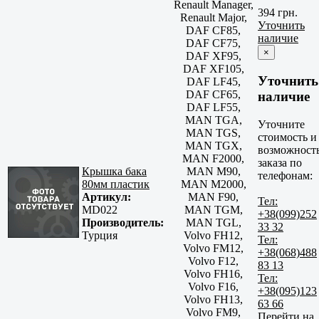
Renault Manager,
394 грн.
Renault Major,
Уточнить
DAF CF85,
наличие
DAF CF75,
×
DAF XF95,
DAF XF105,
Уточнить
DAF LF45,
DAF CF65,
наличие
DAF LF55,
MAN TGA,
Уточните
MAN TGS,
стоимость и
MAN TGX,
возможност
MAN F2000,
заказа по
Крышка бака
MAN M90,
телефонам:
80мм пластик
MAN M2000,
Артикул:
MAN F90,
Тел:
MD022
MAN TGM,
+38(099)252
Производитель:
MAN TGL,
33 32
Турция
Volvo FH12,
Тел:
Volvo FM12,
+38(068)488
Volvo F12,
83 13
Volvo FH16,
Тел:
Volvo F16,
+38(095)123
Volvo FH13,
63 66
Volvo FM9,
Перейти на