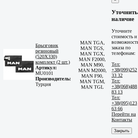
Уточнить
наличие
Уточните
стоимость и
возможност
MAN TGA,
Брызговик
заказа по
MAN TGS,
резиновый
телефонам:
MAN TGX,
(520Х330)
MAN F2000,
комплект (2 шт.)
Тел:
MAN M90,
Артикул:
+38(099)252
MAN M2000,
MU0101
33 32
MAN F90,
Производитель:
Тел:
MAN TGM,
Турция
+38(068)488
MAN TGL
83 13
Тел:
+38(095)123
63 66
Перейти на
Контакты
Закрыть