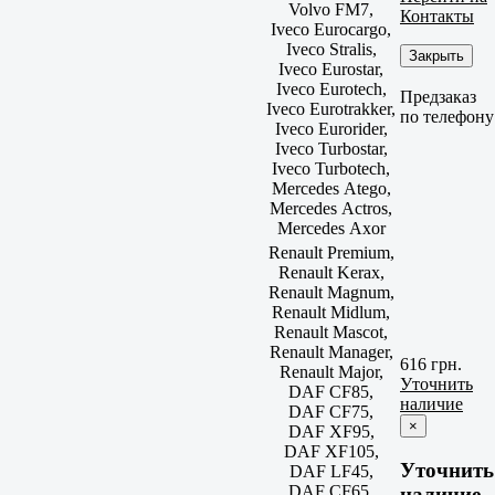
Volvo FM7,
Контакты
Iveco Eurocargo,
Iveco Stralis,
Закрыть
Iveco Eurostar,
Iveco Eurotech,
Предзаказ
Iveco Eurotrakker,
по телефону
Iveco Eurorider,
Iveco Turbostar,
Iveco Turbotech,
Mercedes Atego,
Mercedes Actros,
Mercedes Axor
Renault Premium,
Renault Kerax,
Renault Magnum,
Renault Midlum,
Renault Mascot,
Renault Manager,
616 грн.
Renault Major,
Уточнить
DAF CF85,
наличие
DAF CF75,
×
DAF XF95,
DAF XF105,
Уточнить
DAF LF45,
DAF CF65,
наличие