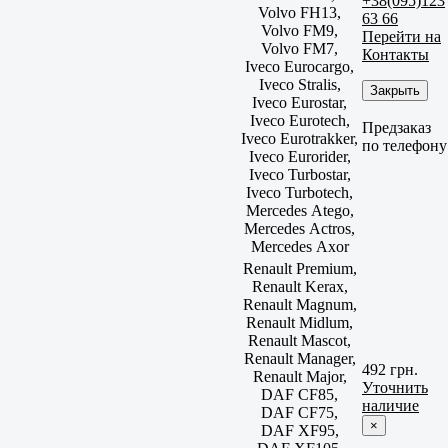
+38(095)123
Volvo FH13,
63 66
Volvo FM9,
Перейти на
Volvo FM7,
Контакты
Iveco Eurocargo,
Iveco Stralis,
Закрыть
Iveco Eurostar,
Iveco Eurotech,
Предзаказ
Iveco Eurotrakker,
по телефону
Iveco Eurorider,
Iveco Turbostar,
Iveco Turbotech,
Mercedes Atego,
Mercedes Actros,
Mercedes Axor
Renault Premium,
Renault Kerax,
Renault Magnum,
Renault Midlum,
Renault Mascot,
Renault Manager,
492 грн.
Renault Major,
Уточнить
DAF CF85,
наличие
DAF CF75,
×
DAF XF95,