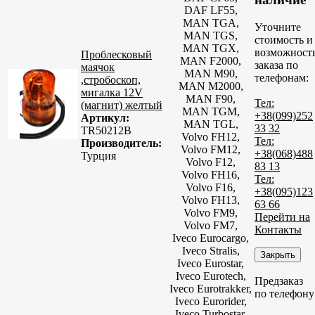
DAF LF55,
MAN TGA,
Уточните
MAN TGS,
стоимость и
MAN TGX,
возможност
Проблесковый
MAN F2000,
заказа по
маячок
MAN M90,
телефонам:
,стробоскоп,
MAN M2000,
мигалка 12V
MAN F90,
Тел:
(магнит) желтый
MAN TGM,
+38(099)252
Артикул:
MAN TGL,
33 32
TR50212B
Volvo FH12,
Тел:
Производитель:
Volvo FM12,
+38(068)488
Турция
Volvo F12,
83 13
Volvo FH16,
Тел:
Volvo F16,
+38(095)123
Volvo FH13,
63 66
Volvo FM9,
Перейти на
Volvo FM7,
Контакты
Iveco Eurocargo,
Iveco Stralis,
Закрыть
Iveco Eurostar,
Iveco Eurotech,
Предзаказ
Iveco Eurotrakker,
по телефону
Iveco Eurorider,
Iveco Turbostar,