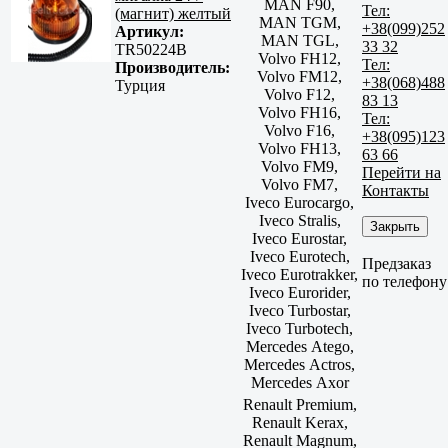
MAN F90,
Тел:
(магнит) желтый
MAN TGM,
+38(099)252
Артикул:
MAN TGL,
33 32
TR50224B
Volvo FH12,
Тел:
Производитель:
Volvo FM12,
+38(068)488
Турция
Volvo F12,
83 13
Volvo FH16,
Тел:
Volvo F16,
+38(095)123
Volvo FH13,
63 66
Volvo FM9,
Перейти на
Volvo FM7,
Контакты
Iveco Eurocargo,
Iveco Stralis,
Закрыть
Iveco Eurostar,
Iveco Eurotech,
Предзаказ
Iveco Eurotrakker,
по телефону
Iveco Eurorider,
Iveco Turbostar,
Iveco Turbotech,
Mercedes Atego,
Mercedes Actros,
Mercedes Axor
Renault Premium,
Renault Kerax,
Renault Magnum,