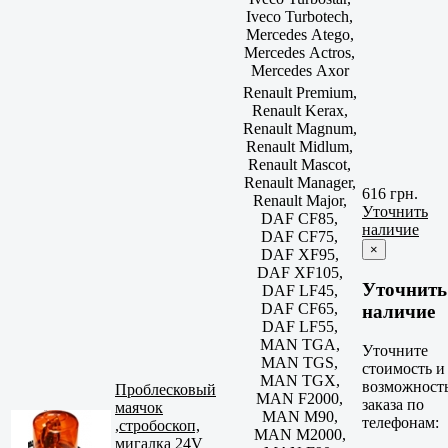
Iveco Turbotech,
Mercedes Atego,
Mercedes Actros,
Mercedes Axor
Renault Premium,
Renault Kerax,
Renault Magnum,
Renault Midlum,
Renault Mascot,
Renault Manager,
616 грн.
Renault Major,
Уточнить
DAF CF85,
наличие
DAF CF75,
×
DAF XF95,
DAF XF105,
Уточнить
DAF LF45,
DAF CF65,
наличие
DAF LF55,
MAN TGA,
Уточните
MAN TGS,
стоимость и
MAN TGX,
возможност
Проблесковый
MAN F2000,
заказа по
маячок
MAN M90,
телефонам:
,стробоскоп,
MAN M2000,
мигалка 24V