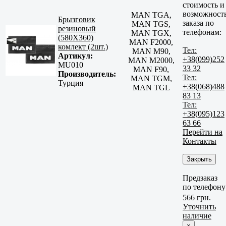
стоимость и
возможност
MAN TGA,
Брызговик
заказа по
MAN TGS,
резиновый
телефонам:
MAN TGX,
(580Х360)
MAN F2000,
комлект (2шт.)
Тел:
MAN M90,
Артикул:
+38(099)252
MAN M2000,
MU010
33 32
MAN F90,
Производитель:
Тел:
MAN TGM,
Турция
+38(068)488
MAN TGL
83 13
Тел:
+38(095)123
63 66
Перейти на
Контакты
Закрыть
Предзаказ
по телефону
566 грн.
Уточнить
наличие
×