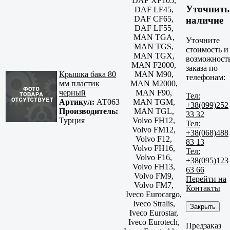
DAF XF105,
Уточнить
DAF LF45,
DAF CF65,
наличие
DAF LF55,
MAN TGA,
Уточните
MAN TGS,
стоимость и
MAN TGX,
возможност
MAN F2000,
заказа по
Крышка бака 80
MAN M90,
телефонам:
мм пластик
MAN M2000,
черный
MAN F90,
Тел:
Артикул:
АТ063
MAN TGM,
+38(099)252
Производитель:
MAN TGL,
33 32
Турция
Volvo FH12,
Тел:
Volvo FM12,
+38(068)488
Volvo F12,
83 13
Volvo FH16,
Тел:
Volvo F16,
+38(095)123
Volvo FH13,
63 66
Volvo FM9,
Перейти на
Volvo FM7,
Контакты
Iveco Eurocargo,
Iveco Stralis,
Закрыть
Iveco Eurostar,
Iveco Eurotech,
Предзаказ