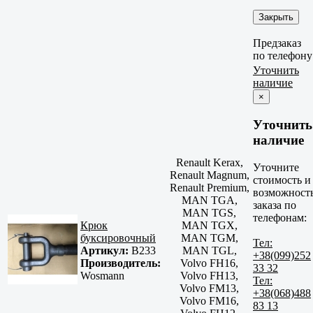
Закрыть
Предзаказ
по телефону
Уточнить
наличие
×
Уточнить
наличие
Renault Kerax,
Уточните
Renault Magnum,
стоимость и
Renault Premium,
возможност
MAN TGA,
заказа по
MAN TGS,
телефонам:
Крюк
MAN TGX,
буксировочный
MAN TGM,
Тел:
Артикул:
B233
MAN TGL,
+38(099)252
Производитель:
Volvo FH16,
33 32
Wosmann
Volvo FH13,
Тел:
Volvo FM13,
+38(068)488
Volvo FM16,
83 13