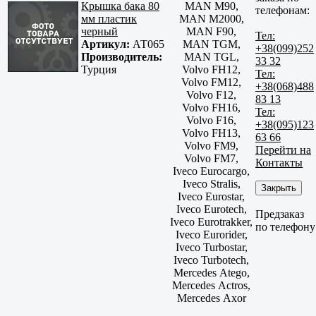
Крышка бака 80
MAN M90,
телефонам:
мм пластик
MAN M2000,
черный
MAN F90,
Тел:
Артикул:
АТ065
MAN TGM,
+38(099)252
Производитель:
MAN TGL,
33 32
Турция
Volvo FH12,
Тел:
Volvo FM12,
+38(068)488
Volvo F12,
83 13
Volvo FH16,
Тел:
Volvo F16,
+38(095)123
Volvo FH13,
63 66
Volvo FM9,
Перейти на
Volvo FM7,
Контакты
Iveco Eurocargo,
Iveco Stralis,
Закрыть
Iveco Eurostar,
Iveco Eurotech,
Предзаказ
Iveco Eurotrakker,
по телефону
Iveco Eurorider,
Iveco Turbostar,
Iveco Turbotech,
Mercedes Atego,
Mercedes Actros,
Mercedes Axor