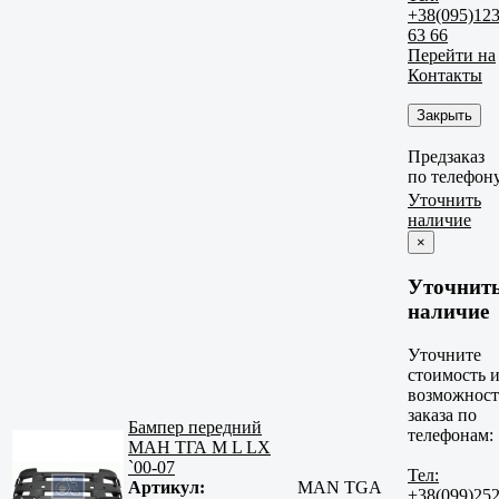
+38(095)12
63 66
Перейти на
Контакты
Закрыть
Предзаказ
по телефон
Уточнить
наличие
×
Уточнит
наличие
Уточните
стоимость 
возможност
заказа по
Бампер передний
телефонам:
МАН ТГА M L LX
`00-07
Тел:
Артикул:
MAN TGA
+38(099)25