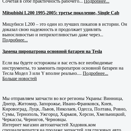
Сочетая в себе практичность рабочего...
Подробнее...
Mitsubishi L200 1995-2005: третье поколение, Single Cab
Мицубиси L200 – это один из лучших пикапов в истории. Он
доказал свою надежность и продолжает удивлять
выносливостью и неприхотливостью даже через...
Подробнее...
Замена пиропатрона основной батареи на Tesla
Если вы будете осторожны и вас есть все необходимые
инструменты, то заменить пиропатрон основной батареи на
Тесла Модел 3 или Y вполне реально....
Подробнее...
Больше новостей
Мы отправляем запчасти во все регионы Украны: Винница,
Днепр, Житомир, Запорожье, Ивано-Франковск, Киев,
Кировоград, Луцк, Львов, Николаев, Одесса, Полтава, Ровно,
Сумы, Тернополь, Ужгород, Харьков, Херсон, Хмельницкий,
Черкассы, Чернигов, Черновцы.
Интернет магазин автозапчастей Ходовик.ком
специализируется на продаже запчастей для грузовых авто,