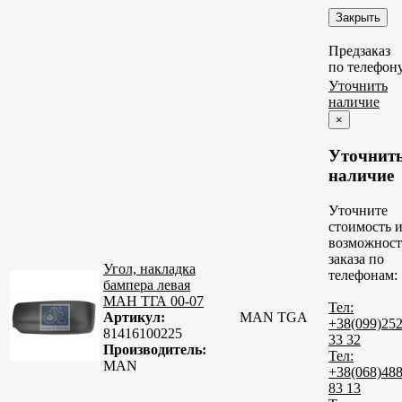
Закрыть
Предзаказ
по телефон
Уточнить
наличие
×
Уточнит
наличие
Уточните
стоимость 
возможност
заказа по
Угол, накладка
телефонам:
бампера левая
МАН ТГА 00-07
Тел:
Артикул:
MAN TGA
+38(099)25
81416100225
33 32
Производитель:
Тел:
MAN
+38(068)48
83 13