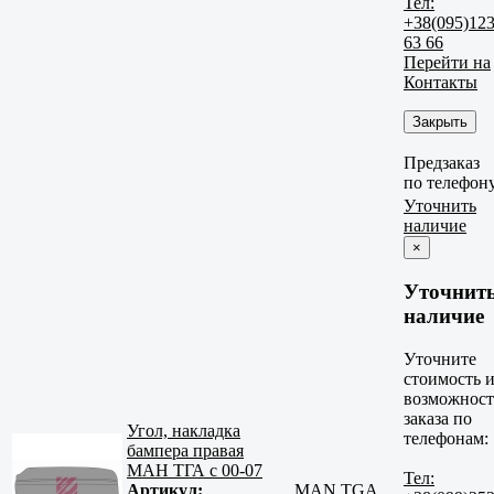
Тел:
+38(095)12
63 66
Перейти на
Контакты
Закрыть
Предзаказ
по телефон
Уточнить
наличие
×
Уточнит
наличие
Уточните
стоимость 
возможност
заказа по
Угол, накладка
телефонам:
бампера правая
МАН ТГА с 00-07
Тел:
Артикул:
MAN TGA