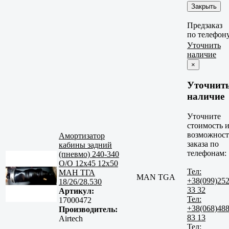
Закрыть
Предзаказ
по телефон
Уточнить
наличие
×
Уточнит
наличие
Уточните
стоимость 
возможност
Амортизатор
заказа по
кабины задний
телефонам:
(пневмо) 240-340
O/O 12x45 12x50
Тел:
МАН ТГА
MAN TGA
+38(099)25
18/26/28.530
33 32
Артикул:
Тел:
17000472
+38(068)48
Производитель:
83 13
Airtech
Тел: