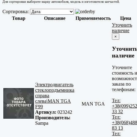
Для сортировки выберите марку автомобиля, модель и изготовителя запчастей.
Сортировка:
Товар
Описание
Применяемость
Цена
Уточнить
наличие
×
Уточнит
наличие
Уточните
стоимость 
возможност
заказа по
Электродвигатель
телефонам:
стеклоподъемника
справа
Тел:
слева\MAN TGA
MAN TGA
+38(099)25
F99
33 32
Артикул:
023242
Тел:
Производитель:
+38(068)48
Sampa
83 13
Тел: