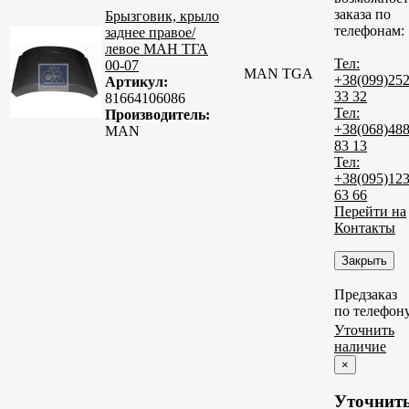
заказа по
Брызговик, крыло
телефонам:
заднее правое/
левое МАН ТГА
Тел:
00-07
MAN TGA
+38(099)25
Артикул:
33 32
81664106086
Тел:
Производитель:
+38(068)48
MAN
83 13
Тел:
+38(095)12
63 66
Перейти на
Контакты
Закрыть
Предзаказ
по телефон
Уточнить
наличие
×
Уточнит