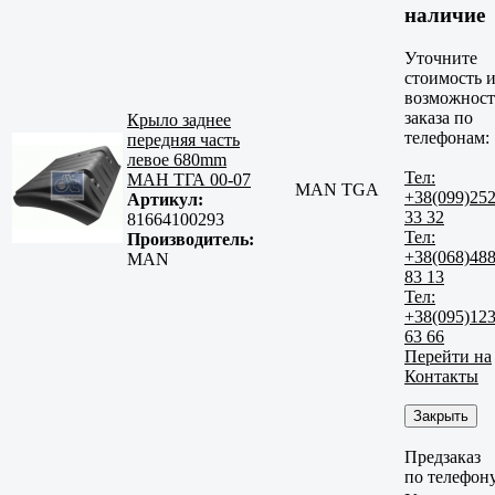
наличие
Уточните
стоимость 
возможност
заказа по
Крыло заднее
телефонам:
передняя часть
левое 680mm
Тел:
МАН ТГА 00-07
MAN TGA
+38(099)25
Артикул:
33 32
81664100293
Тел:
Производитель:
+38(068)48
MAN
83 13
Тел:
+38(095)12
63 66
Перейти на
Контакты
Закрыть
Предзаказ
по телефон