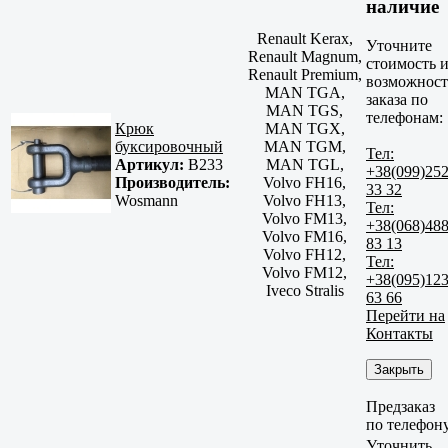
наличие
Renault Kerax,
Уточните
Renault Magnum,
стоимость 
Renault Premium,
возможност
MAN TGA,
заказа по
MAN TGS,
телефонам:
Крюк
MAN TGX,
буксировочный
MAN TGM,
Тел:
Артикул:
B233
MAN TGL,
+38(099)25
Производитель:
Volvo FH16,
33 32
Wosmann
Volvo FH13,
Тел:
Volvo FM13,
+38(068)48
Volvo FM16,
83 13
Volvo FH12,
Тел:
Volvo FM12,
+38(095)12
Iveco Stralis
63 66
Перейти на
Контакты
Закрыть
Предзаказ
по телефон
Уточнить