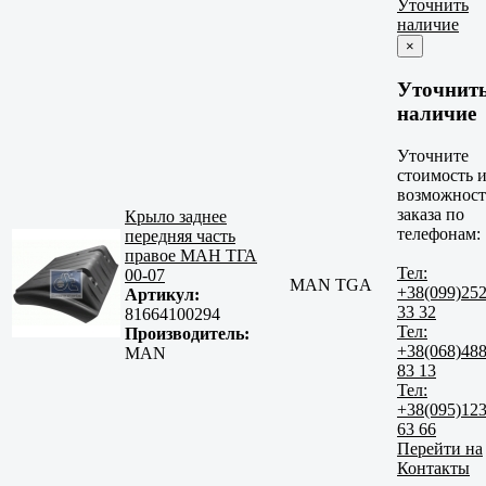
Уточнить
наличие
×
Уточнит
наличие
Уточните
стоимость 
возможност
заказа по
Крыло заднее
телефонам:
передняя часть
правое МАН ТГА
Тел:
00-07
MAN TGA
+38(099)25
Артикул:
33 32
81664100294
Тел:
Производитель:
+38(068)48
MAN
83 13
Тел:
+38(095)12
63 66
Перейти на
Контакты