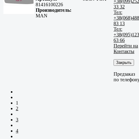
+38(099)25
81416100226
33 32
Производитель:
Тел:
MAN
+38(068)48
83 13
Тел:
+38(095)12
63 66
Перейти на
Контакты
Закрыть
Предзаказ
по телефон
1
2
3
4