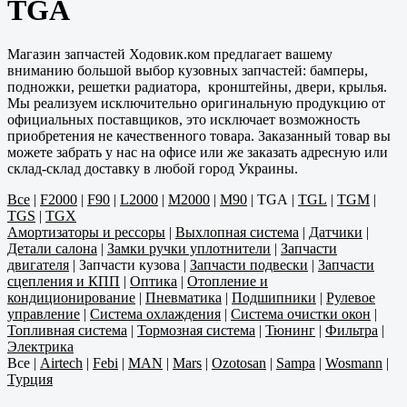
TGA
Магазин запчастей Ходовик.ком предлагает вашему
вниманию большой выбор кузовных запчастей: бамперы,
подножки, решетки радиатора, кронштейны, двери, крылья.
Мы реализуем исключительно оригинальную продукцию от
официальных поставщиков, это исключает возможность
приобретения не качественного товара. Заказанный товар вы
можете забрать у нас на офисе или же заказать адресную или
склад-склад доставку в любой город Украины.
Все
|
F2000
|
F90
|
L2000
|
M2000
|
M90
|
TGA
|
TGL
|
TGM
|
TGS
|
TGX
Амортизаторы и рессоры
|
Выхлопная система
|
Датчики
|
Детали салона
|
Замки ручки уплотнители
|
Запчасти
двигателя
|
Запчасти кузова
|
Запчасти подвески
|
Запчасти
сцепления и КПП
|
Оптика
|
Отопление и
кондиционирование
|
Пневматика
|
Подшипники
|
Рулевое
управление
|
Система охлаждения
|
Система очистки окон
|
Топливная система
|
Тормозная система
|
Тюнинг
|
Фильтра
|
Электрика
Все
|
Airtech
|
Febi
|
MAN
|
Mars
|
Ozotosan
|
Sampa
|
Wosmann
|
Турция