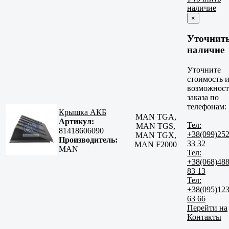
наличие
×
Уточнит
наличие
Уточните
стоимость 
возможност
заказа по
телефонам:
Крышка АКБ
MAN TGA,
Артикул:
Тел:
MAN TGS,
81418606090
+38(099)25
MAN TGX,
Производитель:
33 32
MAN F2000
MAN
Тел:
+38(068)48
83 13
Тел:
+38(095)12
63 66
Перейти на
Контакты