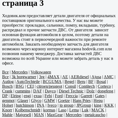
страница 3
Ходовик.ком предоставляет детали двигателя от официальных
поставщиков оригинального качества. У нас вы можете
приобрести: прокладки, сальники, помпу, вкладыши, турбину,
распредвал и прочие запчасти ДВС. От двигателя зависит
основная функция автомобиля в целом, поэтому детали на
двигатель стоят в первоочередной важности при ремонте
автомобиля. Заказать необходимую запчасть для двигателя
возможно через корзину интернет магазина hodovik.com или
позвонив нашему менеджеру. Доставка запчастей ДВС
возможна по всей Украине или можете забрать деталь у нас в
офисе.
Все
|
Mercedes
|
Volkswagen
Все
|
3k borgwarner
|
3rg
|
4MAX
|
AE
|
AERdiesel
|
Ajusa
|
AMC
|
Autlog
|
AutoTechteile
|
BCGUMA
|
Begel
|
Beru
|
BF
|
Bosal
|
Bosch
|
BSG
|
CEI
|
citroen/peugeot
|
Consil
|
Contitech
|
Corteco
|
Crank
|
cummins
|
DAF
|
Dayco
|
Diesel Technic
|
Dolz
|
dongfeng
|
DP
|
Elring
|
engi
|
exua
|
Febi
|
Ford
|
Freccia
|
Garrett
|
Gates
|
genmot
|
Glaser
|
Glyco
|
GMW
|
Goetze
|
Hans Pries
|
Hepu
|
Holset
|
hutchinson
|
INA
|
Iveco
|
jp group
|
JPGroup
|
king
|
KKK
|
Knorr
|
Kolbenschmidt
|
kormas
|
Laso
|
Lema
|
Luk
|
MACK
|
Mahle
|
Majorsell
|
MAN
|
MaxGear
|
Mercedes
|
metalcaucho
|