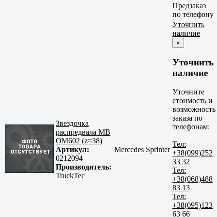
Предзаказ
по телефону
Уточнить
наличие
×
Уточнить
наличие
Уточните
стоимость и
возможность
заказа по
Звездочка
телефонам:
распредвала MB
OM602 (z=38)
Тел:
Артикул:
Mercedes Sprinter
+38(099)252
0212094
33 32
Производитель:
Тел:
TruckTec
+38(068)488
83 13
Тел:
+38(095)123
63 66