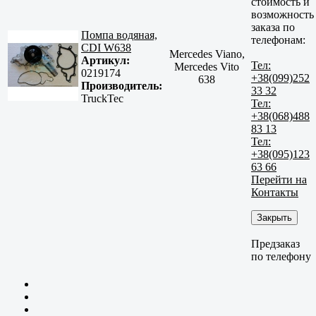
стоимость и
возможность
заказа по
Помпа водяная,
телефонам:
CDI W638
Mercedes Viano,
Артикул:
Тел:
Mercedes Vito
0219174
+38(099)252
638
Производитель:
33 32
TruckTec
Тел:
+38(068)488
83 13
Тел:
+38(095)123
63 66
Перейти на
Контакты
Закрыть
Предзаказ
по телефону