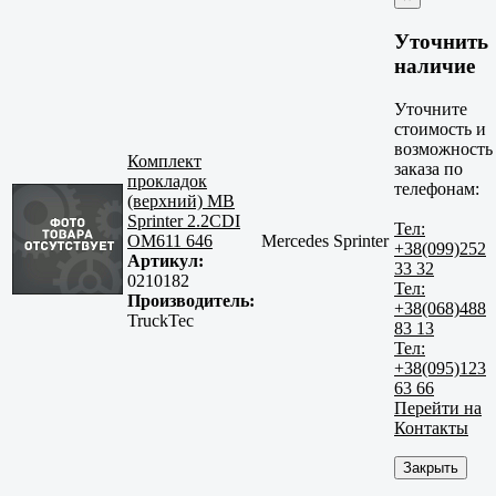
Уточнить
наличие
Уточните
стоимость и
возможность
Комплект
заказа по
прокладок
телефонам:
(верхний) MB
Sprinter 2.2CDI
Тел:
OM611 646
Mercedes Sprinter
+38(099)252
Артикул:
33 32
0210182
Тел:
Производитель:
+38(068)488
TruckTec
83 13
Тел:
+38(095)123
63 66
Перейти на
Контакты
Закрыть