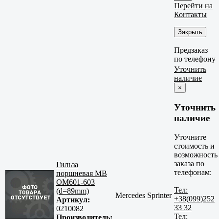
Перейти на
Контакты
Закрыть
Предзаказ
по телефону
Уточнить
наличие
×
Уточнить
наличие
Уточните
стоимость и
возможность
заказа по
Гильза
телефонам:
поршневая MB
OM601-603
Тел:
(d=89mm)
Mercedes Sprinter
+38(099)252
Артикул:
33 32
0210082
Тел:
Производитель: