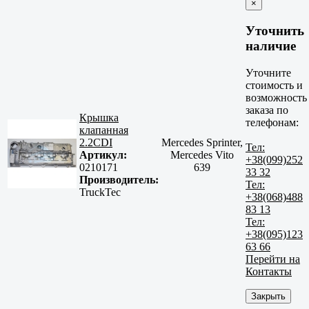
×
Уточнить
наличие
Уточните
стоимость и
возможность
заказа по
Крышка
телефонам:
клапанная
2.2CDI
Mercedes Sprinter,
Тел:
Артикул:
Mercedes Vito
+38(099)252
0210171
639
33 32
Производитель:
Тел:
TruckTec
+38(068)488
83 13
Тел:
+38(095)123
63 66
Перейти на
Контакты
Закрыть