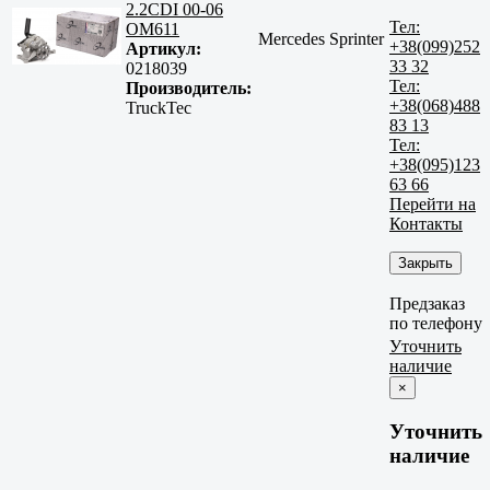
2.2CDI 00-06
Тел:
OM611
Mercedes Sprinter
+38(099)252
Артикул:
33 32
0218039
Тел:
Производитель:
+38(068)488
TruckTec
83 13
Тел:
+38(095)123
63 66
Перейти на
Контакты
Закрыть
Предзаказ
по телефону
Уточнить
наличие
×
Уточнить
наличие