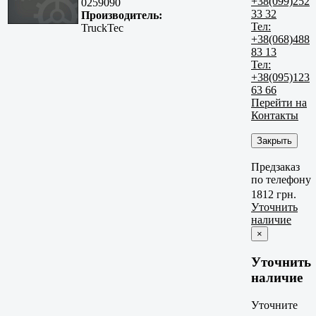
+38(099)252
0259090
33 32
Производитель:
Тел:
TruckTec
+38(068)488
83 13
Тел:
+38(095)123
63 66
Перейти на
Контакты
Закрыть
Предзаказ
по телефону
1812 грн.
Уточнить
наличие
×
Уточнить
наличие
Уточните