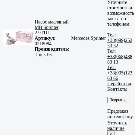
Уточните
стоимость и
возможность
заказа по
Насос масляный
телефонам:
MB Sprinter
2.9TDI
Тел:
Артикул:
Mercedes Sprinter
+38(099)252
0218084
33 32
Производитель:
Тел:
TruckTec
+38(068)488
83 13
Тел:
+38(095)123
63 66
Перейти на
Контакты
Закрыть
Предзаказ
по телефону
Уточнить
наличие
×