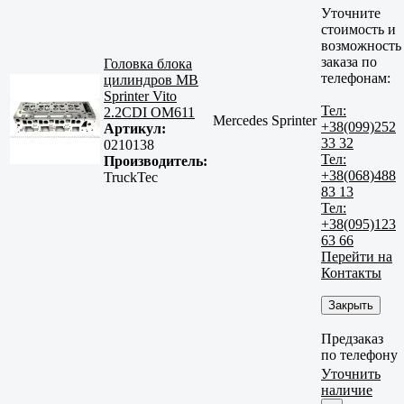
Уточните
стоимость и
возможность
заказа по
Головка блока
телефонам:
цилиндров MB
Sprinter Vito
Тел:
2.2CDI OM611
Mercedes Sprinter
+38(099)252
Артикул:
33 32
0210138
Тел:
Производитель:
+38(068)488
TruckTec
83 13
Тел:
+38(095)123
63 66
Перейти на
Контакты
Закрыть
Предзаказ
по телефону
Уточнить
наличие