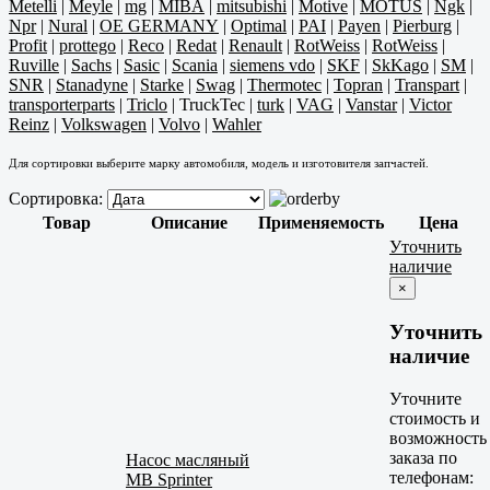
Metelli
|
Meyle
|
mg
|
MIBA
|
mitsubishi
|
Motive
|
MOTUS
|
Ngk
|
Npr
|
Nural
|
OE GERMANY
|
Optimal
|
PAI
|
Payen
|
Pierburg
|
Profit
|
prottego
|
Reco
|
Redat
|
Renault
|
RotWeiss
|
RotWeiss
|
Ruville
|
Sachs
|
Sasic
|
Scania
|
siemens vdo
|
SKF
|
SkKago
|
SM
|
SNR
|
Stanadyne
|
Starke
|
Swag
|
Thermotec
|
Topran
|
Transpart
|
transporterparts
|
Triclo
|
TruckTec
|
turk
|
VAG
|
Vanstar
|
Victor
Reinz
|
Volkswagen
|
Volvo
|
Wahler
Для сортировки выберите марку автомобиля, модель и изготовителя запчастей.
Сортировка:
Товар
Описание
Применяемость
Цена
Уточнить
наличие
×
Уточнить
наличие
Уточните
стоимость и
возможность
заказа по
Насос масляный
телефонам:
MB Sprinter