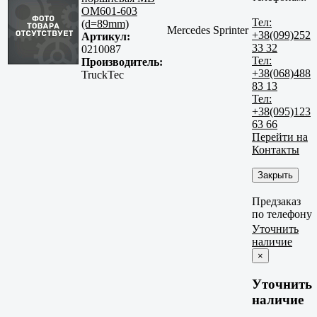
OM601-603
Тел:
(d=89mm)
Mercedes Sprinter
+38(099)252
Артикул:
33 32
0210087
Тел:
Производитель:
+38(068)488
TruckTec
83 13
Тел:
+38(095)123
63 66
Перейти на
Контакты
Закрыть
Предзаказ
по телефону
Уточнить
наличие
×
Уточнить
наличие