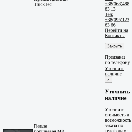
+38(068)488
TruckTec
83 13
Тел:
+38(095)123
63 66
Перейти на
Контакты
Закрыть
Предзаказ
по телефону
Уточнить
наличие
×
Уточнить
наличие
Уточните
стоимость и
возможность
заказа по
Гильза
телефонам:
поршневая MB