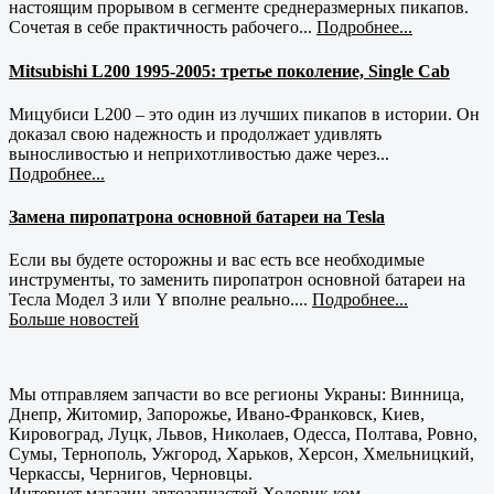
настоящим прорывом в сегменте среднеразмерных пикапов.
Сочетая в себе практичность рабочего...
Подробнее...
Mitsubishi L200 1995-2005: третье поколение, Single Cab
Мицубиси L200 – это один из лучших пикапов в истории. Он
доказал свою надежность и продолжает удивлять
выносливостью и неприхотливостью даже через...
Подробнее...
Замена пиропатрона основной батареи на Tesla
Если вы будете осторожны и вас есть все необходимые
инструменты, то заменить пиропатрон основной батареи на
Тесла Модел 3 или Y вполне реально....
Подробнее...
Больше новостей
Мы отправляем запчасти во все регионы Украны: Винница,
Днепр, Житомир, Запорожье, Ивано-Франковск, Киев,
Кировоград, Луцк, Львов, Николаев, Одесса, Полтава, Ровно,
Сумы, Тернополь, Ужгород, Харьков, Херсон, Хмельницкий,
Черкассы, Чернигов, Черновцы.
Интернет магазин автозапчастей Ходовик.ком