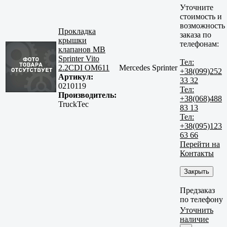
Уточните
стоимость и
возможность
Прокладка
заказа по
крышки
телефонам:
клапанов MB
Sprinter Vito
Тел:
2.2CDI OM611
Mercedes Sprinter
+38(099)252
Артикул:
33 32
0210119
Тел:
Производитель:
+38(068)488
TruckTec
83 13
Тел:
+38(095)123
63 66
Перейти на
Контакты
Закрыть
Предзаказ
по телефону
Уточнить
наличие