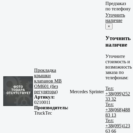
Предзаказ
по телефону
Уточнить
наличие
×
Уточнить
наличие
Уточните
стоимость и
возможность
Прокладка
заказа по
крышки
телефонам:
клапанов MB
OM601 (без
Тел:
регулятора)
Mercedes Sprinter
+38(099)252
Артикул:
33 32
0210011
Тел:
Производитель:
+38(068)488
TruckTec
83 13
Тел:
+38(095)123
63 66