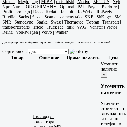
Metelli
|
Meyle
|
mg
|
MIBA
|
mitsubishi
|
Motive
|
MOTUS
|
Ngk
|
Npr
|
Nural
|
OE GERMANY
|
Optimal
|
PAI
|
Payen
|
Pierburg
|
Profit
|
prottego
|
Reco
|
Redat
|
Renault
|
RotWeiss
|
RotWeiss
|
Ruville
|
Sachs
|
Sasic
|
Scania
|
siemens vdo
|
SKF
|
SkKago
|
SM
|
SNR
|
Stanadyne
|
Starke
|
Swag
|
Thermotec
|
Topran
|
Transpart
|
transporterparts
|
Triclo
|
TruckTec
|
turk
|
VAG
|
Vanstar
|
Victor
Reinz
|
Volkswagen
|
Volvo
|
Wahler
Для сортировки выберите марку автомобиля, модель и изготовителя запчастей.
Сортировка:
Товар
Описание
Применяемость
Цена
Уточнить
наличие
×
Уточнить
наличие
Уточните
стоимость и
возможность
Прокладка
заказа по
коллектора
телефонам:
впускного MB