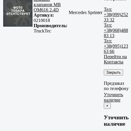
клапанов MB
Тел:
OM616 2.4D
Mercedes Sprinter
+38(099)252
Артикул:
33 32
0210018
Тел:
Производитель:
+38(068)488
TruckTec
83 13
Тел:
+38(095)123
63 66
Перейти на
Контакты
Закрыть
Предзаказ
по телефону
Уточнить
наличие
×
Уточнить
наличие