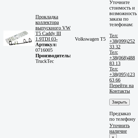
Уточните
стоимость и
возможность
Прокладка
заказа по
коллектора
телефонам:
выпускного VW
T5 Caddy III
Тел:
1.9TDI 03-
Volkswagen T5
+38(099)252
Артикул:
33 32
0716005
Тел:
Производитель:
+38(068)488
TruckTec
83 13
Тел:
+38(095)123
63 66
Перейти на
Контакты
Закрыть
Предзаказ
по телефону
Уточнить
наличие
×