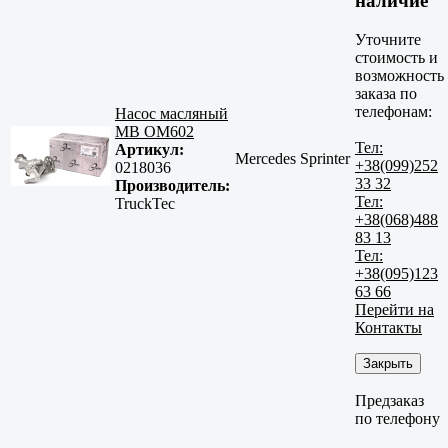
наличие
Уточните
стоимость и
возможность
заказа по
телефонам:
Насос масляный
MB OM602
Тел:
Артикул:
Mercedes Sprinter
+38(099)252
0218036
33 32
Производитель:
Тел:
TruckTec
+38(068)488
83 13
Тел:
+38(095)123
63 66
Перейти на
Контакты
Закрыть
Предзаказ
по телефону