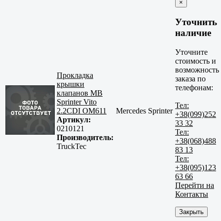
×
Уточнить
наличие
Уточните
стоимость и
возможность
Прокладка
заказа по
крышки
телефонам:
клапанов MB
Sprinter Vito
Тел:
2.2CDI OM611
Mercedes Sprinter
+38(099)252
Артикул:
33 32
0210121
Тел:
Производитель:
+38(068)488
TruckTec
83 13
Тел:
+38(095)123
63 66
Перейти на
Контакты
Закрыть