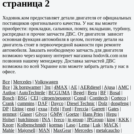
страница 2
Ходовик.ком предоставляет детали двигателя от официальных
поставщиков оригинального качества. У нас вы можете
приобрести: прокладки, сальники, помпу, вкладыши, турбину,
распредвал и прочие запчасти ДВС. От двигателя зависит
основная функция автомобиля в целом, поэтому детали на
двигатель стоят в первоочередной важности при ремонте
автомобиля. Заказать необходимую запчасть для двигателя
возможно через корзину интернет магазина hodovik.com или
позвонив нашему менеджеру. Доставка запчастей ДВС
возможна по всей Украине или можете забрать деталь у нас в
офисе.
Все
|
Mercedes
|
Volkswagen
Все
|
3k borgwarner
|
3rg
|
4MAX
|
AE
|
AERdiesel
|
Ajusa
|
AMC
|
Autlog
|
AutoTechteile
|
BCGUMA
|
Begel
|
Beru
|
BF
|
Bosal
|
Bosch
|
BSG
|
CEI
|
citroen/peugeot
|
Consil
|
Contitech
|
Corteco
|
Crank
|
cummins
|
DAF
|
Dayco
|
Diesel Technic
|
Dolz
|
dongfeng
|
DP
|
Elring
|
engi
|
exua
|
Febi
|
Ford
|
Freccia
|
Garrett
|
Gates
|
genmot
|
Glaser
|
Glyco
|
GMW
|
Goetze
|
Hans Pries
|
Hepu
|
Holset
|
hutchinson
|
INA
|
Iveco
|
jp group
|
JPGroup
|
king
|
KKK
|
Knorr
|
Kolbenschmidt
|
kormas
|
Laso
|
Lema
|
Luk
|
MACK
|
Mahle
|
Majorsell
|
MAN
|
MaxGear
|
Mercedes
|
metalcaucho
|