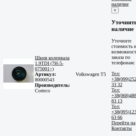
наличие
×
Уточнит
наличие
Уточните
стоимость 
возможност
заказа по
Шкив коленвала
телефонам:
1.9TDI (7H-5-
075001>)
Тел:
Артикул:
Volkswagen T5
+38(099)25
80000543
33 32
Производитель:
Тел:
Corteco
+38(068)48
83 13
Тел:
+38(095)12
63 66
Перейти на
Контакты