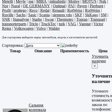
Metelli
|
Meyle
|
mg
|
MIBA
|
mitsubishi
|
Motive
|
MOTUS
|
Ngk
|
Npr
|
Nural
|
OE GERMANY
|
Optimal
|
PAI
|
Payen
|
Pierburg
|
Profit
|
prottego
|
Reco
|
Redat
|
Renault
|
RotWeiss
|
RotWeiss
|
Ruville
|
Sachs
|
Sasic
|
Scania
|
siemens vdo
|
SKF
|
SkKago
|
SM
|
SNR
|
Stanadyne
|
Starke
|
Swag
|
Thermotec
|
Topran
|
Transpart
|
transporterparts
|
Triclo
|
TruckTec
|
turk
|
VAG
|
Vanstar
|
Victor
Reinz
|
Volkswagen
|
Volvo
|
Wahler
Для сортировки выберите марку автомобиля, модель и изготовителя запчастей.
Сортировка:
Товар
Описание
Применяемость
Цена
Уточнить
наличие
×
Уточнит
наличие
Уточните
стоимость 
возможност
заказа по
Сальник
телефонам:
коленвала