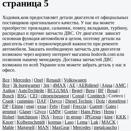
страница 5
Ходовик.ком предоставляет детали двигателя от официальных
поставщиков оригинального качества. У нас вы можете
приобрести: прокладки, сальники, помпу, вкладыши, турбину,
распредвал и прочие запчасти ДВС. От двигателя зависит
основная функция автомобиля в целом, поэтому детали на
двигатель стоят в первоочередной важности при ремонте
автомобиля. Заказать необходимую запчасть для двигателя
возможно через корзину интернет магазина hodovik.com или
позвонив нашему менеджеру. Доставка запчастей ДВС
возможна по всей Украине или можете забрать деталь у нас в
офисе.
Все
|
Mercedes
|
Opel
|
Renault
|
Volkswagen
Все
|
3k borgwarner
|
3rg
|
4MAX
|
AE
|
AERdiesel
|
Ajusa
|
AMC
|
Autlog
|
AutoTechteile
|
BCGUMA
|
Begel
|
Beru
|
BF
|
Bosal
|
Bosch
|
BSG
|
CEI
|
citroen/peugeot
|
Consil
|
Contitech
|
Corteco
|
Crank
|
cummins
|
DAF
|
Dayco
|
Diesel Technic
|
Dolz
|
dongfeng
|
DP
|
Elring
|
engi
|
exua
|
Febi
|
Ford
|
Freccia
|
Garrett
|
Gates
|
genmot
|
Glaser
|
Glyco
|
GMW
|
Goetze
|
Hans Pries
|
Hepu
|
Holset
|
hutchinson
|
INA
|
Iveco
|
jp group
|
JPGroup
|
king
|
KKK
|
Knorr
|
Kolbenschmidt
|
kormas
|
Laso
|
Lema
|
Luk
|
MACK
|
Mahle
|
Majorsell
|
MAN
|
MaxGear
|
Mercedes
|
metalcaucho
|