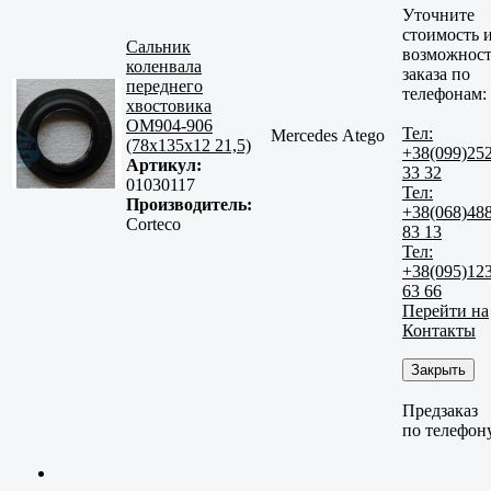
Уточните
стоимость 
Сальник
возможност
коленвала
заказа по
переднего
телефонам:
хвостовика
OM904-906
Тел:
Mercedes Atego
(78x135x12 21,5)
+38(099)25
Артикул:
33 32
01030117
Тел:
Производитель:
+38(068)48
Corteco
83 13
Тел:
+38(095)12
63 66
Перейти на
Контакты
Закрыть
Предзаказ
по телефон