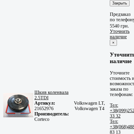
Закрыть
Предзаказ
по телефон
5540 грн.
Уточнить
наличие
×
Уточнит
наличие
Уточните
стоимость 
возможност
заказа по
Шкив коленвала
телефонам:
2.5TDI
Артикул:
Volkswagen LT,
Тел:
21652976
Volkswagen T4
+38(099)25
Производитель:
33 32
Corteco
Тел:
+38(068)48
83 13