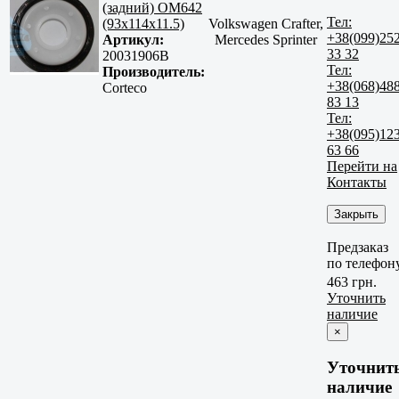
(задний) OM642
Тел:
(93x114x11.5)
Volkswagen Crafter,
+38(099)25
Артикул:
Mercedes Sprinter
33 32
20031906B
Тел:
Производитель:
+38(068)48
Corteco
83 13
Тел:
+38(095)12
63 66
Перейти на
Контакты
Закрыть
Предзаказ
по телефон
463 грн.
Уточнить
наличие
×
Уточнит
наличие