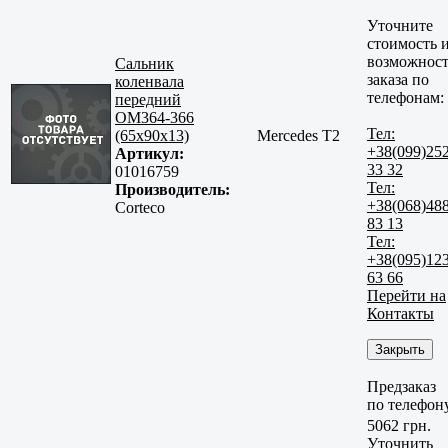
Уточните
стоимость 
возможност
Сальник
заказа по
коленвала
телефонам:
передний
OM364-366
Тел:
(65x90x13)
Mercedes T2
+38(099)25
Артикул:
33 32
01016759
Тел:
Производитель:
+38(068)48
Corteco
83 13
Тел:
+38(095)12
63 66
Перейти на
Контакты
Закрыть
Предзаказ
по телефон
5062 грн.
Уточнить