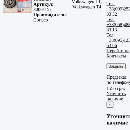
Volkswagen LT,
Тел:
Артикул:
Volkswagen T4
+38(099)25
80001157
33 32
Производитель:
Тел:
Corteco
+38(068)48
83 13
Тел:
+38(095)12
63 66
Перейти на
Контакты
Закрыть
Предзаказ
по телефон
1556 грн.
Уточнить
наличие
×
Уточнит
наличие