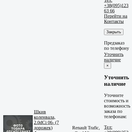
Тел:
+38(095)123
63 66
Перейти на
Контакты
Закрыть
Предзаказ
по телефону
Уточнить
наличие
×
Уточнить
наличие
Уточните
стоимость и
возможность
заказа по
Шкив
телефонам:
коленвала,
2.0dCi 06- (7
Тел:
дорожек)
Renault Trafic,