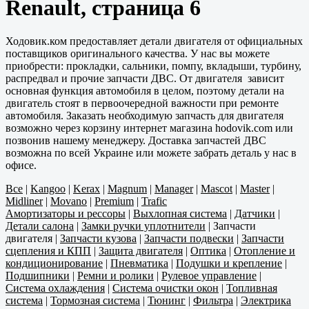
Renault, страница 6
Ходовик.ком предоставляет детали двигателя от официальных
поставщиков оригинального качества. У нас вы можете
приобрести: прокладки, сальники, помпу, вкладыши, турбину,
распредвал и прочие запчасти ДВС. От двигателя зависит
основная функция автомобиля в целом, поэтому детали на
двигатель стоят в первоочередной важности при ремонте
автомобиля. Заказать необходимую запчасть для двигателя
возможно через корзину интернет магазина hodovik.com или
позвонив нашему менеджеру. Доставка запчастей ДВС
возможна по всей Украине или можете забрать деталь у нас в
офисе.
Все
|
Kangoo
|
Kerax
|
Magnum
|
Manager
|
Mascot
|
Master
|
Midliner
|
Movano
|
Premium
|
Trafic
Амортизаторы и рессоры
|
Выхлопная система
|
Датчики
|
Детали салона
|
Замки ручки уплотнители
|
Запчасти
двигателя
|
Запчасти кузова
|
Запчасти подвески
|
Запчасти
сцепления и КПП
|
Защита двигателя
|
Оптика
|
Отопление и
кондиционирование
|
Пневматика
|
Подушки и крепление
|
Подшипники
|
Ремни и ролики
|
Рулевое управление
|
Система охлаждения
|
Система очистки окон
|
Топливная
система
|
Тормозная система
|
Тюнинг
|
Фильтра
|
Электрика