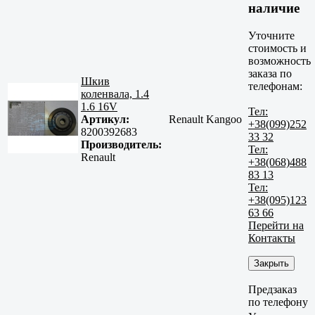
наличие
Уточните
стоимость и
возможность
заказа по
Шкив
телефонам:
коленвала, 1.4
1.6 16V
Тел:
Артикул:
Renault Kangoo
+38(099)252
8200392683
33 32
Производитель:
Тел:
Renault
+38(068)488
83 13
Тел:
+38(095)123
63 66
Перейти на
Контакты
Закрыть
Предзаказ
по телефону