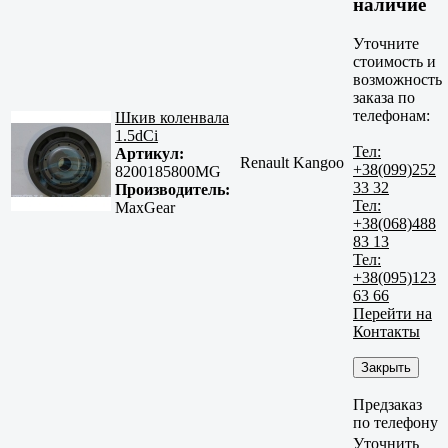
наличие
Уточните
стоимость и
возможность
заказа по
телефонам:
Шкив коленвала
1.5dCi
Тел:
Артикул:
Renault Kangoo
+38(099)252
8200185800MG
33 32
Производитель:
Тел:
MaxGear
+38(068)488
83 13
Тел:
+38(095)123
63 66
Перейти на
Контакты
Закрыть
Предзаказ
по телефону
Уточнить