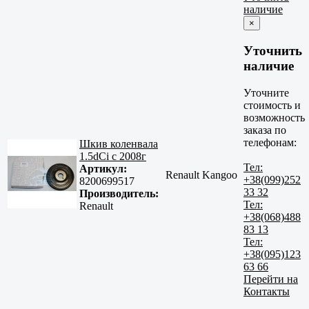
наличие
×
Уточнить
наличие
Уточните
стоимость и
возможность
заказа по
телефонам:
Шкив коленвала
1.5dCi c 2008г
Тел:
Артикул:
Renault Kangoo
+38(099)252
8200699517
33 32
Производитель:
Тел:
Renault
+38(068)488
83 13
Тел:
+38(095)123
63 66
Перейти на
Контакты