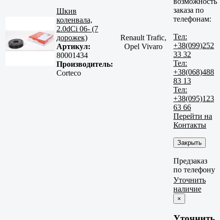
возможность
заказа по
Шкив
телефонам:
коленвала,
2.0dCi 06- (7
Тел:
дорожек)
Renault Trafic,
+38(099)252
Артикул:
Opel Vivaro
33 32
80001434
Тел:
Производитель:
+38(068)488
Corteco
83 13
Тел:
+38(095)123
63 66
Перейти на
Контакты
Закрыть
Предзаказ
по телефону
Уточнить
наличие
×
Уточнить