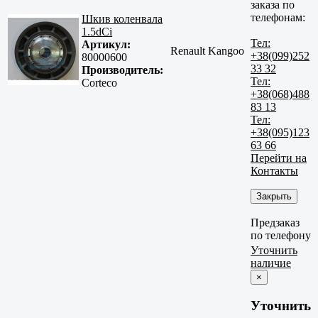
заказа по
телефонам:
Шкив коленвала
1.5dCi
Тел:
Артикул:
Renault Kangoo
+38(099)252
80000600
33 32
Производитель:
Тел:
Corteco
+38(068)488
83 13
Тел:
+38(095)123
63 66
Перейти на
Контакты
Закрыть
Предзаказ
по телефону
Уточнить
наличие
×
Уточнить