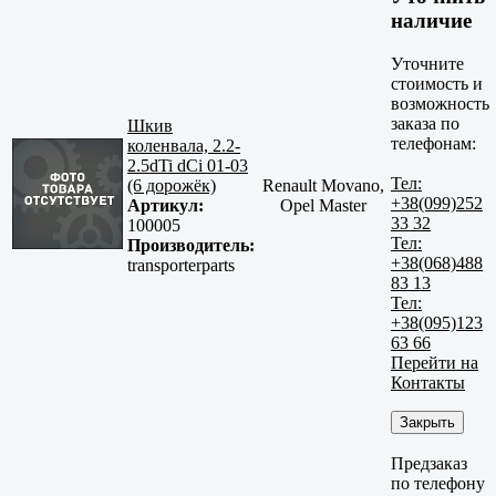
наличие
Уточните
стоимость и
возможность
заказа по
Шкив
телефонам:
коленвала, 2.2-
2.5dTi dCi 01-03
Тел:
(6 дорожёк)
Renault Movano,
+38(099)252
Артикул:
Opel Master
33 32
100005
Тел:
Производитель:
+38(068)488
transporterparts
83 13
Тел:
+38(095)123
63 66
Перейти на
Контакты
Закрыть
Предзаказ
по телефону