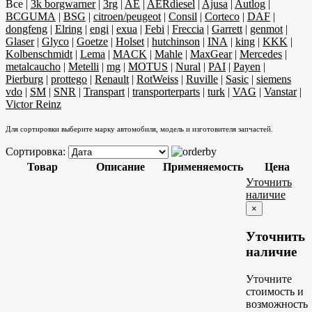
Все
|
3k borgwarner
|
3rg
|
AE
|
AERdiesel
|
Ajusa
|
Autlog
|
BCGUMA
|
BSG
|
citroen/peugeot
|
Consil
|
Corteco
|
DAF
|
dongfeng
|
Elring
|
engi
|
exua
|
Febi
|
Freccia
|
Garrett
|
genmot
|
Glaser
|
Glyco
|
Goetze
|
Holset
|
hutchinson
|
INA
|
king
|
KKK
|
Kolbenschmidt
|
Lema
|
MACK
|
Mahle
|
MaxGear
|
Mercedes
|
metalcaucho
|
Metelli
|
mg
|
MOTUS
|
Nural
|
PAI
|
Payen
|
Pierburg
|
prottego
|
Renault
|
RotWeiss
|
Ruville
|
Sasic
|
siemens
vdo
|
SM
|
SNR
|
Transpart
|
transporterparts
|
turk
|
VAG
|
Vanstar
|
Victor Reinz
Для сортировки выберите марку автомобиля, модель и изготовителя запчастей.
Сортировка:
Товар
Описание
Применяемость
Цена
Уточнить
наличие
×
Уточнить
наличие
Уточните
стоимость и
возможность