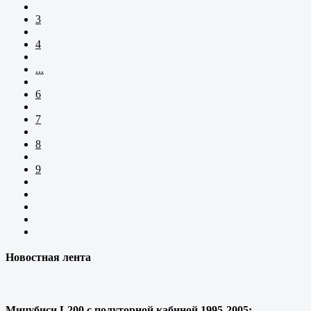
3
4
...
6
7
8
9
Новостная лента
Мицубиси L200 с полуторной кабиной 1995-2005: