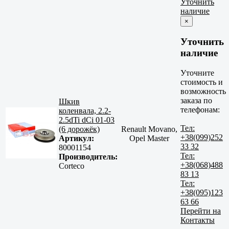
Уточнить
наличие
×
Уточнить
наличие
Уточните
стоимость и
возможность
заказа по
Шкив
телефонам:
коленвала, 2.2-
2.5dTi dCi 01-03
Тел:
(6 дорожёк)
Renault Movano,
+38(099)252
Артикул:
Opel Master
33 32
80001154
Тел:
Производитель:
+38(068)488
Corteco
83 13
Тел:
+38(095)123
63 66
Перейти на
Контакты