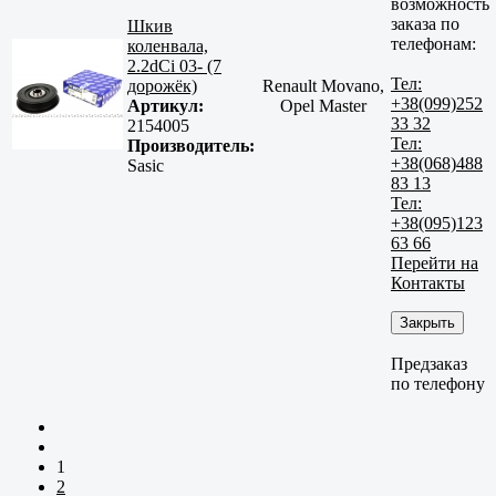
возможность
заказа по
Шкив
телефонам:
коленвала,
2.2dCi 03- (7
Тел:
дорожёк)
Renault Movano,
+38(099)252
Артикул:
Opel Master
33 32
2154005
Тел:
Производитель:
+38(068)488
Sasic
83 13
Тел:
+38(095)123
63 66
Перейти на
Контакты
Закрыть
Предзаказ
по телефону
1
2