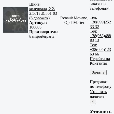
заказа по
Шкив
телефонам:
коленвала, 2.2-
2.5dTi dCi 01-03
Тел:
(6 дорожёк)
Renault Movano,
+38(099)252
Артикул:
Opel Master
33 32
100005
Тел:
Производитель:
+38(068)488
transporterparts
83 13
Тел:
+38(095)123
63 66
Перейти на
Контакты
Закрыть
Предзаказ
по телефону
Уточнить
наличие
×
Уточнить