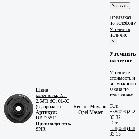
Закрыть
Предзаказ
по телефону
Уточнить
наличие
×
Уточнить
наличие
Уточните
стоимость и
возможность
заказа по
Шкив
телефонам:
коленвала, 2.2-
2.5dTi dCi 01-03
Тел:
(6 дорожёк)
Renault Movano,
+38(099)252
Артикул:
Opel Master
33 32
DPF35511
Тел:
Производитель:
+38(068)488
SNR
83 13