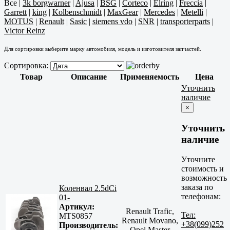
Все
|
3k borgwarner
|
Ajusa
|
BSG
|
Corteco
|
Elring
|
Freccia
|
Garrett
|
king
|
Kolbenschmidt
|
MaxGear
|
Mercedes
|
Metelli
|
MOTUS
|
Renault
|
Sasic
|
siemens vdo
|
SNR
|
transporterparts
|
Victor Reinz
Для сортировки выберите марку автомобиля, модель и изготовителя запчастей.
Сортировка:
Товар
Описание
Применяемость
Цена
Уточнить
наличие
×
Уточнить
наличие
Уточните
стоимость и
возможность
заказа по
Коленвал 2.5dCi
телефонам:
01-
Артикул:
Renault Trafic,
Тел:
MTS0857
Renault Movano,
+38(099)252
Производитель:
Opel Master