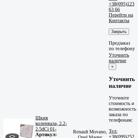
+38(095)123
63 66
Перейти на
Контакты
Закрыть
Предзаказ
по телефону
Уточнить
наличие
×
Уточнить
наличие
Уточните
стоимость и
возможность
заказа по
Шкив
телефонам:
коленвала, 2.2-
2.5dCi 01-
Тел:
Renault Movano,
Артикул:
+38(099)252
Opel Master