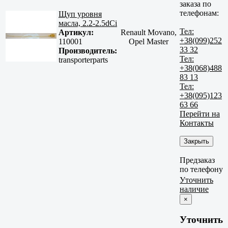
заказа по
телефонам:
Щуп уровня
масла, 2.2-2.5dСi
Тел:
Артикул:
Renault Movano,
+38(099)252
110001
Opel Master
33 32
Производитель:
Тел:
transporterparts
+38(068)488
83 13
Тел:
+38(095)123
63 66
Перейти на
Контакты
Закрыть
Предзаказ
по телефону
Уточнить
наличие
×
Уточнить