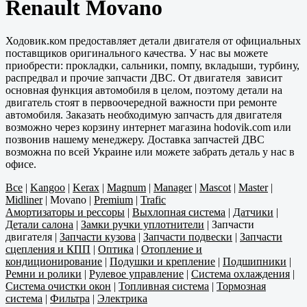
Renault Movano
Ходовик.ком предоставляет детали двигателя от официальных
поставщиков оригинального качества. У нас вы можете
приобрести: прокладки, сальники, помпу, вкладыши, турбину,
распредвал и прочие запчасти ДВС. От двигателя зависит
основная функция автомобиля в целом, поэтому детали на
двигатель стоят в первоочередной важности при ремонте
автомобиля. Заказать необходимую запчасть для двигателя
возможно через корзину интернет магазина hodovik.com или
позвонив нашему менеджеру. Доставка запчастей ДВС
возможна по всей Украине или можете забрать деталь у нас в
офисе.
Все
|
Kangoo
|
Kerax
|
Magnum
|
Manager
|
Mascot
|
Master
|
Midliner
|
Movano
|
Premium
|
Trafic
Амортизаторы и рессоры
|
Выхлопная система
|
Датчики
|
Детали салона
|
Замки ручки уплотнители
|
Запчасти
двигателя
|
Запчасти кузова
|
Запчасти подвески
|
Запчасти
сцепления и КПП
|
Оптика
|
Отопление и
кондиционирование
|
Подушки и крепление
|
Подшипники
|
Ремни и ролики
|
Рулевое управление
|
Система охлаждения
|
Система очистки окон
|
Топливная система
|
Тормозная
система
|
Фильтра
|
Электрика