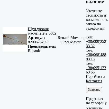
наличие
Уточните
стоимость и
возможность
заказа по
телефонам:
Щуп уровня
масла, 2.2-2.5dСi
Тел:
Артикул:
Renault Movano,
+38(099)252
8200676299
Opel Master
33 32
Производитель:
Тел:
Renault
+38(068)488
83 13
Тел:
+38(095)123
63 66
Перейти на
Контакты
Закрыть
Предзаказ
по телефону
Уточнить