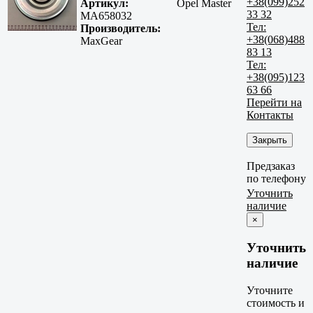
+38(099)252
Артикул:
Opel Master
33 32
MA658032
Тел:
Производитель:
+38(068)488
MaxGear
83 13
Тел:
+38(095)123
63 66
Перейти на
Контакты
Закрыть
Предзаказ
по телефону
Уточнить
наличие
×
Уточнить
наличие
Уточните
стоимость и