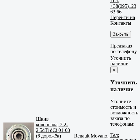
Тел:
+38(095)123
63 66
Перейти на
Контакты
Закрыть
Предзаказ
по телефону
Уточнить
наличие
×
Уточнить
наличие
Уточните
стоимость и
возможность
заказа по
Шкив
телефонам:
коленвала, 2.2-
2.5dTi dCi 01-03
Тел:
(6 дорожёк)
Renault Movano,