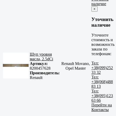
наличие
×
Уточнить
наличие
Уточните
стоимость и
возможность
заказа по
телефонам:
Щуп уровня
масла, 2.5dСi
Тел:
Артикул:
Renault Movano,
+38(099)252
8200457628
Opel Master
33 32
Производитель:
Тел:
Renault
+38(068)488
83 13
Тел:
+38(095)123
63 66
Перейти на
Контакты