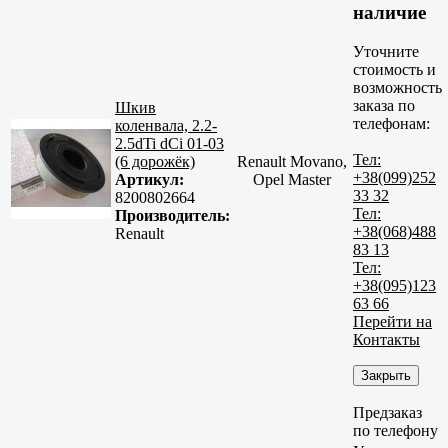
наличие
Уточните
стоимость и
возможность
заказа по
Шкив
телефонам:
коленвала, 2.2-
2.5dTi dCi 01-03
Тел:
(6 дорожёк)
Renault Movano,
+38(099)252
Артикул:
Opel Master
33 32
8200802664
Тел:
Производитель:
+38(068)488
Renault
83 13
Тел:
+38(095)123
63 66
Перейти на
Контакты
Закрыть
Предзаказ
по телефону