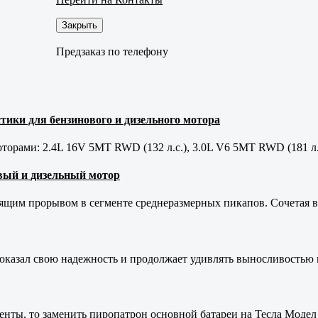
Закрыть
Предзаказ по телефону
тики для бензинового и дизельного мотора
орами: 2.4L 16V 5MT RWD (132 л.с.), 3.0L V6 5MT RWD (181 л.
новый и дизельный мотор
оящим прорывом в сегменте среднеразмерных пикапов. Сочетая в 
оказал свою надежность и продолжает удивлять выносливостью 
енты, то заменить пиропатрон основной батареи на Тесла Модел 