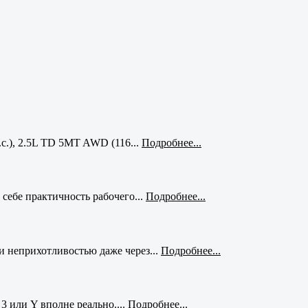
с.), 2.5L TD 5MT AWD (116...
Подробнее...
себе практичность рабочего...
Подробнее...
и неприхотливостью даже через...
Подробнее...
3 или Y вполне реально....
Подробнее...