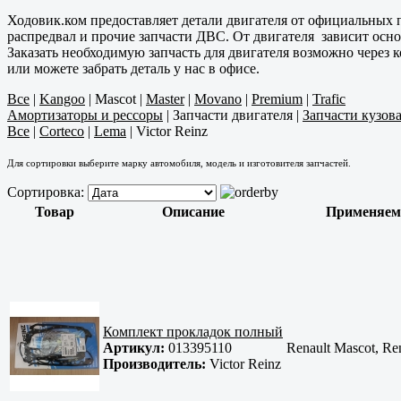
Ходовик.ком предоставляет детали двигателя от официальных п
распредвал и прочие запчасти ДВС. От двигателя зависит осно
Заказать необходимую запчасть для двигателя возможно через
или можете забрать деталь у нас в офисе.
Все
|
Kangoo
|
Mascot
|
Master
|
Movano
|
Premium
|
Trafic
Амортизаторы и рессоры
|
Запчасти двигателя
|
Запчасти кузов
Все
|
Corteco
|
Lema
|
Victor Reinz
Для сортировки выберите марку автомобиля, модель и изготовителя запчастей.
Сортировка:
Товар
Описание
Применяем
Комплект прокладок полный
Артикул:
013395110
Renault Mascot, Re
Производитель:
Victor Reinz