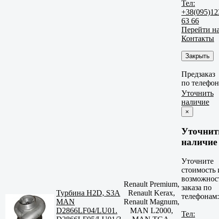
Тел:
+38(095)12
63 66
Перейти н
Контакты
Закрыть
Предзаказ
по телефо
Уточнить
наличие
×
Уточнит
наличие
Уточните
стоимость 
возможнос
Renault Premium,
заказа по
Турбина H2D, S3A
Renault Kerax,
телефонам:
MAN
Renault Magnum,
D2866LF04/LU01.
MAN L2000,
Тел: