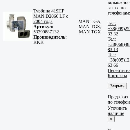
возможнос
заказа по
Турбина 419HP
телефонам:
MAN D2066 LF с
2004 года
MAN TGA,
Тел:
Артикул:
MAN TGS,
+38(099)25
53299887132
MAN TGX
33 32
Производитель:
Тел:
KKK
+38(068)48
83 13
Тел:
+38(095)12
63 66
Перейти н
Контакты
Закрыть
Предзаказ
по телефо
Уточнить
наличие
×