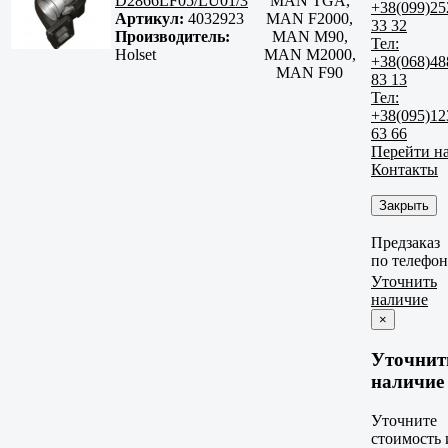
D2866LF05/LU01/3
MAN TGA,
+38(099)25
Артикул:
4032923
MAN F2000,
33 32
Производитель:
MAN M90,
Тел:
Holset
MAN M2000,
+38(068)48
MAN F90
83 13
Тел:
+38(095)12
63 66
Перейти н
Контакты
Закрыть
Предзаказ
по телефо
Уточнить
наличие
×
Уточнит
наличие
Уточните
стоимость 