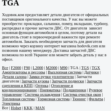
TGA
Ходовик.ком предоставляет детали двигателя от официальных
поставщиков оригинального качества. У нас вы можете
приобрести: прокладки, сальники, помпу, вкладыши, турбину,
распредвал и прочие запчасти ДВС. От двигателя зависит
основная функция автомобиля в целом, поэтому детали на
двигатель стоят в первоочередной важности при ремонте
автомобиля. Заказать необходимую запчасть для двигателя
возможно через корзину интернет магазина hodovik.com или
позвонив нашему менеджеру. Доставка запчастей ДВС
возможна по всей Украине или можете забрать деталь у нас в
офисе.
Все
|
F2000
|
F90
|
L2000
|
M2000
|
M90
|
TGA
|
TGS
|
TGX
Амортизаторы и рессоры
|
Выхлопная система
|
Датчики
|
Детали салона
|
Замки ручки уплотнители
|
Запчасти
двигателя
|
Запчасти кузова
|
Запчасти подвески
|
Запчасти
сцепления и КПП
|
Оптика
|
Отопление и
кондиционирование
|
Пневматика
|
Подшипники
|
Рулевое
управление
|
Система охлаждения
|
Система очистки окон
|
Топливная система
|
Тормозная система
|
Тюнинг
|
Фильтра
|
Электрика
Все
|
Holset
|
KKK
|
MAN