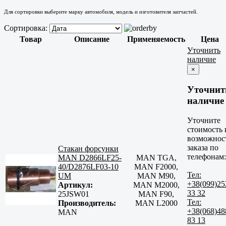
Для сортировки выберите марку автомобиля, модель и изготовителя запчастей.
Сортировка:
Товар
Описание
Применяемость
Цена
Уточнить
наличие
×
Уточнит
наличие
Уточните
стоимость 
возможнос
заказа по
Стакан форсунки
телефонам:
MAN D2866LF25-
MAN TGA,
40/D2876LF03-10
MAN F2000,
Тел:
UM
MAN M90,
+38(099)25
Артикул:
MAN M2000,
33 32
25JSW01
MAN F90,
Тел:
Производитель:
MAN L2000
+38(068)48
MAN
83 13