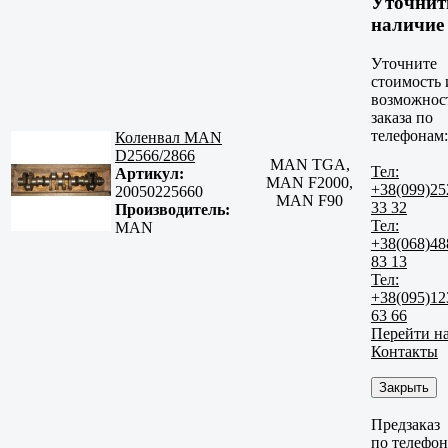
Уточнит
наличие
Уточните
стоимость 
возможнос
заказа по
телефонам:
Коленвал MAN
D2566/2866
MAN TGA,
Тел:
Артикул:
MAN F2000,
+38(099)25
20050225660
MAN F90
33 32
Производитель:
Тел:
MAN
+38(068)48
83 13
Тел:
+38(095)12
63 66
Перейти н
Контакты
Закрыть
Предзаказ
по телефо