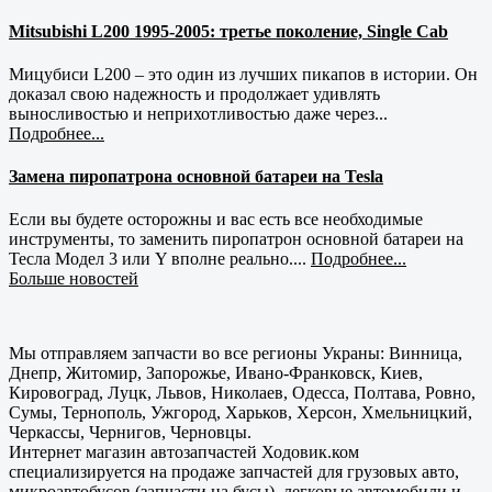
Mitsubishi L200 1995-2005: третье поколение, Single Cab
Мицубиси L200 – это один из лучших пикапов в истории. Он
доказал свою надежность и продолжает удивлять
выносливостью и неприхотливостью даже через...
Подробнее...
Замена пиропатрона основной батареи на Tesla
Если вы будете осторожны и вас есть все необходимые
инструменты, то заменить пиропатрон основной батареи на
Тесла Модел 3 или Y вполне реально....
Подробнее...
Больше новостей
Мы отправляем запчасти во все регионы Украны: Винница,
Днепр, Житомир, Запорожье, Ивано-Франковск, Киев,
Кировоград, Луцк, Львов, Николаев, Одесса, Полтава, Ровно,
Сумы, Тернополь, Ужгород, Харьков, Херсон, Хмельницкий,
Черкассы, Чернигов, Черновцы.
Интернет магазин автозапчастей Ходовик.ком
специализируется на продаже запчастей для грузовых авто,
микроавтобусов (запчасти на бусы), легковые автомобили и