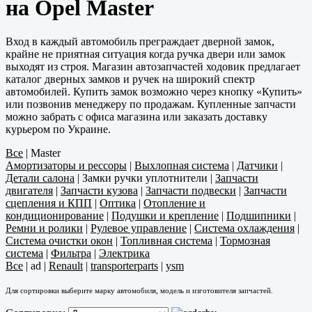
на Opel Master
Вход в каждый автомобиль преграждает дверной замок,
крайне не приятная ситуация когда ручка двери или замок
выходят из строя. Магазин автозапчастей ходовик предлагает
каталог дверных замков и ручек на широкий спектр
автомобилей. Купить замок возможно через кнопку «Купить»
или позвонив менеджеру по продажам. Купленные запчасти
можно забрать с офиса магазина или заказать доставку
курьером по Украине.
Все
|
Master
Амортизаторы и рессоры
|
Выхлопная система
|
Датчики
|
Детали салона
|
Замки ручки уплотнители
|
Запчасти
двигателя
|
Запчасти кузова
|
Запчасти подвески
|
Запчасти
сцепления и КПП
|
Оптика
|
Отопление и
кондиционирование
|
Подушки и крепление
|
Подшипники
|
Ремни и ролики
|
Рулевое управление
|
Система охлаждения
|
Система очистки окон
|
Топливная система
|
Тормозная
система
|
Фильтра
|
Электрика
Все
|
ad
|
Renault
|
transporterparts
|
ysm
Для сортировки выберите марку автомобиля, модель и изготовителя запчастей.