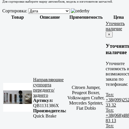
Для сортировки выберите марку автомобиля, модель и изготовителя запчастей.
Сортировка:
Товар
Описание
Применяемость
Цена
Уточнить
наличие
×
Уточнит
наличие
Уточните
стоимость 
возможност
заказа по
Направляющие
телефонам:
суппорта
Citroen Jumper,
переднего/
Peugeot Boxer,
Тел:
заднего
Volkswagen Crafter,
+38(099)25
Артикул:
Mercedes Sprinter,
33 32
QB1131386X
Fiat Doblo
Тел:
Производитель:
+38(068)48
Quick Brake
83 13
Тел: