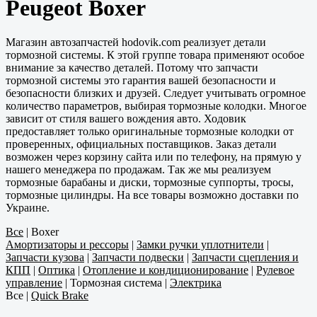
Peugeot Boxer
Магазин автозапчастей hodovik.com реализует детали
тормозной системы. К этой группе товара применяют особое
внимание за качество деталей. Потому что запчасти
тормозной системы это гарантия вашей безопасности и
безопасности близких и друзей. Следует учитывать огромное
количество параметров, выбирая тормозные колодки. Многое
зависит от стиля вашего вождения авто. Ходовик
предоставляет только оригинальные тормозные колодки от
проверенных, официальных поставщиков. Заказ детали
возможен через корзину сайта или по телефону, на прямую у
нашего менеджера по продажам. Так же мы реализуем
тормозные барабаны и диски, тормозные суппорты, тросы,
тормозные цилиндры. На все товары возможно доставки по
Украине.
Все
|
Boxer
Амортизаторы и рессоры
|
Замки ручки уплотнители
|
Запчасти кузова
|
Запчасти подвески
|
Запчасти сцепления и
КПП
|
Оптика
|
Отопление и кондиционирование
|
Рулевое
управление
|
Тормозная система
|
Электрика
Все
|
Quick Brake