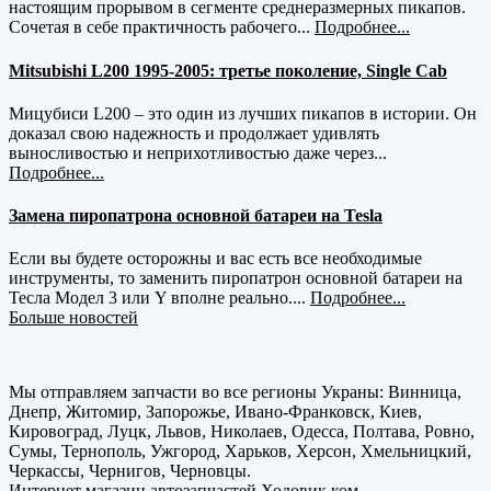
настоящим прорывом в сегменте среднеразмерных пикапов.
Сочетая в себе практичность рабочего...
Подробнее...
Mitsubishi L200 1995-2005: третье поколение, Single Cab
Мицубиси L200 – это один из лучших пикапов в истории. Он
доказал свою надежность и продолжает удивлять
выносливостью и неприхотливостью даже через...
Подробнее...
Замена пиропатрона основной батареи на Tesla
Если вы будете осторожны и вас есть все необходимые
инструменты, то заменить пиропатрон основной батареи на
Тесла Модел 3 или Y вполне реально....
Подробнее...
Больше новостей
Мы отправляем запчасти во все регионы Украны: Винница,
Днепр, Житомир, Запорожье, Ивано-Франковск, Киев,
Кировоград, Луцк, Львов, Николаев, Одесса, Полтава, Ровно,
Сумы, Тернополь, Ужгород, Харьков, Херсон, Хмельницкий,
Черкассы, Чернигов, Черновцы.
Интернет магазин автозапчастей Ходовик.ком