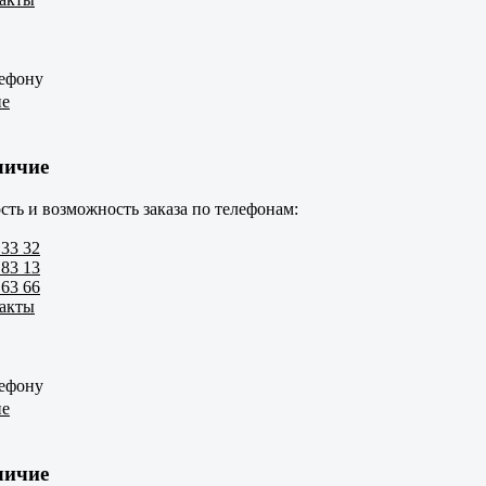
лефону
ие
личие
сть и возможность заказа по телефонам:
 33 32
 83 13
 63 66
такты
лефону
ие
личие