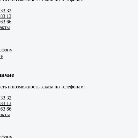
 33 32
 83 13
 63 66
такты
лефону
ие
личие
сть и возможность заказа по телефонам:
 33 32
 83 13
 63 66
такты
лефону