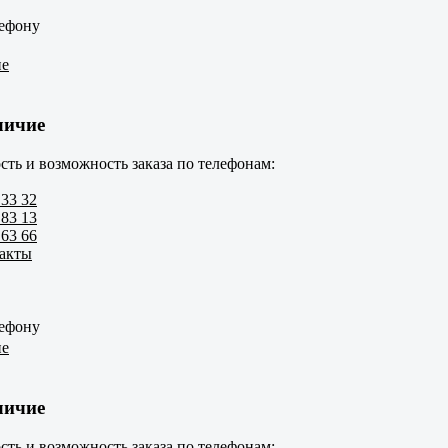
лефону
ие
личие
сть и возможность заказа по телефонам:
 33 32
 83 13
 63 66
такты
лефону
ие
личие
сть и возможность заказа по телефонам: