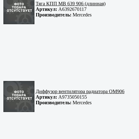
Тяга КПП MB 639 906 (длинная)
Артикул:
A6392670117
Производитель:
Mercedes
Диффузор вентилятора радиатора OM906
Артикул:
A9735050155
Производитель:
Mercedes