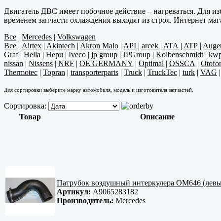
Двигатель ДВС имеет побочное действие – нагреваться. Для изб
временем запчасти охлаждения выходят из строя. Интернет маг
Все
|
Mercedes
|
Volkswagen
Все
|
Airtex
|
Akintech
|
Akron Malo
|
API
|
arcek
|
ATA
|
ATP
|
Auge
Graf
|
Hella
|
Hepu
|
Iveco
|
jp group
|
JPGroup
|
Kolbenschmidt
|
kw
nissan
|
Nissens
|
NRF
|
OE GERMANY
|
Optimal
|
OSSCA
|
Otofo
Thermotec
|
Topran
|
transporterparts
|
Truck
|
TruckTec
|
turk
|
VAG
Для сортировки выберите марку автомобиля, модель и изготовителя запчастей.
Сортировка:
Товар
Описание
Патрубок воздушный интеркулера OM646 (лев
Артикул:
A9065283182
Производитель:
Mercedes