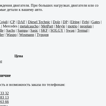
аждения двигателя. При больших нагрузках двигателя или со
мые детали к вашему авто.
Cojali
|
CP
|
DAF
|
Diesel Technic
|
Dolz
|
DP
|
Elring
|
Febi
|
Gates
|
a
|
Mercedes
|
metalcaucho
|
MetPart
|
Meyle
|
motrio
|
neoplan
|
lle
|
Sachs
|
Sampa
|
Sasic
|
SKF
|
SOLGY
|
Swag
|
Termal
|
ler
|
Waspo
|
Wosmann
|
Турция
Цена
ие
личие
сть и возможность заказа по телефонам:
 33 32
 83 13
 63 66
такты