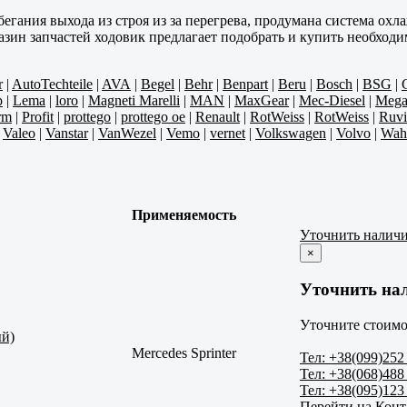
егания выхода из строя из за перегрева, продумана система охл
азин запчастей ходовик предлагает подобрать и купить необходи
r
|
AutoTechteile
|
AVA
|
Begel
|
Behr
|
Benpart
|
Beru
|
Bosch
|
BSG
|
p
|
Lema
|
loro
|
Magneti Marelli
|
MAN
|
MaxGear
|
Mec-Diesel
|
Meg
rm
|
Profit
|
prottego
|
prottego oe
|
Renault
|
RotWeiss
|
RotWeiss
|
Ruvi
|
Valeo
|
Vanstar
|
VanWezel
|
Vemo
|
vernet
|
Volkswagen
|
Volvo
|
Wah
Применяемость
Уточнить налич
×
Уточнить на
Уточните стоимо
ый)
Mercedes Sprinter
Тел: +38(099)252
Тел: +38(068)488
Тел: +38(095)123
Перейти на Кон